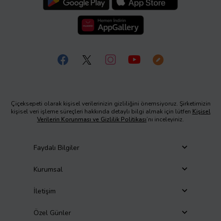
Çiçeksepeti olarak kişisel verilerinizin gizliliğini önemsiyoruz. Şirketimizin
kişisel veri işleme süreçleri hakkında detaylı bilgi almak için lütfen
Kişisel
Verilerin Korunması ve Gizlilik Politikası
’nı inceleyiniz.
Faydalı Bilgiler
Kurumsal
İletişim
Özel Günler