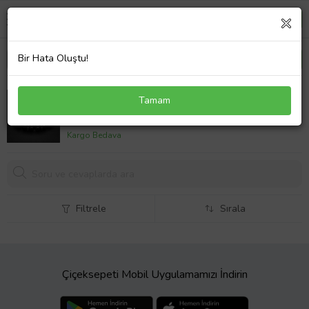
Bir Hata Oluştu!
Alnis Atelier Zirkon Aparatlı Oniks Doğal Taş Erkek
Tamam
Bileklik (Siyah)
804,
58 TL
Kargo Bedava
Filtrele
Sırala
Çiçeksepeti Mobil Uygulamamızı İndirin