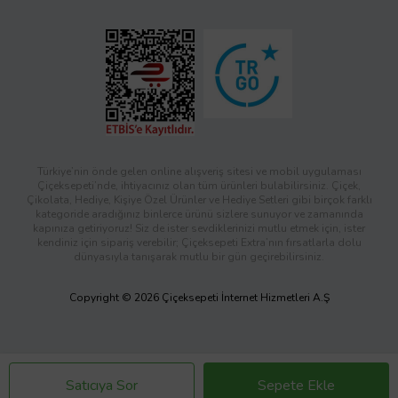
Türkiye’nin önde gelen online alışveriş sitesi ve mobil uygulaması
Çiçeksepeti’nde, ihtiyacınız olan tüm ürünleri bulabilirsiniz. Çiçek,
Çikolata, Hediye, Kişiye Özel Ürünler ve Hediye Setleri gibi birçok farklı
kategoride aradığınız binlerce ürünü sizlere sunuyor ve zamanında
kapınıza getiriyoruz! Siz de ister sevdiklerinizi mutlu etmek için, ister
kendiniz için sipariş verebilir; Çiçeksepeti Extra’nın fırsatlarla dolu
dünyasıyla tanışarak mutlu bir gün geçirebilirsiniz.
Copyright © 2026 Çiçeksepeti İnternet Hizmetleri A.Ş
Satıcıya Sor
Sepete Ekle