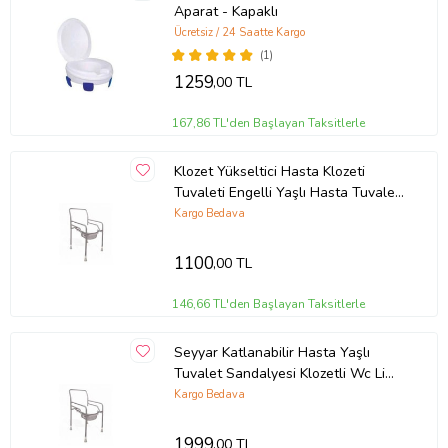
Aparat - Kapaklı
Ücretsiz / 24 Saatte Kargo
(1)
1259
,00 TL
167,86 TL'den Başlayan Taksitlerle
Klozet Yükseltici Hasta Klozeti
Tuvaleti Engelli Yaşlı Hasta Tuvalet
Yükseltici
Kargo Bedava
1100
,00 TL
146,66 TL'den Başlayan Taksitlerle
Seyyar Katlanabilir Hasta Yaşlı
Tuvalet Sandalyesi Klozetli Wc Li
Sandalye Oturak 1478-syr
Kargo Bedava
1999
,00 TL