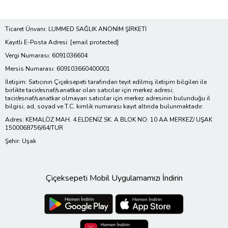
Ticaret Ünvanı: LUMMED SAĞLIK ANONİM ŞİRKETİ
Kayıtlı E-Posta Adresi:
[email protected]
Vergi Numarası: 6091036604
Mersis Numarası: 609103660400001
İletişim: Satıcının Çiçeksepeti tarafından teyit edilmiş iletişim bilgileri ile
birlikte tacir/esnaf/sanatkar olan satıcılar için merkez adresi;
tacir/esnaf/sanatkar olmayan satıcılar için merkez adresinin bulunduğu il
bilgisi, ad, soyad ve T.C. kimlik numarası kayıt altında bulunmaktadır.
Adres: KEMALÖZ MAH. 4.ELDENİZ SK. A BLOK NO: 10 AA MERKEZ/ UŞAK
1500068756/64/TUR
Şehir: Uşak
Çiçeksepeti Mobil Uygulamamızı İndirin