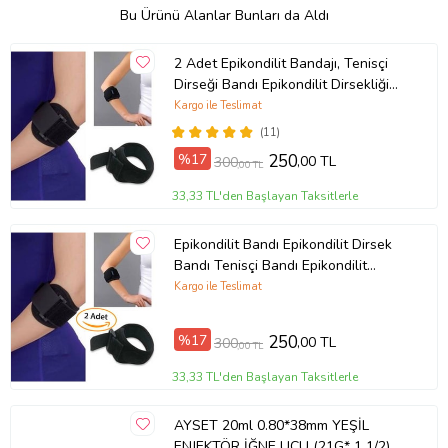
Bu Ürünü Alanlar Bunları da Aldı
2 Adet Epikondilit Bandajı, Tenisçi
Dirseği Bandı Epikondilit Dirsekliği
Ücretsiz Kargo Dirsek Bandı
Kargo ile Teslimat
(11)
%17
250
,00 TL
300
,00 TL
33,33 TL'den Başlayan Taksitlerle
Epikondilit Bandı Epikondilit Dirsek
Bandı Tenisçi Bandı Epikondilit
Bandaj Kaliteli Kumaş 2 Adet
Kargo ile Teslimat
%17
250
,00 TL
300
,00 TL
33,33 TL'den Başlayan Taksitlerle
AYSET 20ml 0.80*38mm YEŞİL
ENJEKTÖR İĞNE UCU (21G* 1 1/2)