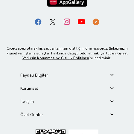
Çiçeksepeti olarak kişisel verilerinizin gizliliğini önemsiyoruz. Şirketimizin
kişisel veri işleme süreçleri hakkında detaylı bilgi almak için lütfen
Kişisel
Verilerin Korunması ve Gizlilik Politikası
’nı inceleyiniz.
Faydalı Bilgiler
Kurumsal
İletişim
Özel Günler