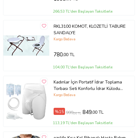
266,53 TL'den Başlayan Taksitlerle
RKL3100 KOMOT, KLOZETLİ TABURE
SANDALYE
Kargo Bedava
780
,00 TL
104,00 TL'den Başlayan Taksitlerle
Kadınlar İçin Portatif İdrar Toplama
Torbası Seti Konforlu İdrar Külodu
1000ml/2000ml Torbalı
Kargo Bedava
%15
849
,00 TL
999
,00 TL
113,19 TL'den Başlayan Taksitlerle
ozclife Kısa Kol Ribanalı Hasta Bakım