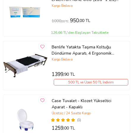
100 ADET
Kargo Bedava
950
,00 TL
1000
,00 TL
126,66 TL'den Başlayan Taksitlerle
Benlife Yatakta Taşıma Koltuğu
Döndürme Aparatı, 4 Ergonomik
Kayışlı Hasta Yardımı Ekipmanı
Kargo Bedava
1399
,90 TL
500 TL ve Üzeri 50 TL İndirim
Case Tuvalet - Klozet Yükseltici
Aparat - Kapaklı
Ücretsiz / 24 Saatte Kargo
(1)
1259
,00 TL