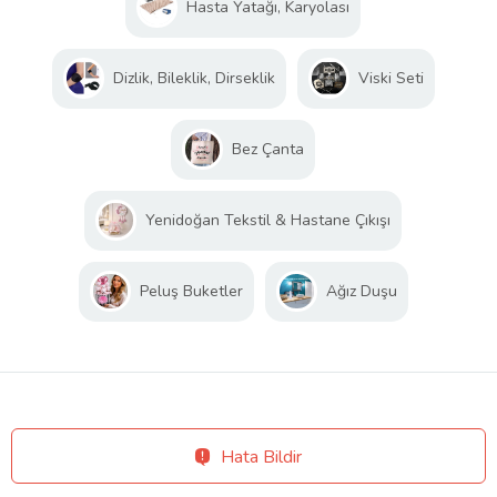
Hasta Yatağı, Karyolası
Dizlik, Bileklik, Dirseklik
Viski Seti
Bez Çanta
Yenidoğan Tekstil & Hastane Çıkışı
Peluş Buketler
Ağız Duşu
Hata Bildir