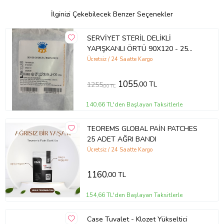
İlginizi Çekebilecek Benzer Seçenekler
SERVİYET STERİL DELİKLİ
YAPIŞKANLI ÖRTÜ 90X120 - 25
ADET
Ücretsiz / 24 Saatte Kargo
1055
,00 TL
1255
,00 TL
140,66 TL'den Başlayan Taksitlerle
TEOREMS GLOBAL PAİN PATCHES
25 ADET AĞRI BANDI
Ücretsiz / 24 Saatte Kargo
1160
,00 TL
154,66 TL'den Başlayan Taksitlerle
Case Tuvalet - Klozet Yükseltici