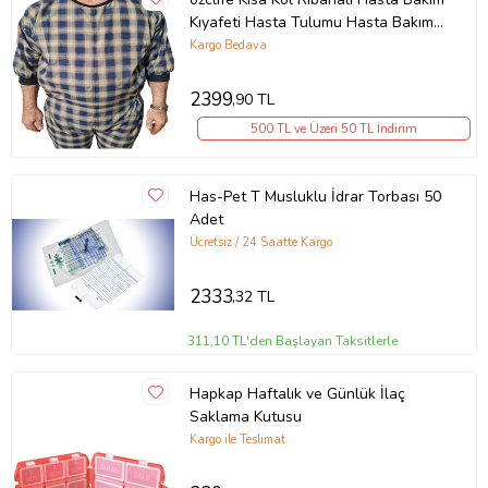
Kıyafeti Hasta Tulumu Hasta Bakım
Sağlık Demans Tulum - MEDİUM
Kargo Bedava
BEDEN
2399
,90 TL
500 TL ve Üzeri 50 TL İndirim
Has-Pet T Musluklu İdrar Torbası 50
Adet
Ücretsiz / 24 Saatte Kargo
2333
,32 TL
311,10 TL'den Başlayan Taksitlerle
Hapkap Haftalık ve Günlük İlaç
Saklama Kutusu
Kargo ile Teslimat