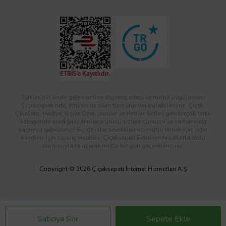
Türkiye’nin önde gelen online alışveriş sitesi ve mobil uygulaması
Çiçeksepeti’nde, ihtiyacınız olan tüm ürünleri bulabilirsiniz. Çiçek,
Çikolata, Hediye, Kişiye Özel Ürünler ve Hediye Setleri gibi birçok farklı
kategoride aradığınız binlerce ürünü sizlere sunuyor ve zamanında
kapınıza getiriyoruz! Siz de ister sevdiklerinizi mutlu etmek için, ister
kendiniz için sipariş verebilir; Çiçeksepeti Extra’nın fırsatlarla dolu
dünyasıyla tanışarak mutlu bir gün geçirebilirsiniz.
Copyright © 2026 Çiçeksepeti İnternet Hizmetleri A.Ş
Satıcıya Sor
Sepete Ekle