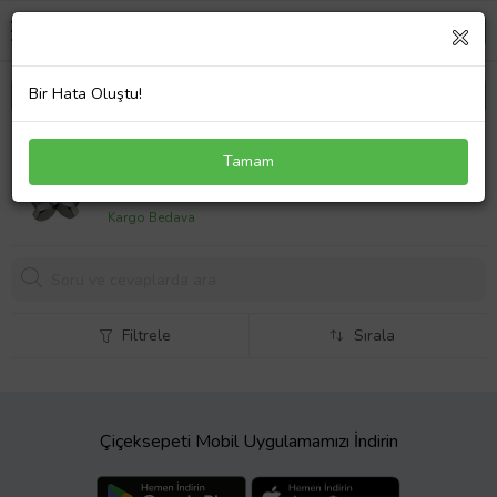
Bir Hata Oluştu!
Altıköşe Altıgen AKB Civata M6x120 - 20 Adet
Tamam
639,
24 TL
Kargo Bedava
Filtrele
Sırala
Çiçeksepeti Mobil Uygulamamızı İndirin