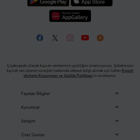
Çiçeksepeti olarak kişisel verilerinizin gizliliğini önemsiyoruz. Şirketimizin
kişisel veri işleme süreçleri hakkında detaylı bilgi almak için lütfen
Kişisel
Verilerin Korunması ve Gizlilik Politikası
’nı inceleyiniz.
Faydalı Bilgiler
Kurumsal
İletişim
Özel Günler