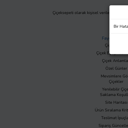
Çiçeksepeti olarak kişisel verilerinizin giz
Bir Hat
Faydalı Bilgil
Çiçek Bakımı
Çiçek Eşliğinde N
Çiçek Anlamla
Özel Günler
Mevsimlere Gö
Çiçekler
Yenilebilir Çiç
Saklama Koşull
Site Haritası
Ürün Sıralama Krit
Teslimat İpuçla
Sipariş Güncell