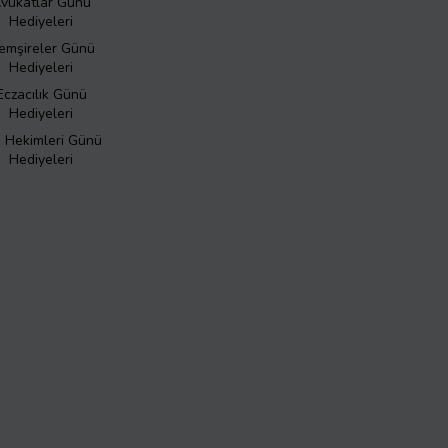
vukatlar Günü
Hediyeleri
emşireler Günü
Hediyeleri
Eczacılık Günü
Hediyeleri
ş Hekimleri Günü
Hediyeleri