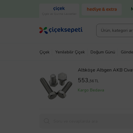
Çiçek ve Gurme Lezzetler
Çiçek
Yenilebilir Çiçek
Doğum Günü
Gönde
Altıköşe Altıgen AKB Civ
553,
56 TL
Kargo Bedava