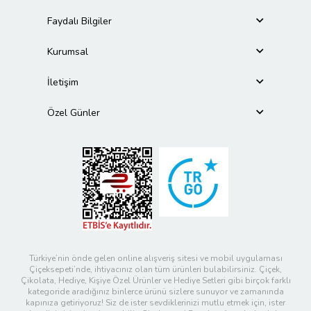
Faydalı Bilgiler
Kurumsal
İletişim
Özel Günler
Türkiye’nin önde gelen online alışveriş sitesi ve mobil uygulaması
Çiçeksepeti’nde, ihtiyacınız olan tüm ürünleri bulabilirsiniz. Çiçek,
Çikolata, Hediye, Kişiye Özel Ürünler ve Hediye Setleri gibi birçok farklı
kategoride aradığınız binlerce ürünü sizlere sunuyor ve zamanında
kapınıza getiriyoruz! Siz de ister sevdiklerinizi mutlu etmek için, ister