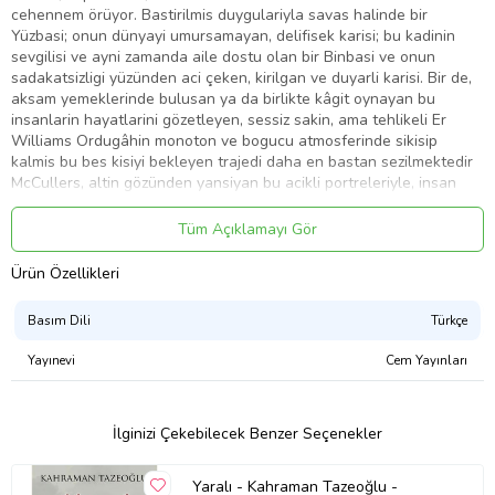
cehennem örüyor. Bastirilmis duygulariyla savas halinde bir
Yüzbasi; onun dünyayi umursamayan, delifisek karisi; bu kadinin
sevgilisi ve ayni zamanda aile dostu olan bir Binbasi ve onun
sadakatsizligi yüzünden aci çeken, kirilgan ve duyarli karisi. Bir de,
aksam yemeklerinde bulusan ya da birlikte kâgit oynayan bu
insanlarin hayatlarini gözetleyen, sessiz sakin, ama tehlikeli Er
Williams Ordugâhin monoton ve bogucu atmosferinde sikisip
kalmis bu bes kisiyi bekleyen trajedi daha en bastan sezilmektedir
McCullers, altin gözünden yansiyan bu acikli portreleriyle, insan
kalbinde yatan arzu ve nefreti iskandil ediyor. Altin Gözde
Yansimalar bizi ruhun karanlik dehlizlerinde dolastiran romanlardan
Tüm Açıklamayı Gör
Ürün Özellikleri
Ürün Adı: Altın Gözde Yansımalar - Modern Klasikler Dizisi
Basım Dili
Türkçe
Ürün Kodu: 9786053320449
Yayınevi
Cem Yayınları
Yazar: Carson McCullers
İlginizi Çekebilecek Benzer Seçenekler
Basım Yılı: 2020
Yaralı - Kahraman Tazeoğlu -