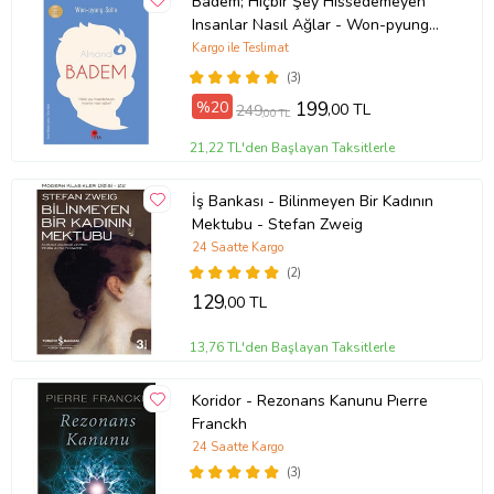
Badem; Hiçbir Şey Hissedemeyen
Insanlar Nasıl Ağlar - Won-pyung
Sohn - Peta Kitap
Kargo ile Teslimat
(3)
%20
199
,00 TL
249
,00 TL
21,22 TL'den Başlayan Taksitlerle
İş Bankası - Bilinmeyen Bir Kadının
Mektubu - Stefan Zweig
24 Saatte Kargo
(2)
129
,00 TL
13,76 TL'den Başlayan Taksitlerle
Koridor - Rezonans Kanunu Pıerre
Franckh
24 Saatte Kargo
(3)