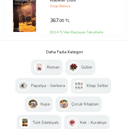
Klasikler Dizisi
Kargo Bedava
367
,00 TL
39,14 TL'den Başlayan Taksitlerle
Daha Fazla Kategori
Roman
Güller
Papatya - Gerbera
Kitap Setler
Kupa
Çocuk Kitapları
Türk Edebiyatı
Kek - Kurabiye