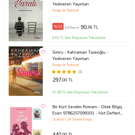
Yediveren Yayınları
Kapak Türü: Karton Kapak
Kargo ile Teslimat
Sayfa Sayısı: 104
%33
90
,36 TL
135
,54 TL
Kağıt Cinsi: Kitap Kağıdı
9,63 TL'den Başlayan Taksitlerle
Çevirmen: İpek Babacan
Simru - Kahraman Tazeoğlu -
Ürün Kodu:
kcm83133050
Yediveren Yayınları
Kargo ile Teslimat
(1)
297
,00 TL
31,68 TL'den Başlayan Taksitlerle
Bir Kürt Sevdim Romanı - Dilek Bilgiç
Esen 9786257099301 - Not Defterli
Seti (Renksiz)
Ücretsiz / 24 Saatte Kargo
440
,00 TL