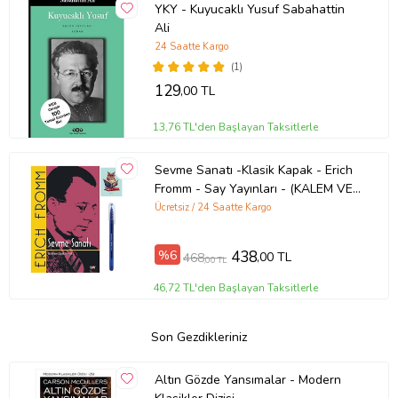
YKY - Kuyucaklı Yusuf Sabahattin
Ali
24 Saatte Kargo
(1)
129
,00 TL
13,76 TL'den Başlayan Taksitlerle
Sevme Sanatı -Klasik Kapak - Erich
Fromm - Say Yayınları - (KALEM VE
NOT DEFTERLİ) (Renksiz)
Ücretsiz / 24 Saatte Kargo
%6
438
,00 TL
468
,00 TL
46,72 TL'den Başlayan Taksitlerle
Son Gezdikleriniz
Altın Gözde Yansımalar - Modern