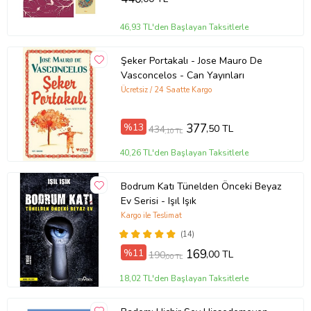
46,93 TL'den Başlayan Taksitlerle
Şeker Portakalı - Jose Mauro De
Vasconcelos - Can Yayınları
Ücretsiz / 24 Saatte Kargo
%13
377
,50 TL
434
,10 TL
40,26 TL'den Başlayan Taksitlerle
Bodrum Katı Tünelden Önceki Beyaz
Ev Serisi - Işıl Işık
Kargo ile Teslimat
(14)
%11
169
,00 TL
190
,00 TL
18,02 TL'den Başlayan Taksitlerle