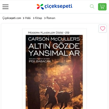
Çiçeksepeti.com
Hobi
Kitap
Roman