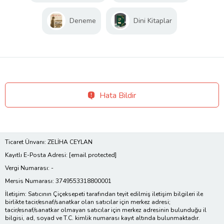
Deneme
Dini Kitaplar
Hata Bildir
Ticaret Ünvanı: ZELİHA CEYLAN
Kayıtlı E-Posta Adresi:
[email protected]
Vergi Numarası: -
Mersis Numarası: 3749553318800001
İletişim: Satıcının Çiçeksepeti tarafından teyit edilmiş iletişim bilgileri ile
birlikte tacir/esnaf/sanatkar olan satıcılar için merkez adresi;
tacir/esnaf/sanatkar olmayan satıcılar için merkez adresinin bulunduğu il
bilgisi, ad, soyad ve T.C. kimlik numarası kayıt altında bulunmaktadır.