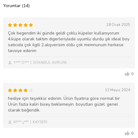
Yorumlar (14)
18 Ocak 2025
Çok begendim iki günde geldi çoklu küpeler kullanıyorum
4.küpe olarak taktım digerleriylede uyumlu durdu şık ideal boy
satıcıda çok ilgili 2.alışverisim oldu çok memnunum herkese
tavsiye ederim
Y*** Ö***
İSTANBUL-AVRUPA
0
13 Mayıs 2024
hediye için teşekkür ederim. Ürün fiyatına göre normal bir
Ürün fazla kalin bisey beklemeyin. boyutları güzel. genel
olarak beğendik.
M*** ç***
KAYSERİ
0