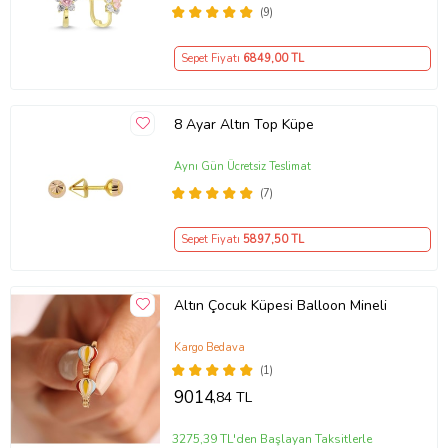
(9)
Sepet Fiyatı
6849
,00 TL
8 Ayar Altın Top Küpe
Aynı Gün Ücretsiz Teslimat
(7)
Sepet Fiyatı
5897
,50 TL
Altın Çocuk Küpesi Balloon Mineli
Kargo Bedava
(1)
9014
,84 TL
3275,39 TL'den Başlayan Taksitlerle