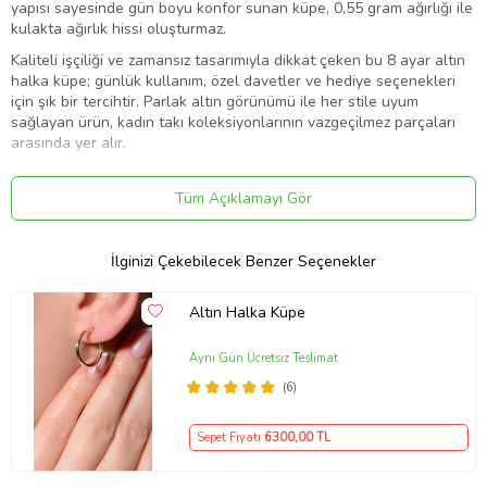
yapısı sayesinde gün boyu konfor sunan küpe, 0,55 gram ağırlığı ile
kulakta ağırlık hissi oluşturmaz.
Kaliteli işçiliği ve zamansız tasarımıyla dikkat çeken bu 8 ayar altın
halka küpe; günlük kullanım, özel davetler ve hediye seçenekleri
için şık bir tercihtir. Parlak altın görünümü ile her stile uyum
sağlayan ürün, kadın takı koleksiyonlarının vazgeçilmez parçaları
arasında yer alır.
Ürün Özellikleri:
Tüm Açıklamayı Gör
Ürün Türü: Halka Küpe
Altın Ayarı: 8 Ayar Altın
Ürün Ağırlığı: 0,55 Gram
İlginizi Çekebilecek Benzer Seçenekler
Küpe Çapı: 1,5 cm
Renk: Altın Sarısı
Kullanım: Günlük ve özel gün kullanımı
Altın Halka Küpe
Şıklığı ve zarafeti bir araya getiren 8 ayar altın halka küpe modeli
Aynı Gün Ücretsiz Teslimat
ile stilinizi tamamlayın. Minimal tasarımı sayesinde her yaşa ve
tarza hitap eden bu özel küpe, sevdiklerinize hediye etmek için de
(6)
harika bir seçenektir.
Ürün Kodu:
kcm74782101
Sepet Fiyatı
6300
,00 TL