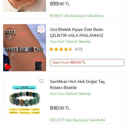
evlenme teklifi yüzüğü
899
,90 TL
95,98 TL'den Başlayan Taksitlerle
Göz Bileklik Kişiye Özel Baskı.
ÇELİKTİR ASLA PASLANMAZ
Aynı Gün Teslimat Seçeneği
(433)
Sepet Fiyatı
466
,54 TL
Sertifikalı Hint Akik Doğal Taş
Roleks Bileklik
Aynı Gün Teslimat Seçeneği
840
,00 TL
305,20 TL'den Başlayan Taksitlerle