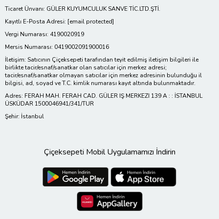
Ticaret Ünvanı: GÜLER KUYUMCULUK SANVE TİC.LTD.ŞTİ.
Kayıtlı E-Posta Adresi:
[email protected]
Vergi Numarası: 4190020919
Mersis Numarası: 0419002091900016
İletişim: Satıcının Çiçeksepeti tarafından teyit edilmiş iletişim bilgileri ile
birlikte tacir/esnaf/sanatkar olan satıcılar için merkez adresi;
tacir/esnaf/sanatkar olmayan satıcılar için merkez adresinin bulunduğu il
bilgisi, ad, soyad ve T.C. kimlik numarası kayıt altında bulunmaktadır.
Adres: FERAH MAH. FERAH CAD. GÜLER IŞ MERKEZI 139 A : : İSTANBUL
ÜSKÜDAR 1500046941/341/TUR
Şehir: İstanbul
Çiçeksepeti Mobil Uygulamamızı İndirin