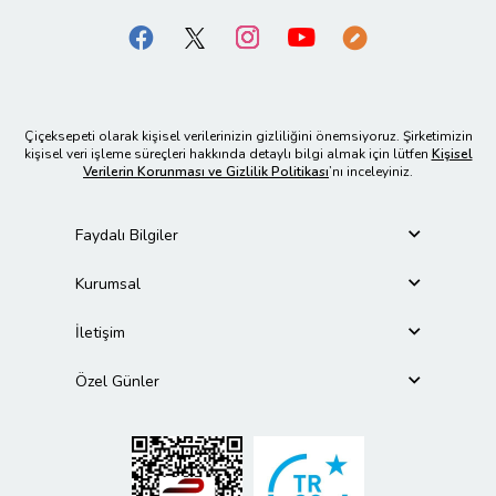
Çiçeksepeti olarak kişisel verilerinizin gizliliğini önemsiyoruz. Şirketimizin
kişisel veri işleme süreçleri hakkında detaylı bilgi almak için lütfen
Kişisel
Verilerin Korunması ve Gizlilik Politikası
’nı inceleyiniz.
Faydalı Bilgiler
Kurumsal
İletişim
Özel Günler