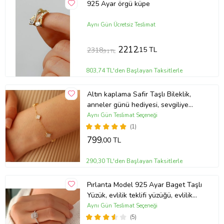
925 Ayar örgü küpe
Aynı Gün Ücretsiz Teslimat
2212
,15 TL
2318
,91 TL
803,74 TL'den Başlayan Taksitlerle
Altın kaplama Safir Taşlı Bileklik,
anneler günü hediyesi, sevgiliye
hediye, gecmiş olsun hediyesi, yeni
Aynı Gün Teslimat Seçeneği
iş hediyesi, terfi hediyesi, yilbasi
(1)
hediyesi, arkadaş hediyesi, kız
799
,00 TL
arkadaşa hediye, tanışma hediyesi
290,30 TL'den Başlayan Taksitlerle
Pırlanta Model 925 Ayar Baget Taşlı
Yüzük, evlilik teklifi yüzüğü, evlilik
teklifi, teklif yüzüğü, altın yüzük,
Aynı Gün Teslimat Seçeneği
hediye yüzük, evlenme yüzüğü,
(5)