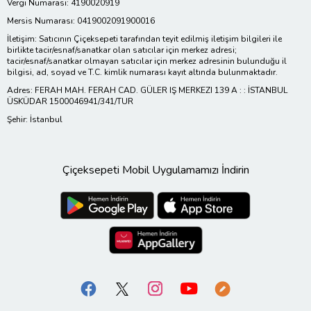
Vergi Numarası: 4190020919
Mersis Numarası: 0419002091900016
İletişim: Satıcının Çiçeksepeti tarafından teyit edilmiş iletişim bilgileri ile
birlikte tacir/esnaf/sanatkar olan satıcılar için merkez adresi;
tacir/esnaf/sanatkar olmayan satıcılar için merkez adresinin bulunduğu il
bilgisi, ad, soyad ve T.C. kimlik numarası kayıt altında bulunmaktadır.
Adres: FERAH MAH. FERAH CAD. GÜLER IŞ MERKEZI 139 A : : İSTANBUL
ÜSKÜDAR 1500046941/341/TUR
Şehir: İstanbul
Çiçeksepeti Mobil Uygulamamızı İndirin