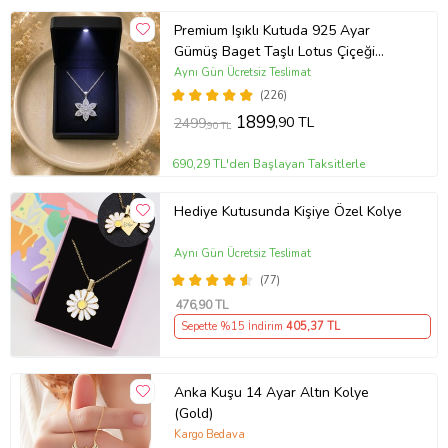
Premium Işıklı Kutuda 925 Ayar
Gümüş Baget Taşlı Lotus Çiçeği
Kolye
Aynı Gün Ücretsiz Teslimat
(226)
1899
,90 TL
2499
,90 TL
690,29 TL'den Başlayan Taksitlerle
Hediye Kutusunda Kişiye Özel Kolye
Aynı Gün Ücretsiz Teslimat
(77)
476
,90 TL
Sepette %15 İndirim
405
,37 TL
Anka Kuşu 14 Ayar Altın Kolye
(Gold)
Kargo Bedava