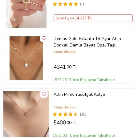
(1)
Sepet Fiyatı
14.223
TL
Demas Gold Pirlanta 14 Ayar Altin
Dorikalı Damla Beyaz Opal Taşlı
Kolye
Kargo Bedava
4341
,00 TL
1577,23 TL'den Başlayan Taksitlerle
Altın Minik Yusufçuk Kolye
Kargo Bedava
(20)
5400
,00 TL
1962,00 TL'den Başlayan Taksitlerle