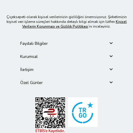
Çiçeksepeti olarak kişisel verilerinizin gizliliğini önemsiyoruz. Şirketimizin
kişisel veri işleme süreçleri hakkında detaylı bilgi almak için lütfen
Kişisel
Verilerin Korunması ve Gizlilik Politikası
’nı inceleyiniz.
Faydalı Bilgiler
Kurumsal
İletişim
Özel Günler