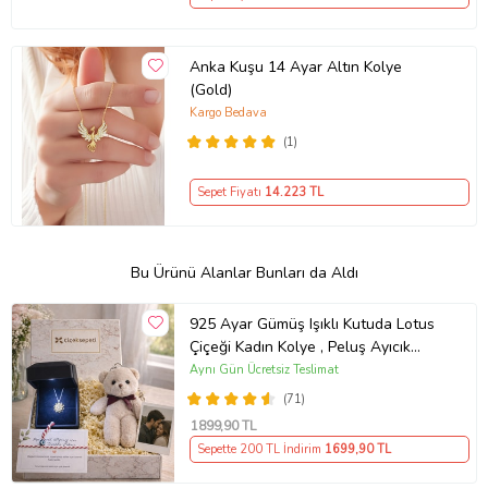
Anka Kuşu 14 Ayar Altın Kolye
(Gold)
Kargo Bedava
(1)
Sepet Fiyatı
14.223
TL
Bu Ürünü Alanlar Bunları da Aldı
925 Ayar Gümüş Işıklı Kutuda Lotus
Çiçeği Kadın Kolye , Peluş Ayıcık
Anahtarlık Marteniçka Bileklik,
Aynı Gün Ücretsiz Teslimat
Polaroid Fotoğraf Hediye
(71)
1899
,90 TL
Sepette 200 TL İndirim
1699
,90 TL