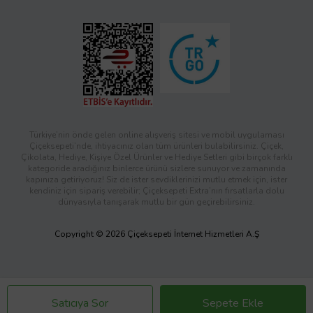
Türkiye’nin önde gelen online alışveriş sitesi ve mobil uygulaması
Çiçeksepeti’nde, ihtiyacınız olan tüm ürünleri bulabilirsiniz. Çiçek,
Çikolata, Hediye, Kişiye Özel Ürünler ve Hediye Setleri gibi birçok farklı
kategoride aradığınız binlerce ürünü sizlere sunuyor ve zamanında
kapınıza getiriyoruz! Siz de ister sevdiklerinizi mutlu etmek için, ister
kendiniz için sipariş verebilir; Çiçeksepeti Extra’nın fırsatlarla dolu
dünyasıyla tanışarak mutlu bir gün geçirebilirsiniz.
Copyright © 2026 Çiçeksepeti İnternet Hizmetleri A.Ş
Satıcıya Sor
Sepete Ekle