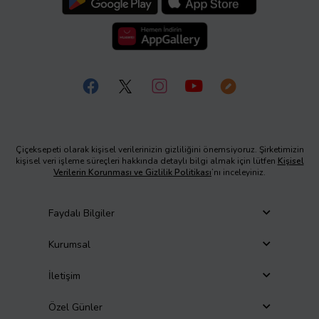
Çiçeksepeti olarak kişisel verilerinizin gizliliğini önemsiyoruz. Şirketimizin
kişisel veri işleme süreçleri hakkında detaylı bilgi almak için lütfen
Kişisel
Verilerin Korunması ve Gizlilik Politikası
’nı inceleyiniz.
Faydalı Bilgiler
Kurumsal
İletişim
Özel Günler