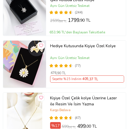
Aynı Gün Ücretsiz Teslimat
(244)
1799
,90 TL
2599
,86 TL
653,96 TL'den Başlayan Taksitlerle
Hediye Kutusunda Kişiye Özel Kolye
Aynı Gün Ücretsiz Teslimat
(77)
476
,90 TL
Sepette %15 İndirim
405
,37 TL
Kişiye Özel Çelik kolye Üzerine Lazer
ile Resim Ve İsim Yazma
Kargo Bedava
(47)
%17
499
,00 TL
599
,00 TL