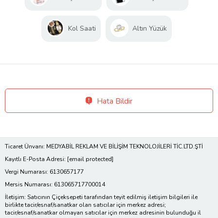
Kol Saati
Altın Yüzük
Hata Bildir
Ticaret Ünvanı: MEDYABİL REKLAM VE BİLİŞİM TEKNOLOJİLERİ TİC.LTD.ŞTİ
Kayıtlı E-Posta Adresi:
[email protected]
Vergi Numarası: 6130657177
Mersis Numarası: 613065717700014
İletişim: Satıcının Çiçeksepeti tarafından teyit edilmiş iletişim bilgileri ile
birlikte tacir/esnaf/sanatkar olan satıcılar için merkez adresi;
tacir/esnaf/sanatkar olmayan satıcılar için merkez adresinin bulunduğu il