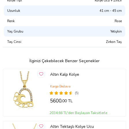
Kolye Tipi
Kolye Ucu + Zincir
Uzunluk
41 cm - 45 cm
Renk
Rose
Yaş Grubu
Yetişkin
Taş Cinsi
Zirkon Taş
İlginizi Çekebilecek Benzer Seçenekler
Altın Kalp Kolye
Kargo Bedava
(5)
5600
,00 TL
2034,66 TL'den Başlayan Taksitlerle
Altın Tektaşlı Kolye Ucu