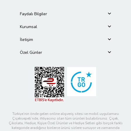
Faydalı Bilgiler
Kurumsal
İletişim
Özel Günler
Türkiye’nin önde gelen online alışveriş sitesi ve mobil uygulaması
Çiçeksepeti’nde, ihtiyacınız olan tüm ürünleri bulabilirsiniz. Çiçek,
Çikolata, Hediye, Kişiye Özel Ürünler ve Hediye Setleri gibi birçok farklı
kategoride aradığınız binlerce ürünü sizlere sunuyor ve zamanında