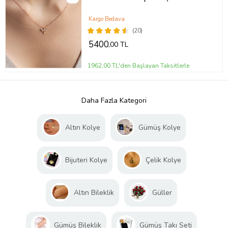
Kargo Bedava
(20)
5400
,00 TL
1962,00 TL'den Başlayan Taksitlerle
Daha Fazla Kategori
Altın Kolye
Gümüş Kolye
Bijuteri Kolye
Çelik Kolye
Altın Bileklik
Güller
Gümüş Bileklik
Gümüş Takı Seti