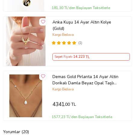
181,30 TL'den Başlayan Taksitlerle
Anka Kuşu 14 Ayar Altın Kolye
(Gold)
Kargo Bedava
(1)
Sepet Fiyatı
14.223
TL
Demas Gold Pirlanta 14 Ayar Altin
Dorikalı Damla Beyaz Opal Taşlı
Kolye
Kargo Bedava
4341
,00 TL
1577,23 TL'den Başlayan Taksitlerle
Yorumlar (20)