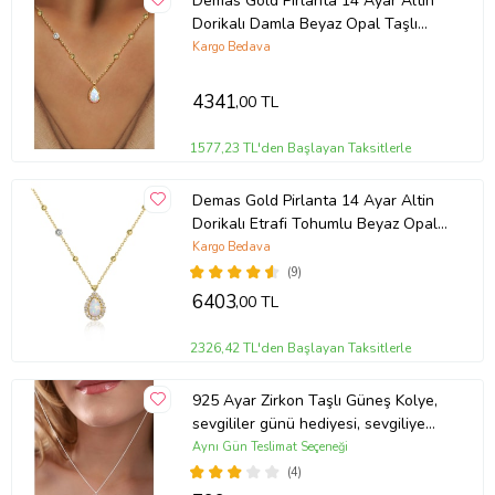
Demas Gold Pirlanta 14 Ayar Altin
Dorikalı Damla Beyaz Opal Taşlı
Kolye
Kargo Bedava
4341
,00 TL
1577,23 TL'den Başlayan Taksitlerle
Demas Gold Pirlanta 14 Ayar Altin
Dorikalı Etrafi Tohumlu Beyaz Opal
Taşlı Kolye
Kargo Bedava
(9)
6403
,00 TL
2326,42 TL'den Başlayan Taksitlerle
925 Ayar Zirkon Taşlı Güneş Kolye,
sevgililer günü hediyesi, sevgiliye
hediye, doğum günü hediyesi, yeni iş
Aynı Gün Teslimat Seçeneği
hediyesi, geçmiş olsun hediyesi, altın
(4)
kolye, kız arkadaş hediyesi, hediye