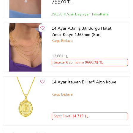
799
,00 TL
altın kolye
290,30 TL'den Başlayan Taksitlerle
14 Ayar Altın Işıltılı Burgu Halat
Zincir Kolye 1.50 mm (Sarı)
Kargo Bedava
12.881
TL
Sepette %25 İndirim
9660
,79 TL
14 Ayar İtalyan E Harfi Altın Kolye
Kargo Bedava
Sepet Fiyatı
14.719
TL