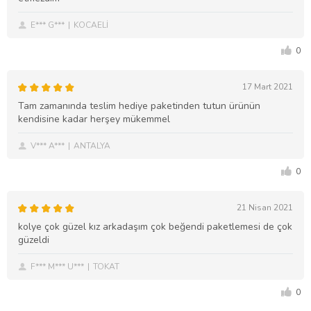
E*** G***
KOCAELİ
0
17 Mart 2021
Tam zamanında teslim hediye paketinden tutun ürünün
kendisine kadar herşey mükemmel
V*** A***
ANTALYA
0
21 Nisan 2021
kolye çok güzel kız arkadaşım çok beğendi paketlemesi de çok
güzeldi
F*** M*** U***
TOKAT
0