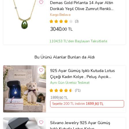
Demas Gold Pirlanta 14 Ayar Altin
Dorikalı Yeşıl Olive Zumrut Renkli
Damla Taşlı Kolye (Sarı)
Kargo Bedava
(3)
3040
,00 TL
1104,53 TL'den Başlayan Taksitlerle
Bu Ürünü Alanlar Bunları da Aldı
925 Ayar Gümüş Işıklı Kutuda Lotus
Çiçeği Kadın Kolye , Peluş Ayıcık
Anahtarlık Marteniçka Bileklik,
Aynı Gün Ücretsiz Teslimat
Polaroid Fotoğraf Hediye
(71)
1899
,90 TL
Sepette 200 TL İndirim
1699
,90 TL
Silvano Jewelry 925 Ayar Gümüş
Işıklı Kutuda Lotus Kolye