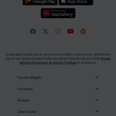
Çiçeksepeti olarak kişisel verilerinizin gizliliğini önemsiyoruz. Şirketimizin
kişisel veri işleme süreçleri hakkında detaylı bilgi almak için lütfen
Kişisel
Verilerin Korunması ve Gizlilik Politikası
’nı inceleyiniz.
Faydalı Bilgiler
Kurumsal
İletişim
Özel Günler