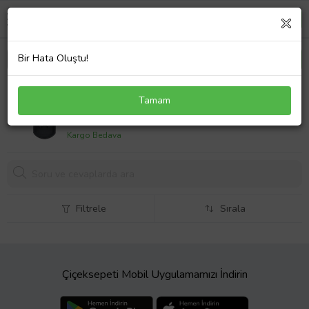
Bir Hata Oluştu!
Altus Uyumlu AL 603KV Süpürge Yan Mandalı Gri
Tamam
450,
80 TL
Kargo Bedava
Filtrele
Sırala
Çiçeksepeti Mobil Uygulamamızı İndirin