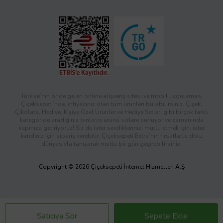
Türkiye’nin önde gelen online alışveriş sitesi ve mobil uygulaması
Çiçeksepeti’nde, ihtiyacınız olan tüm ürünleri bulabilirsiniz. Çiçek,
Çikolata, Hediye, Kişiye Özel Ürünler ve Hediye Setleri gibi birçok farklı
kategoride aradığınız binlerce ürünü sizlere sunuyor ve zamanında
kapınıza getiriyoruz! Siz de ister sevdiklerinizi mutlu etmek için, ister
kendiniz için sipariş verebilir; Çiçeksepeti Extra’nın fırsatlarla dolu
dünyasıyla tanışarak mutlu bir gün geçirebilirsiniz.
Copyright © 2026 Çiçeksepeti İnternet Hizmetleri A.Ş
Satıcıya Sor
Sepete Ekle