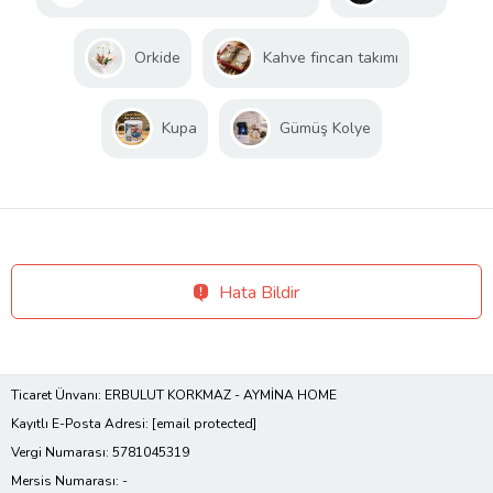
Orkide
Kahve fincan takımı
Kupa
Gümüş Kolye
Hata Bildir
Ticaret Ünvanı: ERBULUT KORKMAZ - AYMİNA HOME
Kayıtlı E-Posta Adresi:
[email protected]
Vergi Numarası: 5781045319
Mersis Numarası: -