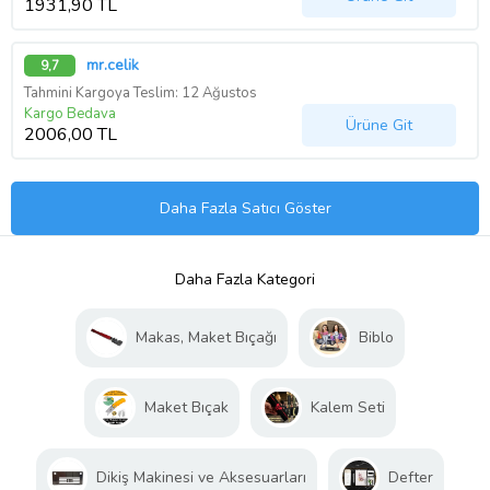
1931,90 TL
mr.celik
9,7
Tahmini Kargoya Teslim: 12 Ağustos
Kargo Bedava
Ürüne Git
2006,00 TL
Daha Fazla Satıcı Göster
Daha Fazla Kategori
Makas, Maket Bıçağı
Biblo
Maket Bıçak
Kalem Seti
Dikiş Makinesi ve Aksesuarları
Defter