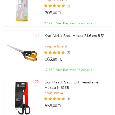
Kargo ile Teslimat
(3)
209
,00 TL
22,29 TL'den Başlayan Taksitlerle
Kraf Akrilik Saplı Makas 21,6 cm 8,5"
Kargo ile Teslimat
(1)
162
,80 TL
17,36 TL'den Başlayan Taksitlerle
Lion Plastik Saplı İplik Temizleme
Makası N 5135
Kargo Bedava
(1)
559
,00 TL