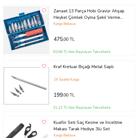
Malzemeyi Sabitleme:
Kesilecek malzemeyi sağlam bir
Zanaat 13 Parça Hobi Gravür Ahşap
şekilde sabitleyin veya tezgaha yerleştirin.
Heykel Çömlek Oyma Şekil Verme
Makası Yerleştirme:
Makasın bıçaklarını kesilecek malzeme
13 Maket Bıçak Neşter Seti (Mavi)
üzerine yerleştirin.
Kargo Bedava
Kesme İşlemi:
Makası sıkıca tutarak, kesilecek malzeme
boyunca düzgün bir şekilde kesin.
475
,00 TL
Tomax Alüminyum ve Sac Kesme
50,66 TL'den Başlayan Taksitlerle
Makası Sağ Seçmek Neden
Önemli?
Kraf Kretuar Bıçağı Metal Saplı
Keskin ve Düzgün Kesim:
Temiz ve pürüzsüz bir kesim sağlar, ek
24 Saatte Kargo
işlemlere gerek kalmaz.
Dayanıklılık:
Uzun ömürlü kullanım sunar.
199
,00 TL
Ergonomi:
Kullanımı kolaydır ve yorulma yapmaz.
Güvenlik:
Doğru kullanımda güvenlidir.
21,22 TL'den Başlayan Taksitlerle
Dikkat Edilmesi Gerekenler
Kuaför Seti Saç Kesme ve İnceltme
Keskin Bıçaklar:
Makas kullanırken dikkatli olun, eldiven
Makası Tarak Hediye 3lü Set
kullanmanız önerilir.
Kargo Bedava
Sabitleme:
Kesilecek malzemeyi kesinlikle sabitleyerek çalışın.