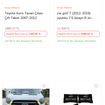
Kargo Bedava
Kargo Bedava
Toyota Auris Tavan Çıtası
vw golf 7 (2012-2016)
Çift Takım 2007-2012
uyumlu 7.5 dizayn R ön
tampon seti
2863
,37 TL
11.000
TL
Sepette %14 İndirim
2462
,50 TL
Sepette %14 İndirim
9460
,00 TL
262,66 TL'den Başlayan Taksitlerle
1009,06 TL'den Başlayan Taksitlerle