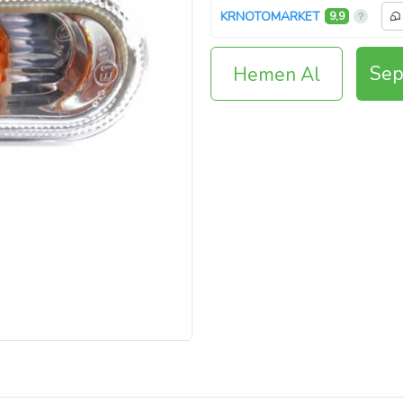
KRNOTOMARKET
9,9
Sep
Hemen Al