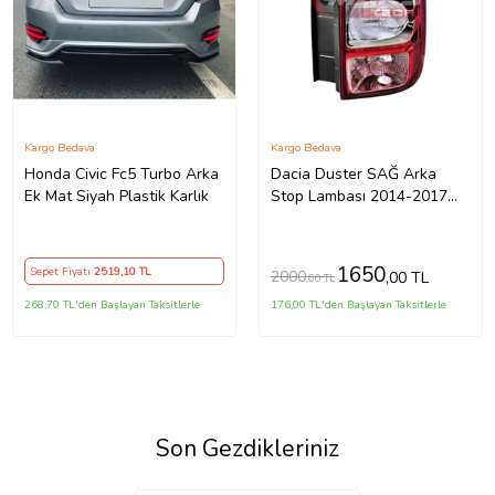
Kargo Bedava
Kargo Bedava
Honda Civic Fc5 Turbo Arka
Dacia Duster SAĞ Arka
Ek Mat Siyah Plastik Karlık
Stop Lambası 2014-2017
ARASI
1650
Sepet Fiyatı
2519
,10 TL
2000
,00 TL
,00 TL
268,70 TL'den Başlayan Taksitlerle
176,00 TL'den Başlayan Taksitlerle
Son Gezdikleriniz