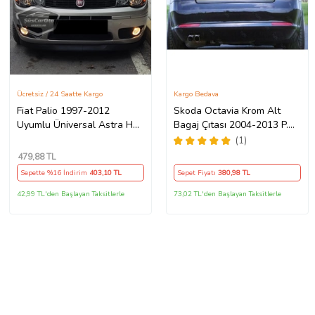
Ücretsiz / 24 Saatte Kargo
Kargo Bedava
Fiat Palio 1997-2012
Skoda Octavia Krom Alt
Uyumlu Üniversal Astra H
Bagaj Çıtası 2004-2013 P.
lip Esnek Ön Lip 2 Parça
Çelik SEDAN
(1)
Tampon Altı Dil Karlık Ön Ek
479
,88 TL
Sepette %16 İndirim
403
,10 TL
Sepet Fiyatı
380
,98 TL
42,99 TL'den Başlayan Taksitlerle
73,02 TL'den Başlayan Taksitlerle