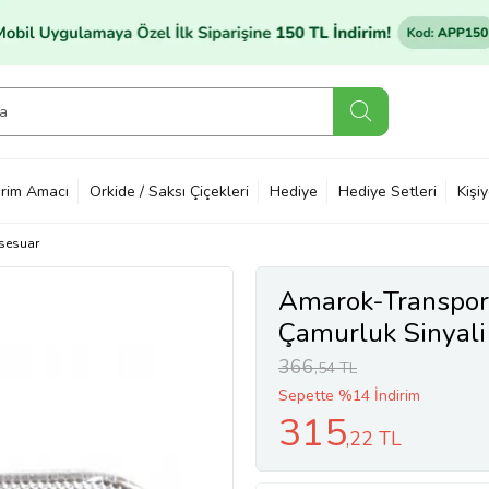
rim Amacı
Orkide / Saksı Çiçekleri
Hediye
Hediye Setleri
Kişi
sesuar
Amarok-Transpo
Çamurluk Sinyal
366
,54 TL
Sepette %14 İndirim
315
,22 TL