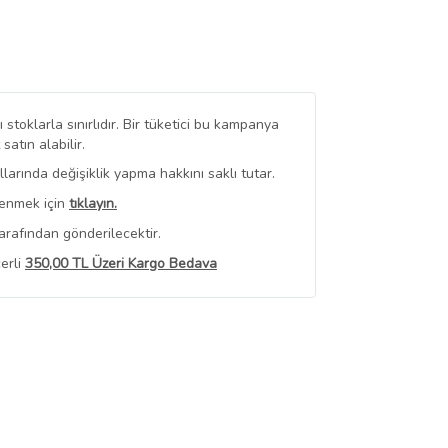
stoklarla sınırlıdır. Bir tüketici bu kampanya
tın alabilir.
arında değişiklik yapma hakkını saklı tutar.
renmek için
tıklayın.
arafından gönderilecektir.
erli
350,00 TL Üzeri Kargo Bedava
 Görüntüle
iyat bilgileri, satıcı tarafından