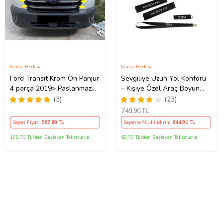
Kargo Bedava
Kargo Bedava
Ford Transit Krom Ön Panjur
Sevgiliye Uzun Yol Konforu
4 parça 2019> Paslanmaz
– Kişiye Özel Araç Boyun
Çelik
Yastığı & Kemer Pedi Hediye
(3)
(23)
Seti
749
,90 TL
Sepet Fiyatı
567
,60 TL
Sepette %14 İndirim
644
,91 TL
108,79 TL'den Başlayan Taksitlerle
68,79 TL'den Başlayan Taksitlerle