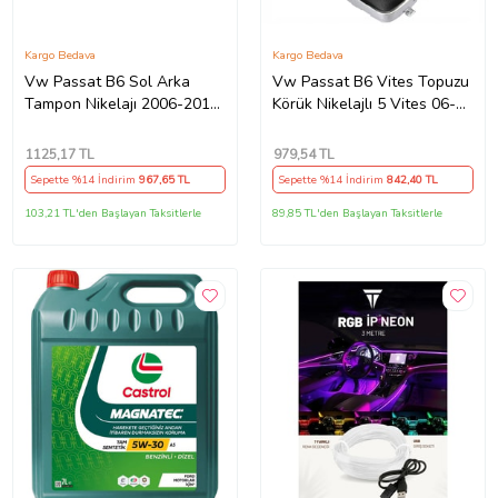
Kargo Bedava
Kargo Bedava
Vw Passat B6 Sol Arka
Vw Passat B6 Vites Topuzu
Tampon Nikelajı 2006-2011
Körük Nikelajlı 5 Vites 06-09
3C5807459A
3C0711113
1125
,17 TL
979
,54 TL
Sepette %14 İndirim
967
,65 TL
Sepette %14 İndirim
842
,40 TL
103,21 TL'den Başlayan Taksitlerle
89,85 TL'den Başlayan Taksitlerle