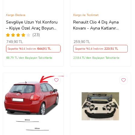
Kargo Bedava
Kargo ile Teslimat
Sevgiliye Uzun Yol Konforu
Renault Clio 4 Dış Ayna
– Kişiye Özel Araç Boyun
Kovanı - Ayna Katlanır
Yastığı & Kemer Pedi Hediye
Destek Parçası 1 Adet
(23)
Seti
490307706 M3625
749
,90 TL
259
,90 TL
Sepette %14 İndirim
644
,91 TL
Sepette %14 İndirim
223
,51 TL
68,79 TL'den Başlayan Taksitlerle
23,84 TL'den Başlayan Taksitlerle