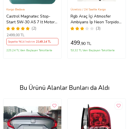
Kargo Bedava
Ücretsiz / 24 Saatte Kargo
Castrol Magnatec Stop-
Rgb Araç İçi Atmosfer
Start 5W-30 A5 7 lt Motor
Ambiyans İp Neon Torpido
Yağı Ü.T 2024
Led 3 Metre USB Girişli
(2)
(3)
2499
,00 TL
499
Sepette %14 İndirim
2149
,14 TL
,90 TL
229,24 TL'den Başlayan Taksitlerle
53,32 TL'den Başlayan Taksitlerle
Bu Ürünü Alanlar Bunları da Aldı