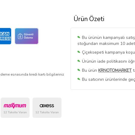
Ürün Özeti
Bu ürünün kampanyalı satışı 
stoğundan maksimum 10 adet sa
Çiçeksepeti kampanya koşull
Ürünün iade politikasını öğ
Bu ürün
KRNOTOMARKET
t
deme esnasında kredi kartı bilgileriniz
Bu satıcının ürünlerinde geç
Bu Satıcının
Tüm Ürünlerini
Ürün sayfasında gördüğünüz f
belirlenmektedir.