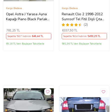
Kargo Bedava
Kargo Bedava
Opel Astra J Yarasa Ayna
Renault Clio 2 1998-2012
Kapağı Piano Black Parlak
Sunroof Tel Fitil Dişli Çıta
Siyah
Ayak Seti
(2)
781
,25 TL
6337
,50 TL
Sepette %17 İndirim
648
,44 TL
Sepette %14 İndirim
5450
,25 TL
69,16 TL'den Başlayan Taksitlerle
581,36 TL'den Başlayan Taksitlerle