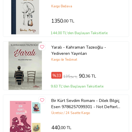
Kargo Bedava
1350
,00 TL
144,00 TL'den Başlayan Taksitlerle
Yaralı - Kahraman Tazeoğlu -
Yediveren Yayınları
Kargo ile Teslimat
%33
90
,36 TL
135
,54 TL
9,63 TL'den Başlayan Taksitlerle
Bir Kürt Sevdim Romanı - Dilek Bilgiç
Esen 9786257099301 - Not Defterli
Seti (Renksiz)
Ücretsiz / 24 Saatte Kargo
440
,00 TL