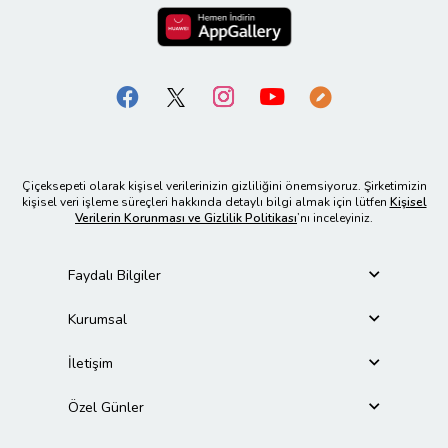
Çiçeksepeti olarak kişisel verilerinizin gizliliğini önemsiyoruz. Şirketimizin
kişisel veri işleme süreçleri hakkında detaylı bilgi almak için lütfen
Kişisel
Verilerin Korunması ve Gizlilik Politikası
’nı inceleyiniz.
Faydalı Bilgiler
Kurumsal
İletişim
Özel Günler