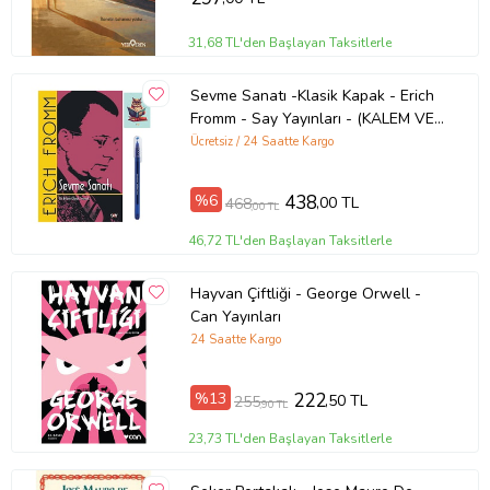
31,68 TL'den Başlayan Taksitlerle
Sevme Sanatı -Klasik Kapak - Erich
Fromm - Say Yayınları - (KALEM VE
NOT DEFTERLİ) (Renksiz)
Ücretsiz / 24 Saatte Kargo
%6
438
,00 TL
468
,00 TL
46,72 TL'den Başlayan Taksitlerle
Hayvan Çiftliği - George Orwell -
Can Yayınları
24 Saatte Kargo
%13
222
,50 TL
255
,90 TL
23,73 TL'den Başlayan Taksitlerle