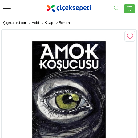
Çiçeksepeti.com
Hobi
Kitap
Roman