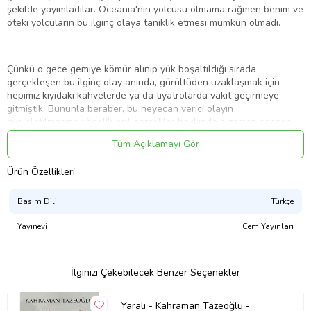
şekilde yayımladılar. Oceania'nın yolcusu olmama rağmen benim ve
öteki yolcuların bu ilginç olaya tanıklık etmesi mümkün olmadı.
Çünkü o gece gemiye kömür alınıp yük boşaltıldığı sırada
gerçekleşen bu ilginç olay anında, gürültüden uzaklaşmak için
hepimiz kıyıdaki kahvelerde ya da tiyatrolarda vakit geçirmeye
gitmiştik. Bununla beraber, bu heyecan verici olayın
aydınlatılmasına yönelik asıl gerçekler hakkında o zaman şahsen
açığa vurmadığım bazı kişisel varsayımlarımın şimdi doğru olduğunu
Tüm Açıklamayı Gör
sanıyorum ve aradan geçen bunca yıla dayanarak bu tuhaf olayın
hemen öncesinde yapılmış bir sohbeti açıklamakta bir sakınca
Ürün Özellikleri
görmüyorum.
Basım Dili
Türkçe
Ürün Adı: Amok Koşucusu
Yayınevi
Cem Yayınları
Ürün Kodu: 9786053033059
İlginizi Çekebilecek Benzer Seçenekler
Yazar: Stefan Zweig
Yaralı - Kahraman Tazeoğlu -