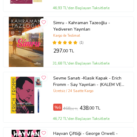
46,93 TL'den Başlayan Taksitlerle
Simru - Kahraman Tazeoğlu -
Yediveren Yayınları
Kargo ile Teslimat
(1)
297
,00 TL
31,68 TL'den Başlayan Taksitlerle
Sevme Sanatı -Klasik Kapak - Erich
Fromm - Say Yayınları - (KALEM VE
NOT DEFTERLİ) (Renksiz)
Ücretsiz / 24 Saatte Kargo
%6
438
,00 TL
468
,00 TL
46,72 TL'den Başlayan Taksitlerle
Hayvan Çiftliği - George Orwell -