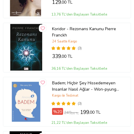
129
,00 TL
13,76 TL'den Başlayan Taksitlerle
Koridor - Rezonans Kanunu Pıerre
Franckh
24 Saatte Kargo
(3)
339
,00 TL
36,16 TL'den Başlayan Taksitlerle
Badem; Hiçbir Şey Hissedemeyen
Insanlar Nasıl Ağlar - Won-pyung
Sohn - Peta Kitap
Kargo ile Teslimat
(3)
%20
199
,00 TL
249
,00 TL
21,22 TL'den Başlayan Taksitlerle