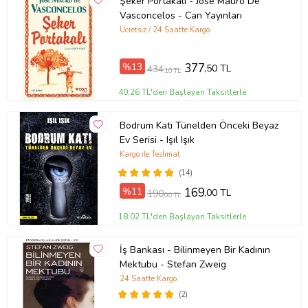
Şeker Portakalı - Jose Mauro De
Vasconcelos - Can Yayınları
Ücretsiz / 24 Saatte Kargo
%13
377
,50 TL
434
,10 TL
40,26 TL'den Başlayan Taksitlerle
Bodrum Katı Tünelden Önceki Beyaz
Ev Serisi - Işıl Işık
Kargo ile Teslimat
(14)
%11
169
,00 TL
190
,00 TL
18,02 TL'den Başlayan Taksitlerle
İş Bankası - Bilinmeyen Bir Kadının
Mektubu - Stefan Zweig
24 Saatte Kargo
(2)