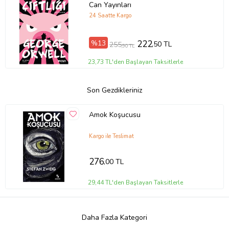
Can Yayınları
24 Saatte Kargo
%13
222
,50 TL
255
,90 TL
23,73 TL'den Başlayan Taksitlerle
Son Gezdikleriniz
Amok Koşucusu
Kargo ile Teslimat
276
,00 TL
29,44 TL'den Başlayan Taksitlerle
Daha Fazla Kategori