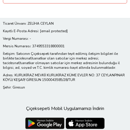
Ticaret Ünvanı: ZELİHA CEYLAN
Kayıtlı E-Posta Adresi:
[email protected]
Vergi Numarası: -
Mersis Numarası: 3749553318800001
İletişim: Satıcının Çiçeksepeti tarafından teyit edilmiş iletişim bilgileri ile
birlikte tacir/esnaf/sanatkar olan satıcılar için merkez adresi;
tacir/esnaf/sanatkar olmayan satıcılar için merkez adresinin bulunduğu il
bilgisi, ad, soyad ve T.C. kimlik numarası kayıt altında bulunmaktadır.
Adres: KURUKİRAZ MEVKİİ KURUKİRAZ KÜME EVLER NO: 37 CEYLANPINAR
KÖYÜ/ KEŞAP/ GİRESUN 1500043585/28/TUR
Şehir: Giresun
Çiçeksepeti Mobil Uygulamamızı İndirin