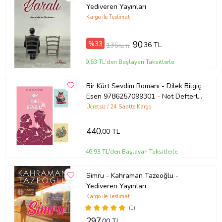
Yediveren Yayınları
Basım Yılı: 2020
Kargo ile Teslimat
Kapak Türü: Karton Kapak
%33
90
,36 TL
135
,54 TL
Sayfa Sayısı: 64
9,63 TL'den Başlayan Taksitlerle
Kağıt Cinsi: Kitap Kağıdı
Bir Kürt Sevdim Romanı - Dilek Bilgiç
Esen 9786257099301 - Not Defterli
Çevirmen: Şerif Yeşilbucak
Seti (Renksiz)
Ücretsiz / 24 Saatte Kargo
Ürün Kodu:
kcm68212409
440
,00 TL
46,93 TL'den Başlayan Taksitlerle
Simru - Kahraman Tazeoğlu -
Yediveren Yayınları
Kargo ile Teslimat
(1)
297
,00 TL