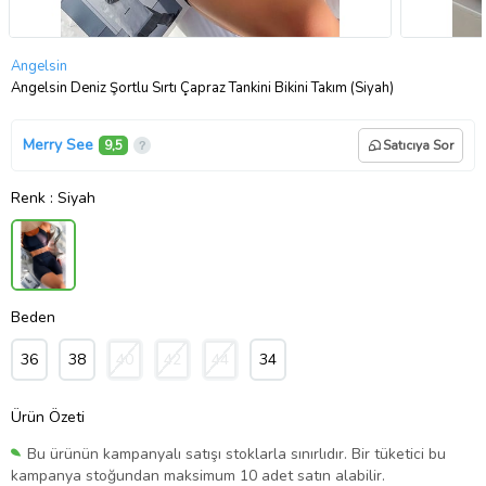
Angelsin
Angelsin Deniz Şortlu Sırtı Çapraz Tankini Bikini Takım (Siyah)
Merry See
9,5
Satıcıya Sor
Renk
: Siyah
Beden
36
38
40
42
44
34
Ürün Özeti
Bu ürünün kampanyalı satışı stoklarla sınırlıdır. Bir tüketici bu
kampanya stoğundan maksimum 10 adet satın alabilir.