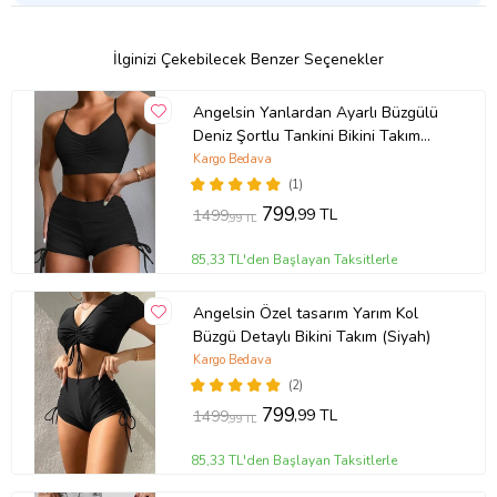
İlginizi Çekebilecek Benzer Seçenekler
Angelsin Yanlardan Ayarlı Büzgülü
Deniz Şortlu Tankini Bikini Takım
(Siyah)
Kargo Bedava
(1)
799
,99 TL
1499
,99 TL
85,33 TL'den Başlayan Taksitlerle
Angelsin Özel tasarım Yarım Kol
Büzgü Detaylı Bikini Takım (Siyah)
Kargo Bedava
(2)
799
,99 TL
1499
,99 TL
85,33 TL'den Başlayan Taksitlerle