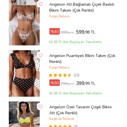
Angelsin Alt Bağlamalı Çiçek Baskılı
Bikini Takımı (Çok Renkli)
Kargo Bedava
%40
599
,98 TL
999
,99 TL
63,99 TL'den Başlayan Taksitlerle
Angelsin Puantiyeli Bikini Takım (Çok
Renkli)
Kargo Bedava
(22)
%50
399
,99 TL
799
,99 TL
42,66 TL'den Başlayan Taksitlerle
Angelsin Özel Tasarım Çizgili Bikini
Alt (Çok Renkli)
Kargo ile Teslimat
(3)