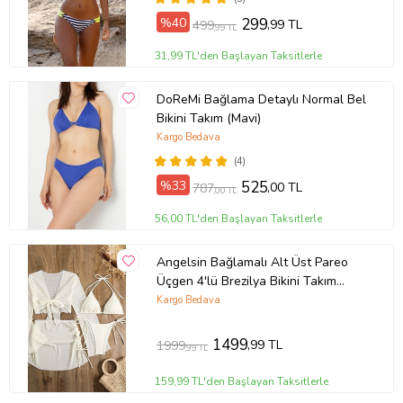
%40
299
,99 TL
499
,99 TL
31,99 TL'den Başlayan Taksitlerle
DoReMi Bağlama Detaylı Normal Bel
Bikini Takım (Mavi)
Kargo Bedava
(4)
%33
525
,00 TL
787
,00 TL
56,00 TL'den Başlayan Taksitlerle
Angelsin Bağlamalı Alt Üst Pareo
Üçgen 4'lü Brezilya Bikini Takım
Set(Çıkartılabilir Kaplı)
Kargo Bedava
1499
,99 TL
1999
,99 TL
159,99 TL'den Başlayan Taksitlerle