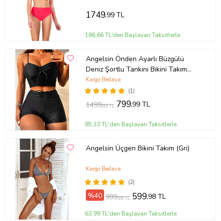
1749
,99 TL
186,66 TL'den Başlayan Taksitlerle
Angelsin Önden Ayarlı Büzgülü
Deniz Şortlu Tankini Bikini Takım
(Siyah)
Kargo Bedava
(1)
799
,99 TL
1499
,99 TL
85,33 TL'den Başlayan Taksitlerle
Angelsin Üçgen Bikini Takım (Gri)
Kargo Bedava
(2)
%40
599
,98 TL
999
,99 TL
63,99 TL'den Başlayan Taksitlerle