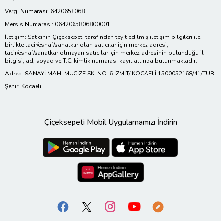
Vergi Numarası: 6420658068
Mersis Numarası: 0642065806800001
İletişim: Satıcının Çiçeksepeti tarafından teyit edilmiş iletişim bilgileri ile
birlikte tacir/esnaf/sanatkar olan satıcılar için merkez adresi;
tacir/esnaf/sanatkar olmayan satıcılar için merkez adresinin bulunduğu il
bilgisi, ad, soyad ve T.C. kimlik numarası kayıt altında bulunmaktadır.
Adres: SANAYİ MAH. MUCİZE SK. NO: 6 İZMİT/ KOCAELİ 1500052168/41/TUR
Şehir: Kocaeli
Çiçeksepeti Mobil Uygulamamızı İndirin