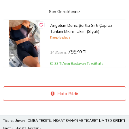
Son Gezdikleriniz
Angelsin Deniz Şortlu Sırtı Çapraz
Tankini Bikini Takım (Siyah)
Kargo Bedava
799
,99 TL
1499
,99 TL
85,33 TL'den Başlayan Taksitlerle
Hata Bildir
Ticaret Ünvanı: OMBA TEKSTİL İNŞAAT SANAYİ VE TİCARET LİMİTED ŞİRKETİ
Kayıtlı E-Posta Adresi: -