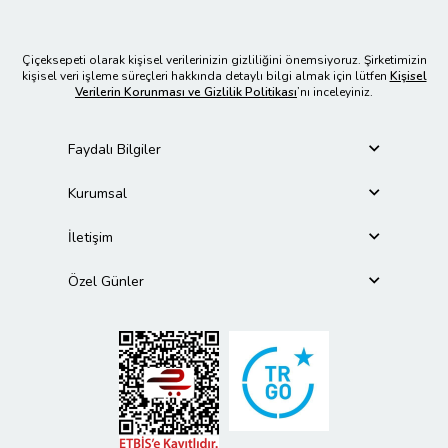
Çiçeksepeti olarak kişisel verilerinizin gizliliğini önemsiyoruz. Şirketimizin
kişisel veri işleme süreçleri hakkında detaylı bilgi almak için lütfen
Kişisel
Verilerin Korunması ve Gizlilik Politikası
’nı inceleyiniz.
Faydalı Bilgiler
Kurumsal
İletişim
Özel Günler