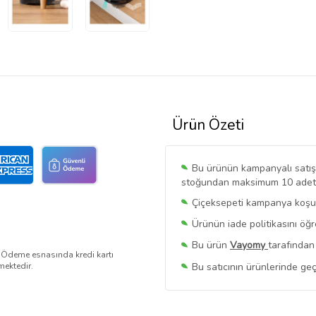
Ürün Özeti
Bu ürünün kampanyalı satışı 
stoğundan maksimum 10 adet sa
Çiçeksepeti kampanya koşull
Ürünün iade politikasını öğ
Bu ürün
Vayomy
tarafından
. Ödeme esnasında kredi kartı
Bu satıcının ürünlerinde geç
mektedir.
Bu Satıcının
Tüm Ürünlerini
Ürün sayfasında gördüğünüz f