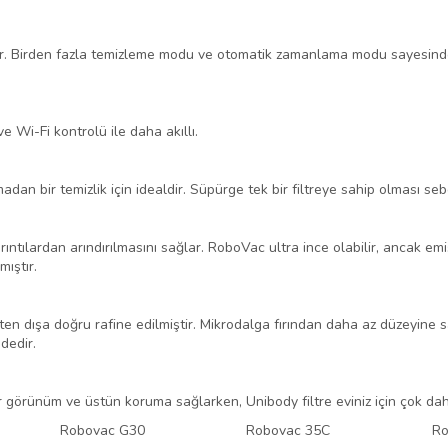
ler. Birden fazla temizleme modu ve otomatik zamanlama modu sayesinde
 Wi-Fi kontrolü ile daha akıllı.
an bir temizlik için idealdir. Süpürge tek bir filtreye sahip olması seb
ırıntılardan arındırılmasını sağlar. RoboVac ultra ince olabilir, ancak emi
ıştır.
ten dışa doğru rafine edilmiştir. Mikrodalga fırından daha az düzeyine 
dedir.
 görünüm ve üstün koruma sağlarken, Unibody filtre eviniz için çok daha 
Robovac G30
Robovac 35C
Ro