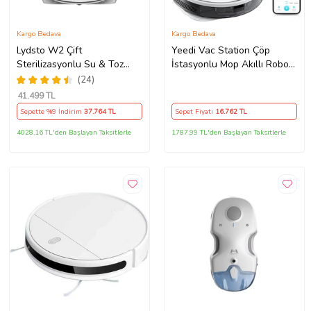
Kargo Bedava
Kargo Bedava
Lydsto W2 Çift
Yeedi Vac Station Çöp
Sterilizasyonlu Su & Toz
İstasyonlu Mop Akıllı Robot
Toplama Üniteli Robot
Süpürge Teşhir
(24)
Süpürge - ( Lydsto Türkiye
41.499
TL
Garantili )
Sepette %9 İndirim
37.764
TL
Sepet Fiyatı
16.762
TL
4028,16 TL'den Başlayan Taksitlerle
1787,99 TL'den Başlayan Taksitlerle