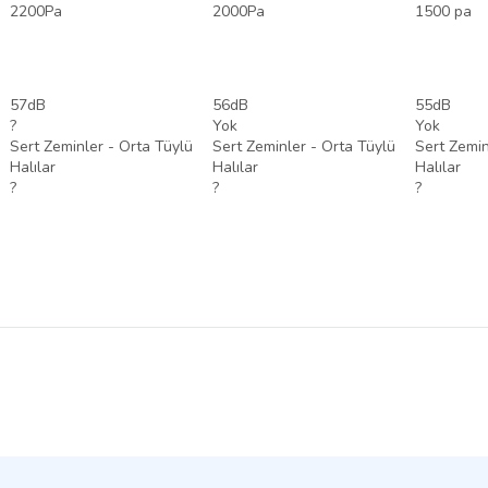
2200Pa
2000Pa
1500 pa
57dB
56dB
55dB
?
Yok
Yok
Sert Zeminler - Orta Tüylü
Sert Zeminler - Orta Tüylü
Sert Zemin
Halılar
Halılar
Halılar
?
?
?