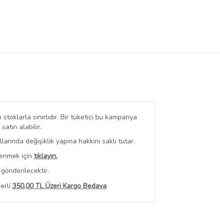
stoklarla sınırlıdır. Bir tüketici bu kampanya
tın alabilir.
arında değişiklik yapma hakkını saklı tutar.
renmek için
tıklayın.
 gönderilecektir.
erli
350,00 TL Üzeri Kargo Bedava
 Görüntüle
iyat bilgileri, satıcı tarafından