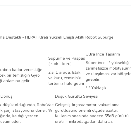
belirlenmektedir.
 Destekli - HEPA Filtreli Yüksek Emişli Akıllı Robot Süpürge
Ultra İnce Tasarım
Süpürme ve Paspas
Süper ince ”* yüksekliği 
(ıslak - kuru)
zahmetsizce mobilyaların
atına kadar verimliliğe
2'si 1 arada. Islak
ve ulaşılması zor bölgel
ek bir temizliğin Gyro
ve kuru, zemininizi
girebilir.
i anlamına gelir.
tertemiz hale getirir.
* " Yaklaşık
i Dönüş
Düşük Gürültü Seviyesi
çok düşük olduğunda, RoboVac
Gelişmiş fırçasız motor, vakumlama
ak şarj istasyonuna döner. %
gürültüsünü önemli ölçüde azaltır.
ığında, kaldığı yerden
Kullanım sırasında sadece 55dB gürültü
devam eder.
üretir - mikrodalgadan daha az.