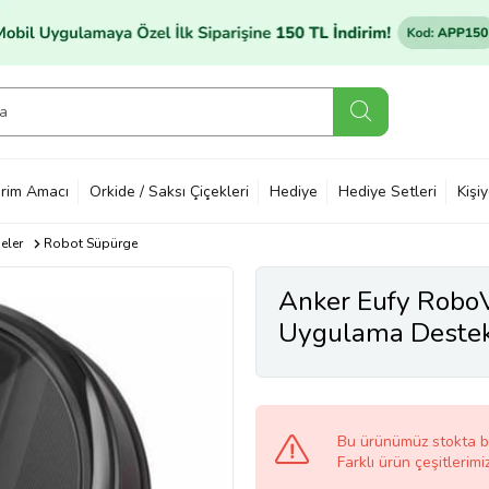
rim Amacı
Orkide / Saksı Çiçekleri
Hediye
Hediye Setleri
Kişi
eler
Robot Süpürge
Anker Eufy RoboV
Uygulama Destekl
Bu ürünümüz stokta 
Farklı ürün çeşitlerimi