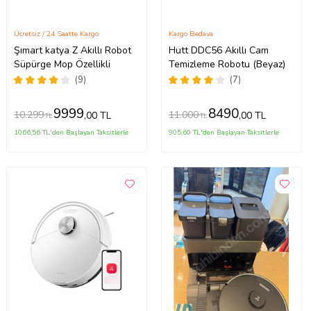
Ücretsiz / 24 Saatte Kargo
Kargo Bedava
Şımart katya Z Akıllı Robot
Hutt DDC56 Akıllı Cam
Süpürge Mop Özellikli
Temizleme Robotu (Beyaz)
(9)
(7)
9999
8490
10.299
11.000
,00 TL
,00 TL
TL
TL
1066,56 TL'den Başlayan Taksitlerle
905,60 TL'den Başlayan Taksitlerle