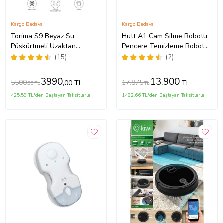
Kargo Bedava
Kargo Bedava
Torima S9 Beyaz Su
Hutt A1 Cam Silme Robotu
Püskürtmeli Uzaktan
Pencere Temizleme Robotu
Kumandalı Cam Pencere
(Beyaz)
(15)
(2)
Temizleme Robotu
3990
13.900
5500
17.875
,00 TL
TL
,00 TL
TL
425,59 TL'den Başlayan Taksitlerle
1482,66 TL'den Başlayan Taksitlerle