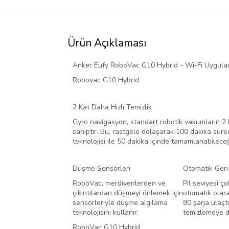
Ürün Açıklaması
Anker Eufy RoboVac G10 Hybrid - Wi-Fi Uygulama
Robovac G10 Hybrid
2 Kat Daha Hızlı Temizlik
Gyro navigasyon, standart robotik vakumların 2 k
sahiptir. Bu, rastgele dolaşarak 100 dakika sürec
teknolojisi ile 50 dakika içinde tamamlanabileceğ
Düşme Sensörleri
Otomatik Ger
RoboVac, merdivenlerden ve
Pil seviyesi 
çıkıntılardan düşmeyi önlemek için
otomatik olar
sensörleriyle düşme algılama
80 şarja ulaşt
teknolojisini kullanır.
temizlemeye 
RoboVac G10 Hybrid