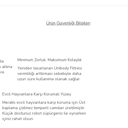
Ürün Güvenliği Bilgileri
Minimum Zorluk, Maksimum Kolaylık
ile
 altına
Yeniden tasarlanan Unibody Filtresi
ere
verimliliği arttırması sebebiyle daha
uzun süre kullanıma olanak sağlar.
Evcil Hayvanlara Karşı Korumalı Yüzey
Meraklı evcil hayvanlara karşı koruma için Üst
kaplama çizilmez temperli camdan üretilmiştir.
Küçük dostunuz robot süpürgeniz ile oynarken
içiniz rahat olsun.