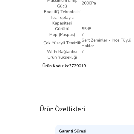
Maksimum Emiş
2000Pa
Gücü
BoostIQ Teknolojisi
Toz Toplayıcı
Kapasitesi
Gürültü
55dB
Mop (Paspas)
?
Sert Zeminler - İnce Tüylü
Çok Yüzeyli Temizlik
Halılar
Wi-Fi Bağlantısı
?
Ürün Yüksekliği
Ürün Kodu:
kc3729019
Ürün Özellikleri
Garanti Süresi