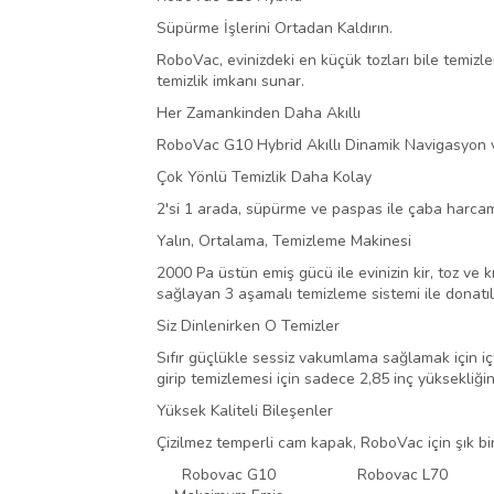
Süpürme İşlerini Ortadan Kaldırın.
RoboVac, evinizdeki en küçük tozları bile temiz
temizlik imkanı sunar.
Her Zamankinden Daha Akıllı
RoboVac G10 Hybrid Akıllı Dinamik Navigasyon ve
Çok Yönlü Temizlik Daha Kolay
2'si 1 arada, süpürme ve paspas ile çaba harcamad
Yalın, Ortalama, Temizleme Makinesi
2000 Pa üstün emiş gücü ile evinizin kir, toz ve k
sağlayan 3 aşamalı temizleme sistemi ile donatılm
Siz Dinlenirken O Temizler
Sıfır güçlükle sessiz vakumlama sağlamak için iç
girip temizlemesi için sadece 2,85 inç yüksekliğin
Yüksek Kaliteli Bileşenler
Çizilmez temperli cam kapak, RoboVac için şık bir
Robovac G10
Robovac L70