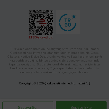
Türkiye’nin önde gelen online alışveriş sitesi ve mobil uygulaması
Çiçeksepeti’nde, ihtiyacınız olan tüm ürünleri bulabilirsiniz. Çiçek,
Çikolata, Hediye, Kişiye Özel Ürünler ve Hediye Setleri gibi birçok farklı
kategoride aradığınız binlerce ürünü sizlere sunuyor ve zamanında
kapınıza getiriyoruz! Siz de ister sevdiklerinizi mutlu etmek için, ister
kendiniz için sipariş verebilir; Çiçeksepeti Extra’nın fırsatlarla dolu
dünyasıyla tanışarak mutlu bir gün geçirebilirsiniz.
Copyright © 2026 Çiçeksepeti İnternet Hizmetleri A.Ş
Satıcıya Sor
Sepete Ekle