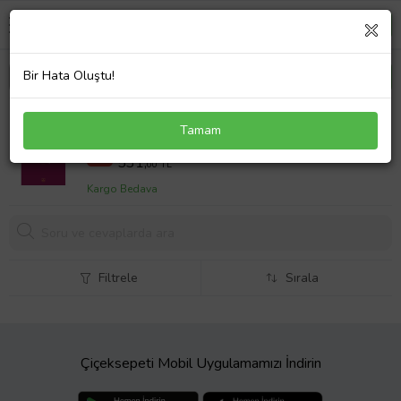
Bir Hata Oluştu!
Anlatış
Tamam
645 TL
%18
531,
00 TL
Kargo Bedava
Filtrele
Sırala
Çiçeksepeti Mobil Uygulamamızı İndirin