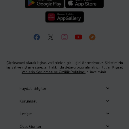
Çiçeksepeti olarak kişisel verilerinizin gizliliğini önemsiyoruz. Şirketimizin
kişisel veri işleme süreçleri hakkında detaylı bilgi almak için lütfen
Kişisel
Verilerin Korunması ve Gizlilik Politikası
’nı inceleyiniz.
Faydalı Bilgiler
Kurumsal
İletişim
Özel Günler