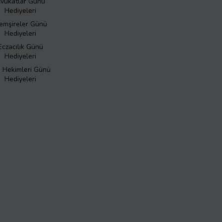
vukatlar Günü
Hediyeleri
emşireler Günü
Hediyeleri
Eczacılık Günü
Hediyeleri
ş Hekimleri Günü
Hediyeleri