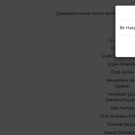
Çiçeksepeti olarak kişisel verilerinizin giz
Bir Hat
Faydalı Bilgil
Çiçek Bakımı
Çiçek Eşliğinde N
Çiçek Anlamla
Özel Günler
Mevsimlere Gö
Çiçekler
Yenilebilir Çiç
Saklama Koşull
Site Haritası
Ürün Sıralama Krit
Teslimat İpuçla
Sipariş Güncell