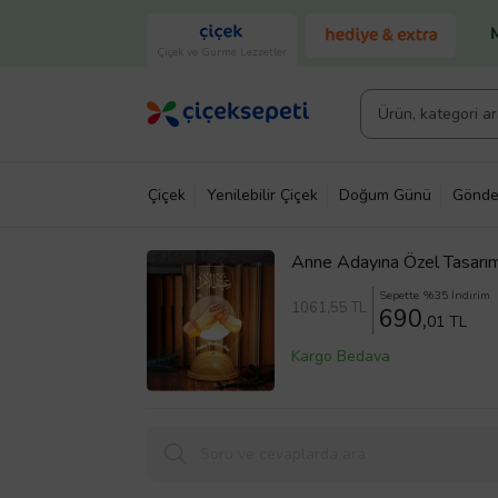
Çiçek ve Gurme Lezzetler
Çiçek
Yenilebilir Çiçek
Doğum Günü
Gönde
Anne Adayına Özel Tasarım
Anne Çocuk Eli Tasarımlı 
Sepette %35 İndirim
1061
,55 TL
690,
01 TL
Kargo Bedava