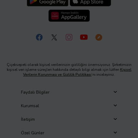
Çiçeksepeti olarak kişisel verilerinizin gizliliğini önemsiyoruz. Şirketimizin
kişisel veri işleme süreçleri hakkında detaylı bilgi almak için lütfen
Kişisel
Verilerin Korunması ve Gizlilik Politikası
’nı inceleyiniz.
Faydalı Bilgiler
Kurumsal
İletişim
Özel Günler