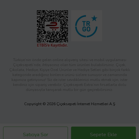
Türkiye’nin önde gelen online alışveriş sitesi ve mobil uygulaması
Çiçeksepeti’nde, ihtiyacınız olan tüm ürünleri bulabilirsiniz. Çiçek,
Çikolata, Hediye, Kişiye Özel Ürünler ve Hediye Setleri gibi birçok farklı
kategoride aradığınız binlerce ürünü sizlere sunuyor ve zamanında
kapınıza getiriyoruz! Siz de ister sevdiklerinizi mutlu etmek için, ister
kendiniz için sipariş verebilir; Çiçeksepeti Extra’nın fırsatlarla dolu
dünyasıyla tanışarak mutlu bir gün geçirebilirsiniz.
Copyright © 2026 Çiçeksepeti İnternet Hizmetleri A.Ş
Satıcıya Sor
Sepete Ekle