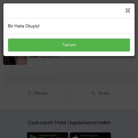
Bir Hata Oluştu!
Kutup Yıldızı Şekilli Kadın Küpe Çift Adet Gümüş
Tamam
Kaplama El Yapımı Küpe
424,98 TL
%60
169,
99 TL
Filtrele
Sırala
Çiçeksepeti Mobil Uygulamamızı İndirin