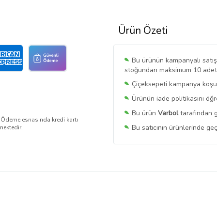
Ürün Özeti
Bu ürünün kampanyalı satışı 
stoğundan maksimum 10 adet sa
Çiçeksepeti kampanya koşull
Ürünün iade politikasını öğ
Bu ürün
Varbol
tarafından g
. Ödeme esnasında kredi kartı
Bu satıcının ürünlerinde geç
mektedir.
Bu Satıcının
Tüm Ürünlerini
Ürün sayfasında gördüğünüz f
belirlenmektedir.