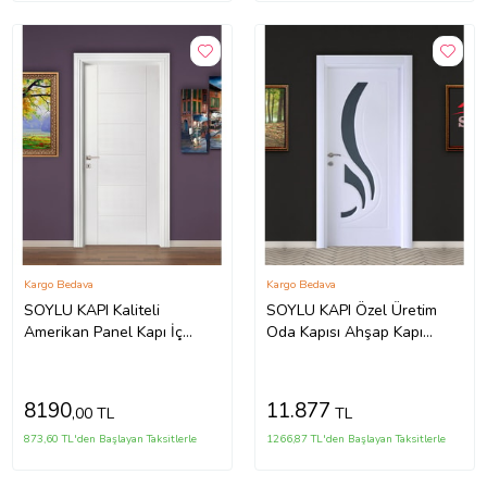
Kargo Bedava
Kargo Bedava
SOYLU KAPI Kaliteli
SOYLU KAPI Özel Üretim
Amerikan Panel Kapı İç
Oda Kapısı Ahşap Kapı
Mekan Kapısı
Soylu PVC MEMBRAN Kapı
8190
11.877
,00 TL
TL
873,60 TL'den Başlayan Taksitlerle
1266,87 TL'den Başlayan Taksitlerle