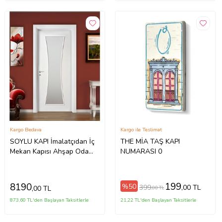
Kargo Bedava
Kargo ile Teslimat
SOYLU KAPI İmalatçıdan İç
THE MİA TAŞ KAPI
Mekan Kapısı Ahşap Oda
NUMARASI 0
Kapısı Soylu Amerikan Panel
Kapı
199
8190
%50
399
,00 TL
,00 TL
,00 TL
873,60 TL'den Başlayan Taksitlerle
21,22 TL'den Başlayan Taksitlerle