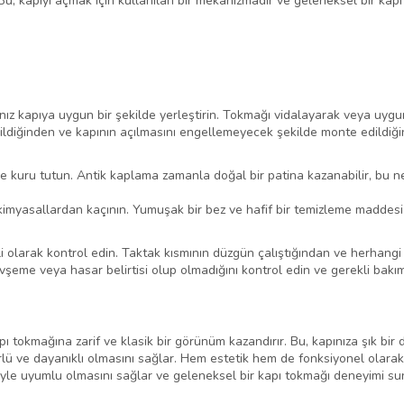
Bu, kapıyı açmak için kullanılan bir mekanizmadır ve geleneksel bir kap
z kapıya uygun bir şekilde yerleştirin. Tokmağı vidalayarak veya uygun
ildiğinden ve kapının açılmasını engellemeyecek şekilde monte edildiğ
e kuru tutun. Antik kaplama zamanla doğal bir patina kazanabilir, bu n
kimyasallardan kaçının. Yumuşak bir bez ve hafif bir temizleme maddesi k
olarak kontrol edin. Taktak kısmının düzgün çalıştığından ve herhangi
eme veya hasar belirtisi olup olmadığını kontrol edin ve gerekli bakım 
ı tokmağına zarif ve klasik bir görünüm kazandırır. Bu, kapınıza şık bir 
 ve dayanıklı olmasını sağlar. Hem estetik hem de fonksiyonel olarak 
riyle uyumlu olmasını sağlar ve geleneksel bir kapı tokmağı deneyimi su