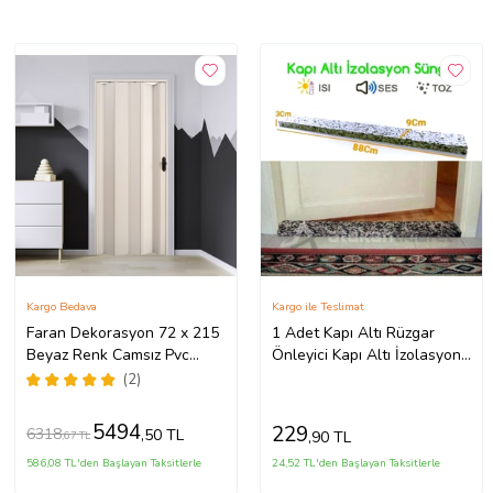
Kargo Bedava
Kargo ile Teslimat
Faran Dekorasyon 72 x 215
1 Adet Kapı Altı Rüzgar
Beyaz Renk Camsız Pvc
Önleyici Kapı Altı İzolasyon
Akordiyon Katlanır Kapı -
Süngeri Kapı Altı Eşik
(2)
FRNAKMODEL-03
Süngeri Rüzgar Önleyici
5494
229
6318
,50 TL
,90 TL
,67 TL
586,08 TL'den Başlayan Taksitlerle
24,52 TL'den Başlayan Taksitlerle