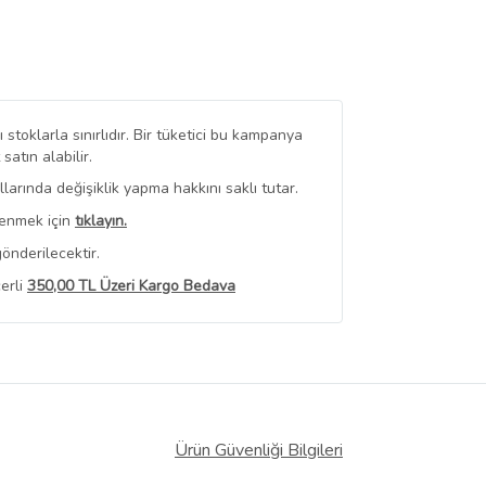
stoklarla sınırlıdır. Bir tüketici bu kampanya
tın alabilir.
arında değişiklik yapma hakkını saklı tutar.
renmek için
tıklayın.
önderilecektir.
erli
350,00 TL Üzeri Kargo Bedava
 Görüntüle
iyat bilgileri, satıcı tarafından
Ürün Güvenliği Bilgileri