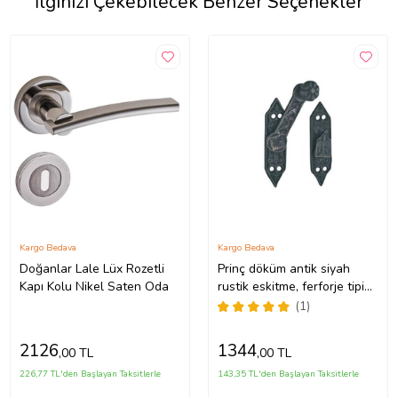
İlginizi Çekebilecek Benzer Seçenekler
Kargo Bedava
Kargo Bedava
Doğanlar Lale Lüx Rozetli
Prinç döküm antik siyah
Kapı Kolu Nikel Saten Oda
rustik eskitme, ferforje tipi
osmanlı tarzı kapı için
(1)
emniyet mandalı mandal kilit
HFT03014
2126
1344
,00 TL
,00 TL
226,77 TL'den Başlayan Taksitlerle
143,35 TL'den Başlayan Taksitlerle