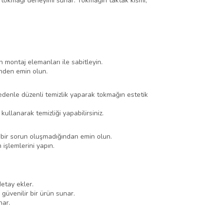
ı tokmağı deneyimi sunar. Tokmağın taktak kısmı,
 montaj elemanları ile sabitleyin.
inden emin olun.
edenle düzenli temizlik yaparak tokmağın estetik
ullanarak temizliği yapabilirsiniz.
 bir sorun oluşmadığından emin olun.
işlemlerini yapın.
detay ekler.
güvenilir bir ürün sunar.
nar.