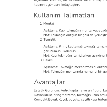
Açıklama:
Tokmak, taktak olarak tasarlanmıştır. 
kapının açılmasını kolaylaştırır.
Kullanım Talimatları
Montaj:
Açıklama:
Kapı tokmağını montaj yapacağını
Not:
Tokmağın düzgün bir şekilde yerleştir
Temizlik:
Açıklama:
Pirinç kaplamalı tokmağı temiz v
görünümünü koruyun.
Not:
Kapı tokmağını temizlerken aşındırıcı 
Bakım:
Açıklama:
Tokmağın mekanizmasını düzenli 
Not:
Tokmağın montajında herhangi bir gevş
Avantajlar
Estetik Görünüm:
Antik kaplama ve arı figürü, kap
Dayanıklılık:
Pirinç malzeme, tokmağın uzun ömürlü
Kompakt Boyut:
Küçük boyutu, çeşitli kapı türle