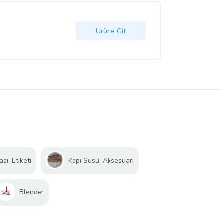
Ürüne Git
ı, Etiketi
Kapı Süsü, Aksesuarı
Blender