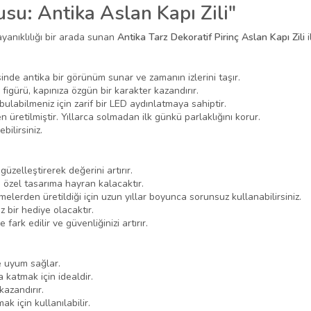
su: Antika Aslan Kapı Zili"
dayanıklılığı bir arada sunan
Antika Tarz Dekoratif Pirinç Aslan Kapı Zili
i
nde antika bir görünüm sunar ve zamanın izlerini taşır.
figürü, kapınıza özgün bir karakter kazandırır.
bulabilmeniz için zarif bir LED aydınlatmaya sahiptir.
retilmiştir. Yıllarca solmadan ilk günkü parlaklığını korur.
bilirsiniz.
üzelleştirerek değerini artırır.
 özel tasarıma hayran kalacaktır.
elerden üretildiği için uzun yıllar boyunca sorunsuz kullanabilirsiniz.
 bir hediye olacaktır.
rk edilir ve güvenliğinizi artırır.
e uyum sağlar.
 katmak için idealdir.
kazandırır.
k için kullanılabilir.