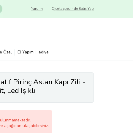
Yardım
Çiçeksepeti'nde Satış Yap
ye Özel
El Yapımı Hediye
tif Pirinç Aslan Kapı Zili -
 Led Işıklı
bulunmamaktadır.
ze aşağıdan ulaşabilirsiniz.