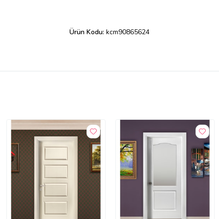
Ürün Kodu:
kcm90865624