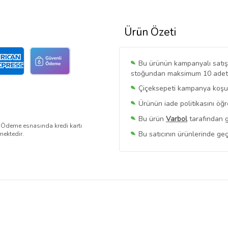
Ürün Özeti
Bu ürünün kampanyalı satışı 
stoğundan maksimum 10 adet sa
Çiçeksepeti kampanya koşull
Ürünün iade politikasını öğ
Bu ürün
Varbol
tarafından g
. Ödeme esnasında kredi kartı
Bu satıcının ürünlerinde geç
mektedir.
Bu Satıcının
Tüm Ürünlerini
Ürün sayfasında gördüğünüz f
belirlenmektedir.