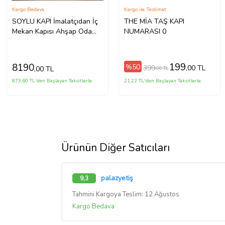
Kargo Bedava
Kargo ile Teslimat
SOYLU KAPI İmalatçıdan İç
THE MİA TAŞ KAPI
Mekan Kapısı Ahşap Oda
NUMARASI 0
Kapısı Soylu Amerikan Panel
Kapı
199
8190
%50
399
,00 TL
,00 TL
,00 TL
873,60 TL'den Başlayan Taksitlerle
21,22 TL'den Başlayan Taksitlerle
Ürünün Diğer Satıcıları
palazyetiş
9,3
Tahmini Kargoya Teslim: 12 Ağustos
Kargo Bedava