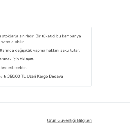
stoklarla sınırlıdır. Bir tüketici bu kampanya
tın alabilir.
arında değişiklik yapma hakkını saklı tutar.
renmek için
tıklayın.
önderilecektir.
erli
350,00 TL Üzeri Kargo Bedava
 Görüntüle
iyat bilgileri, satıcı tarafından
Ürün Güvenliği Bilgileri