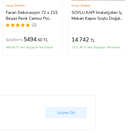
Kargo Bedava
Kargo Bedava
Faran Dekorasyon 72 x 215
SOYLU KAPI İmalatçıdan İç
Beyaz Renk Camsız Pvc
Mekan Kapısı Soylu Doğal
Akordiyon Katlanır Kapı -
Ahşap Doğrama Kapı
(2)
FRNAKMODEL-03
5494
14.742
6318
,50 TL
TL
,67 TL
586,08 TL'den Başlayan Taksitlerle
1572,48 TL'den Başlayan Taksitlerle
Ürüne Git