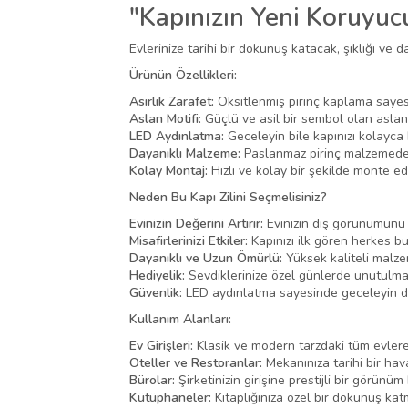
"Kapınızın Yeni Koruyucu
Evlerinize tarihi bir dokunuş katacak, şıklığı ve 
Ürünün Özellikleri:
Asırlık Zarafet:
Oksitlenmiş pirinç kaplama sayesi
Aslan Motifi:
Güçlü ve asil bir sembol olan aslan 
LED Aydınlatma:
Geceleyin bile kapınızı kolayca 
Dayanıklı Malzeme:
Paslanmaz pirinç malzemeden ü
Kolay Montaj:
Hızlı ve kolay bir şekilde monte ede
Neden Bu Kapı Zilini Seçmelisiniz?
Evinizin Değerini Artırır:
Evinizin dış görünümünü g
Misafirlerinizi Etkiler:
Kapınızı ilk gören herkes bu
Dayanıklı ve Uzun Ömürlü:
Yüksek kaliteli malzem
Hediyelik:
Sevdiklerinize özel günlerde unutulmaz
Güvenlik:
LED aydınlatma sayesinde geceleyin de fa
Kullanım Alanları:
Ev Girişleri:
Klasik ve modern tarzdaki tüm evler
Oteller ve Restoranlar:
Mekanınıza tarihi bir hava
Bürolar:
Şirketinizin girişine prestijli bir görünüm 
Kütüphaneler:
Kitaplığınıza özel bir dokunuş katma