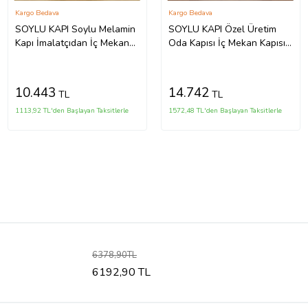
Kargo Bedava
Kargo Bedava
SOYLU KAPI Soylu Melamin
SOYLU KAPI Özel Üretim
Kapı İmalatçıdan İç Mekan
Oda Kapısı İç Mekan Kapısı
Kapısı Ahşap Oda Kapısı
Soylu Natürel Ahşap Kapı
10.443
14.742
TL
TL
1113,92 TL'den Başlayan Taksitlerle
1572,48 TL'den Başlayan Taksitlerle
6378,90TL
6192,90 TL