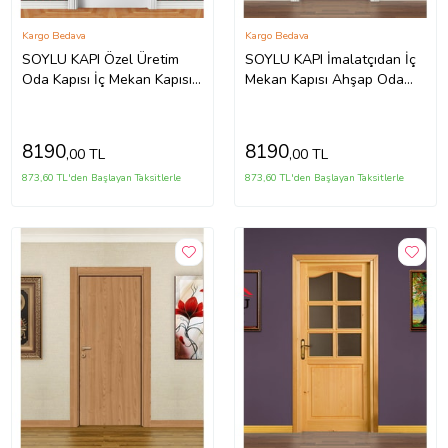
Kargo Bedava
Kargo Bedava
SOYLU KAPI Özel Üretim
SOYLU KAPI İmalatçıdan İç
Oda Kapısı İç Mekan Kapısı
Mekan Kapısı Ahşap Oda
Soylu Amerikan Panel Kapı
Kapısı Soylu Amerikan Kapı
8190
8190
,00 TL
,00 TL
873,60 TL'den Başlayan Taksitlerle
873,60 TL'den Başlayan Taksitlerle