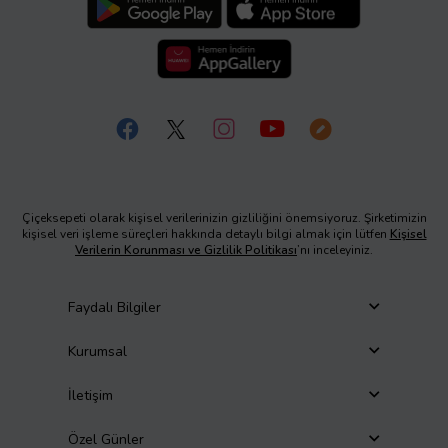
Çiçeksepeti olarak kişisel verilerinizin gizliliğini önemsiyoruz. Şirketimizin
kişisel veri işleme süreçleri hakkında detaylı bilgi almak için lütfen
Kişisel
Verilerin Korunması ve Gizlilik Politikası
’nı inceleyiniz.
Faydalı Bilgiler
Kurumsal
İletişim
Özel Günler