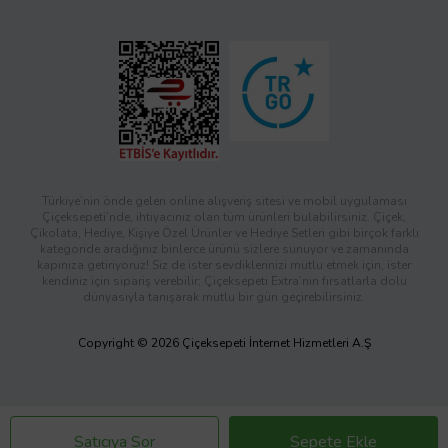
Türkiye’nin önde gelen online alışveriş sitesi ve mobil uygulaması
Çiçeksepeti’nde, ihtiyacınız olan tüm ürünleri bulabilirsiniz. Çiçek,
Çikolata, Hediye, Kişiye Özel Ürünler ve Hediye Setleri gibi birçok farklı
kategoride aradığınız binlerce ürünü sizlere sunuyor ve zamanında
kapınıza getiriyoruz! Siz de ister sevdiklerinizi mutlu etmek için, ister
kendiniz için sipariş verebilir; Çiçeksepeti Extra’nın fırsatlarla dolu
dünyasıyla tanışarak mutlu bir gün geçirebilirsiniz.
Copyright © 2026 Çiçeksepeti İnternet Hizmetleri A.Ş
Satıcıya Sor
Sepete Ekle