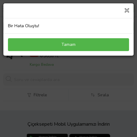
Bir Hata Oluştu!
Antrasit Gri Katlanır Kamp Masası 50x40x38 cm
Tamam
Dikdörtgen Plastik Sehpa
750,00 TL
%13
650,
00 TL
Kargo Bedava
Filtrele
Sırala
Çiçeksepeti Mobil Uygulamamızı İndirin