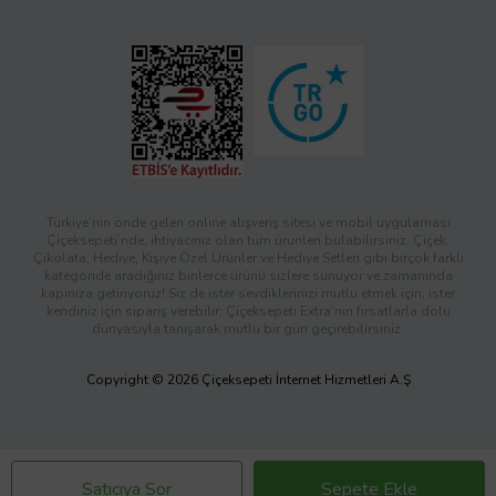
Türkiye’nin önde gelen online alışveriş sitesi ve mobil uygulaması
Çiçeksepeti’nde, ihtiyacınız olan tüm ürünleri bulabilirsiniz. Çiçek,
Çikolata, Hediye, Kişiye Özel Ürünler ve Hediye Setleri gibi birçok farklı
kategoride aradığınız binlerce ürünü sizlere sunuyor ve zamanında
kapınıza getiriyoruz! Siz de ister sevdiklerinizi mutlu etmek için, ister
kendiniz için sipariş verebilir; Çiçeksepeti Extra’nın fırsatlarla dolu
dünyasıyla tanışarak mutlu bir gün geçirebilirsiniz.
Copyright © 2026 Çiçeksepeti İnternet Hizmetleri A.Ş
Satıcıya Sor
Sepete Ekle