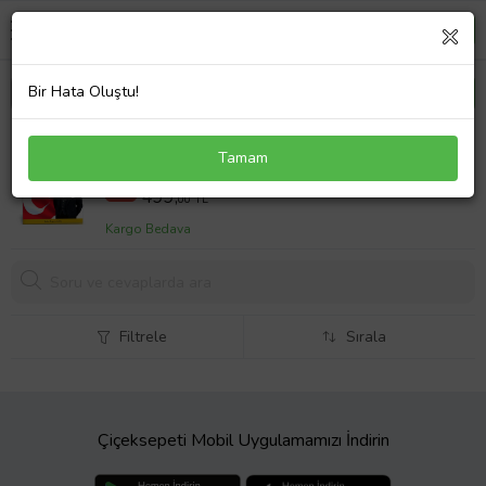
Bir Hata Oluştu!
AÖF İnkılap Tarihi 1-2 Ders NOTLARI
Tamam
599 TL
%17
499,
00 TL
Kargo Bedava
Filtrele
Sırala
Çiçeksepeti Mobil Uygulamamızı İndirin