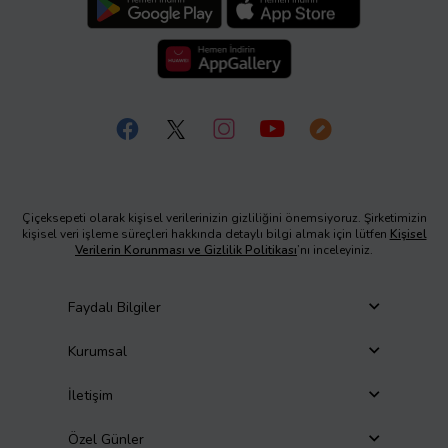
Çiçeksepeti olarak kişisel verilerinizin gizliliğini önemsiyoruz. Şirketimizin
kişisel veri işleme süreçleri hakkında detaylı bilgi almak için lütfen
Kişisel
Verilerin Korunması ve Gizlilik Politikası
’nı inceleyiniz.
Faydalı Bilgiler
Kurumsal
İletişim
Özel Günler