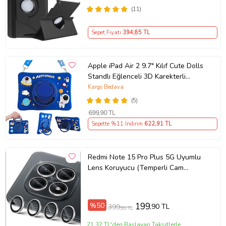
(11)
Sepet Fiyatı
394
,85 TL
Apple iPad Air 2 9.7" Kılıf Cute Dolls
Standlı Eğlenceli 3D Karekterli
Çocuk Kıl (Gök Mavisi)
Kargo Bedava
(5)
699
,90 TL
Sepette %11 İndirim
622
,91 TL
Redmi Note 15 Pro Plus 5G Uyumlu
Lens Koruyucu (Temperli Cam
Kamera Koruyucu)
%50
199
,90 TL
399
,90 TL
21,32 TL'den Başlayan Taksitlerle