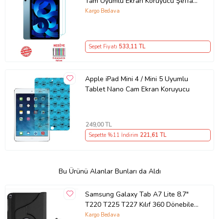
Tam Uyumlu Ekran Koruyucu Şeffaf
Cam Nano HD Esnek Kırılmaz
Kargo Bedava
Sepet Fiyatı
533
,11 TL
Apple iPad Mini 4 / Mini 5 Uyumlu
Tablet Nano Cam Ekran Koruyucu
249
,00 TL
Sepette %11 İndirim
221
,61 TL
Bu Ürünü Alanlar Bunları da Aldı
Samsung Galaxy Tab A7 Lite 8.7"
T220 T225 T227 Kılıf 360 Dönebilen
Standlı Case (Siyah)
Kargo Bedava