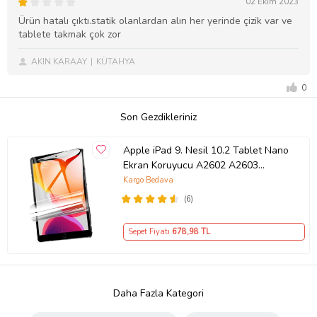
02 Ekim 2023
Ürün hatalı çıktı.statik olanlardan alın her yerinde çizik var ve
tablete takmak çok zor
AKIN KARAAY
KÜTAHYA
0
Son Gezdikleriniz
Apple iPad 9. Nesil 10.2 Tablet Nano
Ekran Koruyucu A2602 A2603
A2604 A2605
Kargo Bedava
(6)
Sepet Fiyatı
678
,98 TL
Daha Fazla Kategori