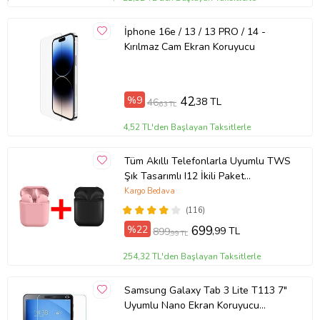
İphone 16e / 13 / 13 PRO / 14 -
Kırılmaz Cam Ekran Koruyucu
%9
42
,38 TL
46
,63 TL
4,52 TL'den Başlayan Taksitlerle
Tüm Akıllı Telefonlarla Uyumlu TWS
Şık Tasarımlı I12 İkili Paket
Bluetooth Kulaklık (Siyah-Pembe)
Kargo Bedava
(116)
%22
699
,99 TL
899
,99 TL
254,32 TL'den Başlayan Taksitlerle
Samsung Galaxy Tab 3 Lite T113 7"
Uyumlu Nano Ekran Koruyucu