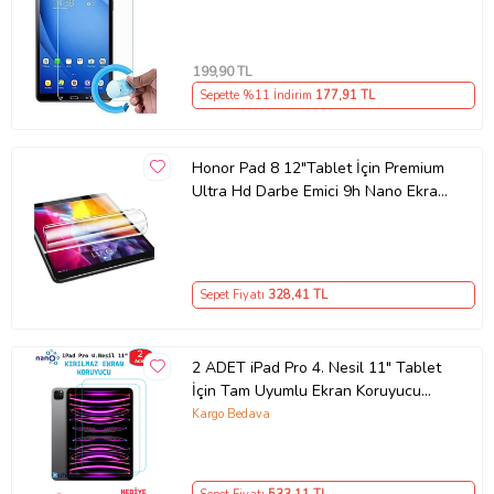
(Şeffaf)
199
,90 TL
Sepette %11 İndirim
177
,91 TL
Honor Pad 8 12"Tablet İçin Premium
Ultra Hd Darbe Emici 9h Nano Ekran
Koruyucu
Sepet Fiyatı
328
,41 TL
2 ADET iPad Pro 4. Nesil 11" Tablet
İçin Tam Uyumlu Ekran Koruyucu
Şeffaf Cam Nano HD Esnek Kırılmaz
Kargo Bedava