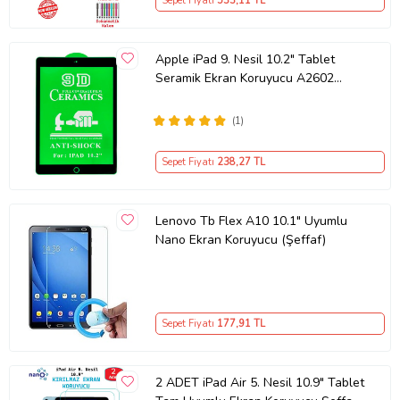
Sepet Fiyatı
533
,11 TL
Apple iPad 9. Nesil 10.2" Tablet
Seramik Ekran Koruyucu A2602
A2603 A2605 A2604 (Siyah)
(1)
Sepet Fiyatı
238
,27 TL
Lenovo Tb Flex A10 10.1" Uyumlu
Nano Ekran Koruyucu (Şeffaf)
Sepet Fiyatı
177
,91 TL
2 ADET iPad Air 5. Nesil 10.9" Tablet