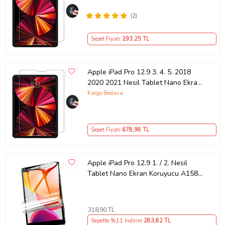
A2379 A2461 A
(2)
Sepet Fiyatı
293
,25 TL
Apple iPad Pro 12.9 3. 4. 5. 2018
2020 2021 Nesil Tablet Nano Ekran
Koruyucu A18
Kargo Bedava
Sepet Fiyatı
678
,98 TL
Apple iPad Pro 12.9 1. / 2. Nesil
Tablet Nano Ekran Koruyucu A1584
A1652 A1670 A
318
,90 TL
Sepette %11 İndirim
283
,82 TL