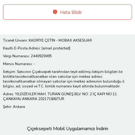
Hata Bildir
Ticaret Ünvanı: KADRİYE ÇETİN - MOBAX AKSESUAR
Kayıtlı E-Posta Adresi:
[email protected]
Vergi Numarası: 2440929495
Mersis Numarası: -
İletişim: Satıcının Çiçeksepeti tarafından teyit edilmiş iletişim bilgileri ile
birlikte tacir/esnaf/sanatkar olan satıcılar için merkez adresi;
tacir/esnaf/sanatkar olmayan satıcılar için merkez adresinin bulunduğu il
bilgisi, ad, soyad ve T.C. kimlik numarası kayıt altında bulunmaktadır.
Adres: YILDIZEVLER MAH. TURAN GÜNEŞ BLV. NO: 2 İÇ KAPI NO:11
ÇANKAYA/ ANKARA 2021718/6/TUR
Şehir: Ankara
Çiçeksepeti Mobil Uygulamamızı İndirin