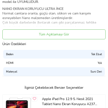
model ile UYUMLUDUR.
NANO EKRAN KORUYUCU ULTRA İNCE
Normal camlara oranla, güçlü olan, silikon ve cam karışımı
esneyebilen Nano malzemeden üretilmişlerdir.
Çok büyük darbelerde (kırılarak cam gibi parçalanmaz, tehlike
oluşturmaz) esner ve darbeyi emerek ekranınızı korur.
Sürekli Koruyucu Değiştirmenizi engeller.
Tüm Açıklamayı Gör
Temperli cama göre daha ince yapıdadır.
Dokunmatik Hassasiyetinizi Etkilemez.
Ürün Özellikleri
KENARLARI TAM OLARAK KAPATMAZ TELEFON / Tablet
MODELİNİZE GÖRE 1,5- 2 mm BOŞLUK BIRAKIR.
Bu durum cihazın ekranın eğimli olmasından kaynaklanmaktadır.
Beden
Tek Ebat
HDMI
Yok
Materyal
Suni Deri
Ürün Kodu:
kcm15127414
İlginizi Çekebilecek Benzer Seçenekler
Apple iPad Pro 12.9 5. Nesil 2021
Tablet Nano Ekran Koruyucu A2378