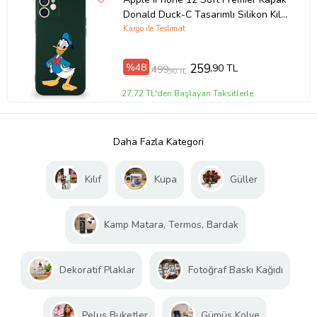
Donald Duck-C Tasarımlı Silikon Kılıf
- Yeşil (Şeffaf)
Kargo ile Teslimat
%48
259
,90 TL
499
,90 TL
27,72 TL'den Başlayan Taksitlerle
Daha Fazla Kategori
Kılıf
Kupa
Güller
Kamp Matara, Termos, Bardak
Dekoratif Plaklar
Fotoğraf Baskı Kağıdı
Peluş Buketler
Gümüş Kolye