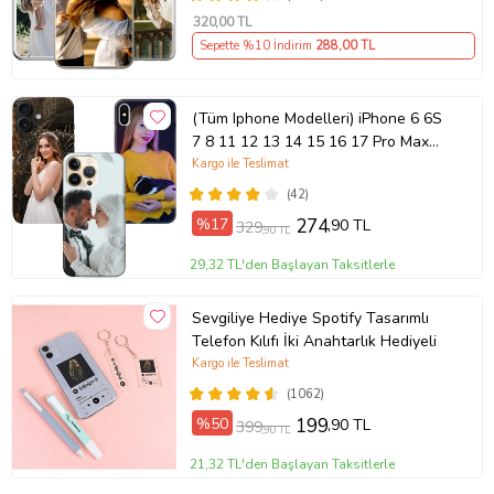
320
,00 TL
Sepette %10 İndirim
288
,00 TL
(Tüm Iphone Modelleri) iPhone 6 6S
7 8 11 12 13 14 15 16 17 Pro Max
Plus Mini Kişiye Özel Resimli
Kargo ile Teslimat
Fotoğraflı Kılıf
(42)
%17
274
,90 TL
329
,90 TL
29,32 TL'den Başlayan Taksitlerle
Sevgiliye Hediye Spotify Tasarımlı
Telefon Kılıfı İki Anahtarlık Hediyeli
Kargo ile Teslimat
(1062)
%50
199
,90 TL
399
,90 TL
21,32 TL'den Başlayan Taksitlerle