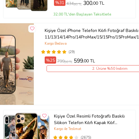
%31
300
,00 TL
434
,80 TL
Ürün Kodu:
kcm53892120
32,00 TL'den Başlayan Taksitlerle
Kişiye Özel iPhone Telefon Kılıfı Fotoğraf Baskılı
11/13/14/14Pro/14ProMax/15/15Pro/15ProMax/1
Kargo Bedava
(29)
%25
599
,00 TL
799
,00 TL
2. Ürüne %50 İndirim
Kişiye Özel Resimli Fotoğraflı Baskılı
Silikon Telefon Kılıfı Kapak Kılıf
(Telefon Modelleri Açıklamada)
Kargo ile Teslimat
(2675)