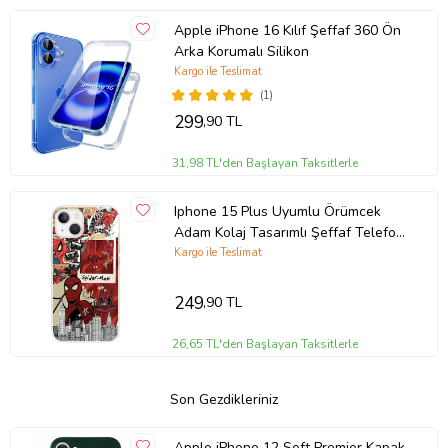
Apple iPhone 16 Kılıf Şeffaf 360 Ön
Arka Korumalı Silikon
Kargo ile Teslimat
(1)
299
,90 TL
31,98 TL'den Başlayan Taksitlerle
Iphone 15 Plus Uyumlu Örümcek
Adam Kolaj Tasarımlı Şeffaf Telefon
Kılıfı
Kargo ile Teslimat
249
,90 TL
26,65 TL'den Başlayan Taksitlerle
Son Gezdikleriniz
Apple iPhone 12 Soft Premier Kapak