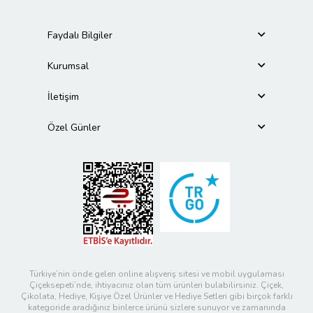
Faydalı Bilgiler
Kurumsal
İletişim
Özel Günler
Türkiye’nin önde gelen online alışveriş sitesi ve mobil uygulaması
Çiçeksepeti’nde, ihtiyacınız olan tüm ürünleri bulabilirsiniz. Çiçek,
Çikolata, Hediye, Kişiye Özel Ürünler ve Hediye Setleri gibi birçok farklı
kategoride aradığınız binlerce ürünü sizlere sunuyor ve zamanında