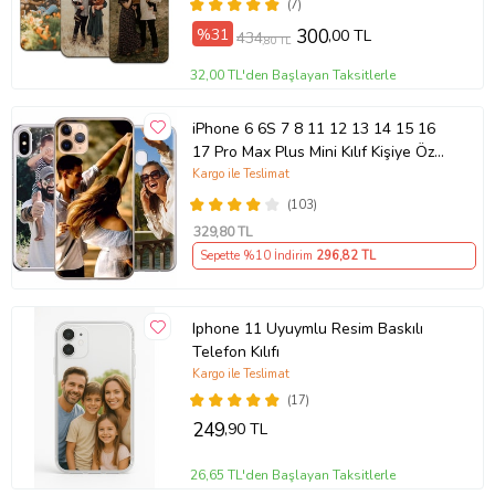
(7)
%31
300
,00 TL
434
,80 TL
32,00 TL'den Başlayan Taksitlerle
iPhone 6 6S 7 8 11 12 13 14 15 16
17 Pro Max Plus Mini Kılıf Kişiye Özel
Resimli Fotoğraflı Silikon
Kargo ile Teslimat
(103)
329
,80 TL
Sepette %10 İndirim
296
,82 TL
Iphone 11 Uyuymlu Resim Baskılı
Telefon Kılıfı
Kargo ile Teslimat
(17)
249
,90 TL
26,65 TL'den Başlayan Taksitlerle