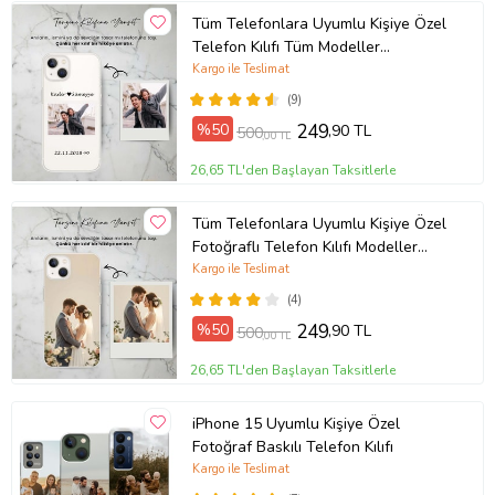
Tüm Telefonlara Uyumlu Kişiye Özel
Telefon Kılıfı Tüm Modeller
Açıklamada
Kargo ile Teslimat
(9)
%50
249
,90 TL
500
,00 TL
26,65 TL'den Başlayan Taksitlerle
Tüm Telefonlara Uyumlu Kişiye Özel
Fotoğraflı Telefon Kılıfı Modeller
Açıklamada
Kargo ile Teslimat
(4)
%50
249
,90 TL
500
,00 TL
26,65 TL'den Başlayan Taksitlerle
iPhone 15 Uyumlu Kişiye Özel
Fotoğraf Baskılı Telefon Kılıfı
Kargo ile Teslimat