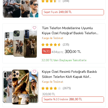
(394)
Açıklamada)
Sepet Fiyatı
249
,00 TL
Tüm Telefon Modellerine Uyumlu
Kişiye Özel Fotoğraf Baskılı Telefon
Kılıfı
Kargo ile Teslimat
(235)
%31
300
,00 TL
434
,80 TL
32,00 TL'den Başlayan Taksitlerle
Kişiye Özel Resimli Fotoğraflı Baskılı
Silikon Telefon Kılıfı Kapak Kılıf
(Telefon Modelleri Açıklamada)
Kargo ile Teslimat
(2675)
320
,00 TL
Sepette %10 İndirim
288
,00 TL