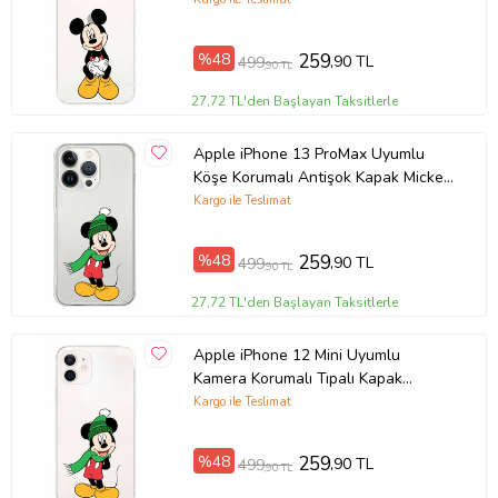
%48
259
,90 TL
499
,90 TL
27,72 TL'den Başlayan Taksitlerle
Apple iPhone 13 ProMax Uyumlu
Köşe Korumalı Antişok Kapak Mickey
Mouse Tasarımlı Şeffaf Kılıf
Kargo ile Teslimat
%48
259
,90 TL
499
,90 TL
27,72 TL'den Başlayan Taksitlerle
Apple iPhone 12 Mini Uyumlu
Kamera Korumalı Tıpalı Kapak
Mickey Mouse TasarımlıŞeffaf Kılıf
Kargo ile Teslimat
%48
259
,90 TL
499
,90 TL