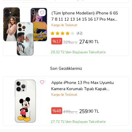
(Tüm Iphone Modelleri) iPhone 6 6S
7 8 11 12 13 14 15 16 17 Pro Max
Plus Mini Kişiye Özel Resimli
Kargo ile Teslimat
Fotoğraflı Kılıf
(42)
%17
274
,90 TL
329
,90 TL
29,32 TL'den Başlayan Taksitlerle
Son Gezdikleriniz
Apple iPhone 13 Pro Max Uyumlu
Kamera Korumalı Tıpalı Kapak
Mickey Mouse TasarımlıŞeffaf Kılıf
Kargo ile Teslimat
%48
259
,90 TL
499
,90 TL
27,72 TL'den Başlayan Taksitlerle