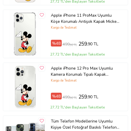
27,72 TL'den Başlayan Taksitlerle
Apple iPhone 11 ProMax Uyumlu
Köşe Korumalı Antişok Kapak Mickey
Mouse Tasarımlı Şeffaf Kılıf
Kargo ile Teslimat
%48
259
,90 TL
499
,90 TL
27,72 TL'den Başlayan Taksitlerle
Apple iPhone 12 Pro Max Uyumlu
Kamera Korumalı Tıpalı Kapak
Mickey Mouse TasarımlıŞeffaf Kılıf
Kargo ile Teslimat
%48
259
,90 TL
499
,90 TL
27,72 TL'den Başlayan Taksitlerle
Tüm Telefon Modellerine Uyumlu
Kişiye Özel Fotoğraf Baskılı Telefon