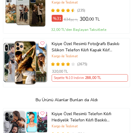
Kılıfı
Kargo ile Teslimat
(235)
%31
300
,00 TL
434
,80 TL
32,00 TL'den Başlayan Taksitlerle
Kişiye Özel Resimli Fotoğraflı Baskılı
Silikon Telefon Kılıfı Kapak Kılıf
(Telefon Modelleri Açıklamada)
Kargo ile Teslimat
(2675)
320
,00 TL
Sepette %10 İndirim
288
,00 TL
Bu Ürünü Alanlar Bunları da Aldı
Kişiye Özel Resimli Telefon Kılıfı
Hediyelik Telefon Kılıfı Baskılı
Desenli Resim Gönder Telefona
Kargo ile Teslimat
Basalım (Telefon Modelleri