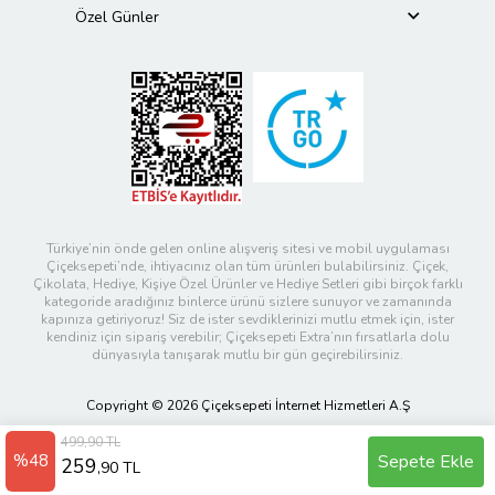
Özel Günler
Türkiye’nin önde gelen online alışveriş sitesi ve mobil uygulaması
Çiçeksepeti’nde, ihtiyacınız olan tüm ürünleri bulabilirsiniz. Çiçek,
Çikolata, Hediye, Kişiye Özel Ürünler ve Hediye Setleri gibi birçok farklı
kategoride aradığınız binlerce ürünü sizlere sunuyor ve zamanında
kapınıza getiriyoruz! Siz de ister sevdiklerinizi mutlu etmek için, ister
kendiniz için sipariş verebilir; Çiçeksepeti Extra’nın fırsatlarla dolu
dünyasıyla tanışarak mutlu bir gün geçirebilirsiniz.
Copyright © 2026 Çiçeksepeti İnternet Hizmetleri A.Ş
499,90 TL
%48
Sepete Ekle
259
,90 TL