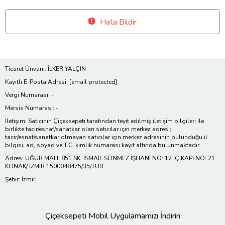
Hata Bildir
Ticaret Ünvanı: İLKER YALÇIN
Kayıtlı E-Posta Adresi:
[email protected]
Vergi Numarası: -
Mersis Numarası: -
İletişim: Satıcının Çiçeksepeti tarafından teyit edilmiş iletişim bilgileri ile
birlikte tacir/esnaf/sanatkar olan satıcılar için merkez adresi;
tacir/esnaf/sanatkar olmayan satıcılar için merkez adresinin bulunduğu il
bilgisi, ad, soyad ve T.C. kimlik numarası kayıt altında bulunmaktadır.
Adres: UĞUR MAH. 851 SK. İSMAİL SÖNMEZ İŞHANI NO: 12 İÇ KAPI NO: 21
KONAK/ İZMİR 1500048475/35/TUR
Şehir: İzmir
Çiçeksepeti Mobil Uygulamamızı İndirin