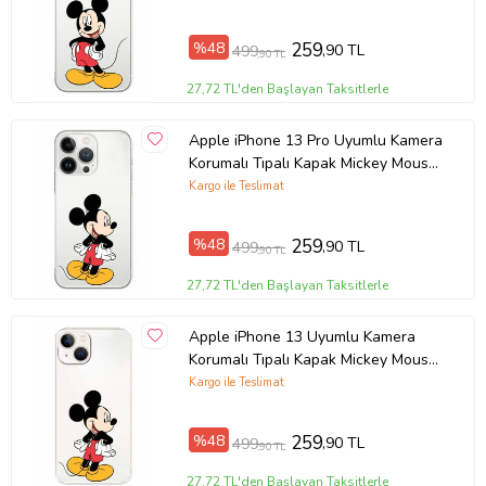
Örnek: Samsung Galaxy A8, Samsung Galaxy A8 2018, Samsung
%48
259
,90 TL
499
Galaxy A8 Plus 2018, Xiaomi Mi 12T , Xiaomi Mi 12T Pro, Redmi 7A
,90 TL
Ürün Kodu:
kcm36819235
27,72 TL'den Başlayan Taksitlerle
Apple iPhone 13 Pro Uyumlu Kamera
Korumalı Tıpalı Kapak Mickey Mouse
TasarımlıŞeffaf Kılıf
Kargo ile Teslimat
%48
259
,90 TL
499
,90 TL
27,72 TL'den Başlayan Taksitlerle
Apple iPhone 13 Uyumlu Kamera
Korumalı Tıpalı Kapak Mickey Mouse
TasarımlıŞeffaf Kılıf
Kargo ile Teslimat
%48
259
,90 TL
499
,90 TL
27,72 TL'den Başlayan Taksitlerle