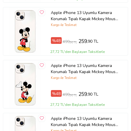
Apple iPhone 13 Uyumlu Kamera
Korumalı Tıpalı Kapak Mickey Mouse
TasarımlıŞeffaf Kılıf
Kargo ile Teslimat
%48
259
,90 TL
499
,90 TL
27,72 TL'den Başlayan Taksitlerle
Apple iPhone 13 Uyumlu Kamera
Korumalı Tıpalı Kapak Mickey Mouse
TasarımlıŞeffaf Kılıf
Kargo ile Teslimat
%48
259
,90 TL
499
,90 TL
27,72 TL'den Başlayan Taksitlerle
Apple iPhone 13 Uyumlu Kamera
Korumalı Tıpalı Kapak Mickey Mouse
TasarımlıŞeffaf Kılıf
Kargo ile Teslimat