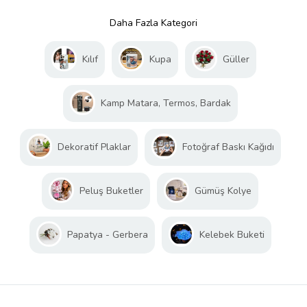
Daha Fazla Kategori
Kılıf
Kupa
Güller
Kamp Matara, Termos, Bardak
Dekoratif Plaklar
Fotoğraf Baskı Kağıdı
Peluş Buketler
Gümüş Kolye
Papatya - Gerbera
Kelebek Buketi