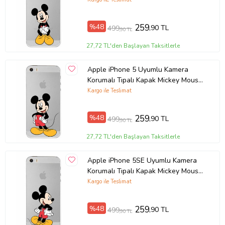
%48
259
,90 TL
499
,90 TL
27,72 TL'den Başlayan Taksitlerle
Apple iPhone 5 Uyumlu Kamera
Korumalı Tıpalı Kapak Mickey Mouse
TasarımlıŞeffaf Kılıf
Kargo ile Teslimat
%48
259
,90 TL
499
,90 TL
27,72 TL'den Başlayan Taksitlerle
Apple iPhone 5SE Uyumlu Kamera
Korumalı Tıpalı Kapak Mickey Mouse
TasarımlıŞeffaf Kılıf
Kargo ile Teslimat
%48
259
,90 TL
499
,90 TL