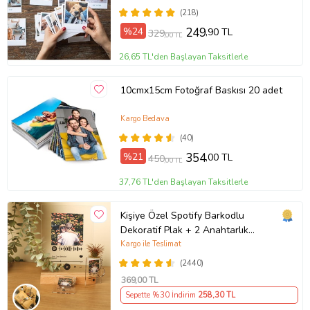
(218)
%24
249
,90 TL
329
,00 TL
26,65 TL'den Başlayan Taksitlerle
10cmx15cm Fotoğraf Baskısı 20 adet
Kargo Bedava
(40)
%21
354
,00 TL
450
,00 TL
37,76 TL'den Başlayan Taksitlerle
Kişiye Özel Spotify Barkodlu
Dekoratif Plak + 2 Anahtarlık
Babaya Anneye Sevgiliye Arkadaşa
Kargo ile Teslimat
Hediye
(2440)
369
,00 TL
Sepette %30 İndirim
258
,30 TL