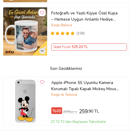
Fotoğraflı ve Yazılı Kişiye Özel Kupa
– Herkese Uygun Anlamlı Hediye
Porselen Baskılı Kupa (Beyaz)
Kargo Bedava
(104)
Sepet Fiyatı
525
,20 TL
Son Gezdikleriniz
Apple iPhone 5S Uyumlu Kamera
Korumalı Tıpalı Kapak Mickey Mouse
TasarımlıŞeffaf Kılıf
Kargo ile Teslimat
%48
259
,90 TL
499
,90 TL
27,72 TL'den Başlayan Taksitlerle