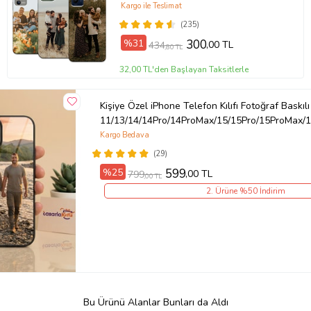
Kılıfı
Kargo ile Teslimat
(235)
%31
300
,00 TL
434
,80 TL
32,00 TL'den Başlayan Taksitlerle
Kişiye Özel iPhone Telefon Kılıfı Fotoğraf Baskılı
11/13/14/14Pro/14ProMax/15/15Pro/15ProMax/1
Kargo Bedava
(29)
%25
599
,00 TL
799
,00 TL
2. Ürüne %50 İndirim
Bu Ürünü Alanlar Bunları da Aldı