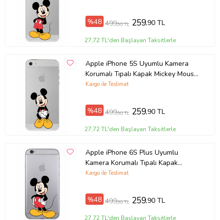
Örnek: Samsung Galaxy A8, Samsung Galaxy A8 2018, Samsung
%48
259
,90 TL
499
Galaxy A8 Plus 2018, Xiaomi Mi 12T , Xiaomi Mi 12T Pro, Redmi 7A
,90 TL
Ürün Kodu:
kcm48075145
27,72 TL'den Başlayan Taksitlerle
Apple iPhone 5S Uyumlu Kamera
Korumalı Tıpalı Kapak Mickey Mouse
TasarımlıŞeffaf Kılıf
Kargo ile Teslimat
%48
259
,90 TL
499
,90 TL
27,72 TL'den Başlayan Taksitlerle
Apple iPhone 6S Plus Uyumlu
Kamera Korumalı Tıpalı Kapak
Mickey Mouse TasarımlıŞeffaf Kılıf
Kargo ile Teslimat
%48
259
,90 TL
499
,90 TL
27,72 TL'den Başlayan Taksitlerle