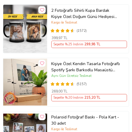
2 Fotoğraflı Sihirli Kupa Bardak
Kişiye Özel Doğum Günü Hediyesi
Sevgiliye Hediye Anneye Babaya
Kargo ile Teslimat
Ablaya Abiye Kız Erkek Kardeşe
(1572)
Arkadaşa Resimli Günü Yıl Dönümü
399
,97 TL
Hediyesi
Sepette %25 İndirim
299
,98 TL
Kişiye Özel Kendin Tasarla Fotoğraflı
Spotify Şarkı Barkodlu Masaüstü
Plak Fotoğraf Çerçevesi
Aynı Gün Ücretsiz Teslimat
(5157)
269
,00 TL
Sepette %20 İndirim
215
,20 TL
Polaroid Fotoğraf Baskı - Pola Kart -
30 adet
Kargo ile Teslimat