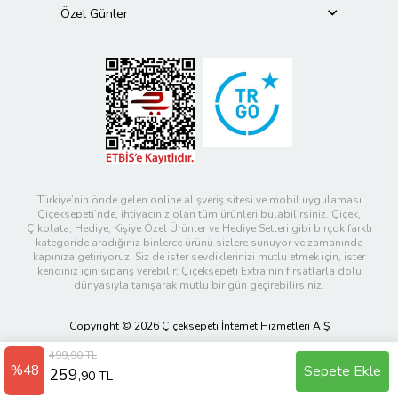
Özel Günler
Türkiye’nin önde gelen online alışveriş sitesi ve mobil uygulaması
Çiçeksepeti’nde, ihtiyacınız olan tüm ürünleri bulabilirsiniz. Çiçek,
Çikolata, Hediye, Kişiye Özel Ürünler ve Hediye Setleri gibi birçok farklı
kategoride aradığınız binlerce ürünü sizlere sunuyor ve zamanında
kapınıza getiriyoruz! Siz de ister sevdiklerinizi mutlu etmek için, ister
kendiniz için sipariş verebilir; Çiçeksepeti Extra’nın fırsatlarla dolu
dünyasıyla tanışarak mutlu bir gün geçirebilirsiniz.
Copyright © 2026 Çiçeksepeti İnternet Hizmetleri A.Ş
499,90 TL
%48
Sepete Ekle
259
,90 TL