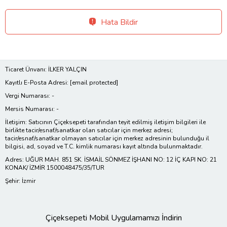
Hata Bildir
Ticaret Ünvanı: İLKER YALÇIN
Kayıtlı E-Posta Adresi:
[email protected]
Vergi Numarası: -
Mersis Numarası: -
İletişim: Satıcının Çiçeksepeti tarafından teyit edilmiş iletişim bilgileri ile
birlikte tacir/esnaf/sanatkar olan satıcılar için merkez adresi;
tacir/esnaf/sanatkar olmayan satıcılar için merkez adresinin bulunduğu il
bilgisi, ad, soyad ve T.C. kimlik numarası kayıt altında bulunmaktadır.
Adres: UĞUR MAH. 851 SK. İSMAİL SÖNMEZ İŞHANI NO: 12 İÇ KAPI NO: 21
KONAK/ İZMİR 1500048475/35/TUR
Şehir: İzmir
Çiçeksepeti Mobil Uygulamamızı İndirin