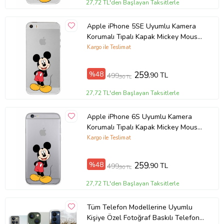
27,72 TL'den Başlayan Taksitlerle
Apple iPhone 5SE Uyumlu Kamera
Korumalı Tıpalı Kapak Mickey Mouse
TasarımlıŞeffaf Kılıf
Kargo ile Teslimat
%48
259
,90 TL
499
,90 TL
27,72 TL'den Başlayan Taksitlerle
Apple iPhone 6S Uyumlu Kamera
Korumalı Tıpalı Kapak Mickey Mouse
TasarımlıŞeffaf Kılıf
Kargo ile Teslimat
%48
259
,90 TL
499
,90 TL
27,72 TL'den Başlayan Taksitlerle
Tüm Telefon Modellerine Uyumlu
Kişiye Özel Fotoğraf Baskılı Telefon