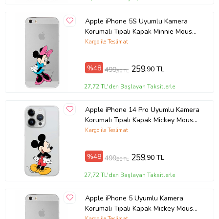
Apple iPhone 5S Uyumlu Kamera
Korumalı Tıpalı Kapak Minnie Mouse
TasarımlıŞeffaf Kılıf
Kargo ile Teslimat
%48
259
,90 TL
499
,90 TL
27,72 TL'den Başlayan Taksitlerle
Apple iPhone 14 Pro Uyumlu Kamera
Korumalı Tıpalı Kapak Mickey Mouse
Tasarımlı ŞeffafKılıf
Kargo ile Teslimat
%48
259
,90 TL
499
,90 TL
27,72 TL'den Başlayan Taksitlerle
Apple iPhone 5 Uyumlu Kamera
Korumalı Tıpalı Kapak Mickey Mouse
TasarımlıŞeffaf Kılıf
Kargo ile Teslimat