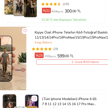
(235)
Ürün Kodu:
kcm11496472
%31
300
,00 TL
434
,80 TL
32,00 TL'den Başlayan Taksitlerle
Kişiye Özel iPhone Telefon Kılıfı Fotoğraf Baskılı
11/13/14/14Pro/14ProMax/15/15Pro/15ProMax/1
Kargo Bedava
(29)
%25
599
,00 TL
799
,00 TL
2. Ürüne %50 İndirim
(Tüm Iphone Modelleri) iPhone 6 6S
7 8 11 12 13 14 15 16 17 Pro Max