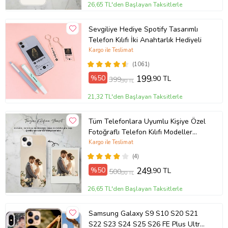
26,65 TL'den Başlayan Taksitlerle
Sevgiliye Hediye Spotify Tasarımlı
Telefon Kılıfı İki Anahtarlık Hediyeli
Kargo ile Teslimat
(1061)
%50
199
,90 TL
399
,90 TL
21,32 TL'den Başlayan Taksitlerle
Tüm Telefonlara Uyumlu Kişiye Özel
Fotoğraflı Telefon Kılıfı Modeller
Açıklamada
Kargo ile Teslimat
(4)
%50
249
,90 TL
500
,00 TL
26,65 TL'den Başlayan Taksitlerle
Samsung Galaxy S9 S10 S20 S21
S22 S23 S24 S25 S26 FE Plus Ultra