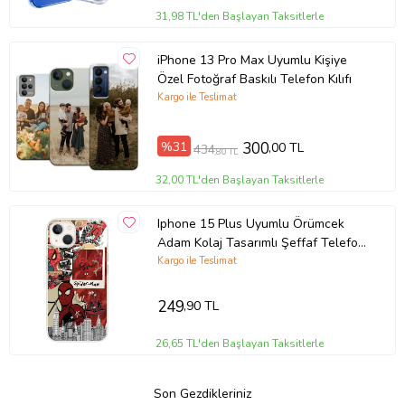
31,98 TL'den Başlayan Taksitlerle
iPhone 13 Pro Max Uyumlu Kişiye
Özel Fotoğraf Baskılı Telefon Kılıfı
Kargo ile Teslimat
%31
300
,00 TL
434
,80 TL
32,00 TL'den Başlayan Taksitlerle
Iphone 15 Plus Uyumlu Örümcek
Adam Kolaj Tasarımlı Şeffaf Telefon
Kılıfı
Kargo ile Teslimat
249
,90 TL
26,65 TL'den Başlayan Taksitlerle
Son Gezdikleriniz