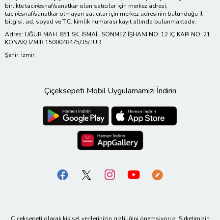
birlikte tacir/esnaf/sanatkar olan satıcılar için merkez adresi;
tacir/esnaf/sanatkar olmayan satıcılar için merkez adresinin bulunduğu il
bilgisi, ad, soyad ve T.C. kimlik numarası kayıt altında bulunmaktadır.
Adres: UĞUR MAH. 851 SK. İSMAİL SÖNMEZ İŞHANI NO: 12 İÇ KAPI NO: 21
KONAK/ İZMİR 1500048475/35/TUR
Şehir: İzmir
Çiçeksepeti Mobil Uygulamamızı İndirin
Çiçeksepeti olarak kişisel verilerinizin gizliliğini önemsiyoruz. Şirketimizin