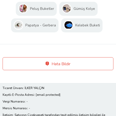
Peluş Buketler
Gümüş Kolye
Papatya - Gerbera
Kelebek Buketi
Hata Bildir
Ticaret Ünvanı: İLKER YALÇIN
Kayıtlı E-Posta Adresi:
[email protected]
Vergi Numarası: -
Mersis Numarası: -
İletişim: Satıcının Çiçeksepeti tarafından teyit edilmiş iletişim bilgileri ile