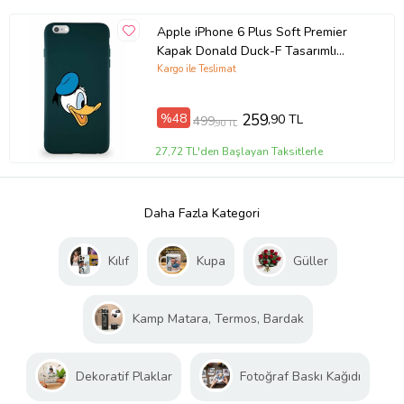
Apple iPhone 6 Plus Soft Premier
Kapak Donald Duck-F Tasarımlı
Silikon Kılıf - Yeşil (Şeffaf)
Kargo ile Teslimat
%48
259
,90 TL
499
,90 TL
27,72 TL'den Başlayan Taksitlerle
Daha Fazla Kategori
Kılıf
Kupa
Güller
Kamp Matara, Termos, Bardak
Dekoratif Plaklar
Fotoğraf Baskı Kağıdı