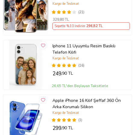
Kılıf Kişiye Özel Resimli Fotoğraflı
Kargo ile Teslimat
Silikon
(21)
329
,80 TL
Sepette %10 İndirim
296
,82 TL
Iphone 11 Uyuymlu Resim Baskılı
Telefon Kılıfı
Kargo ile Teslimat
(16)
249
,90 TL
26,65 TL'den Başlayan Taksitlerle
Apple iPhone 16 Kılıf Şeffaf 360 Ön
Arka Korumalı Silikon
Kargo ile Teslimat
(1)
299
,90 TL