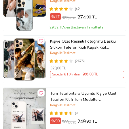
Plus Mini Kişiye Özel Resimli
Kargo ile Teslimat
Fotoğraflı Kılıf
(42)
%17
274
,90 TL
329
,90 TL
29,32 TL'den Başlayan Taksitlerle
Kişiye Özel Resimli Fotoğraflı Baskılı
Silikon Telefon Kılıfı Kapak Kılıf
(Telefon Modelleri Açıklamada)
Kargo ile Teslimat
(2675)
320
,00 TL
Sepette %10 İndirim
288
,00 TL
Tüm Telefonlara Uyumlu Kişiye Özel
Telefon Kılıfı Tüm Modeller
Açıklamada
Kargo ile Teslimat
(9)
%50
249
,90 TL
500
,00 TL