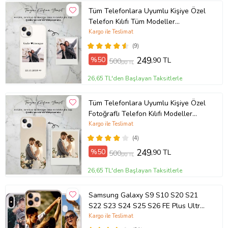
Tüm Telefonlara Uyumlu Kişiye Özel
Telefon Kılıfı Tüm Modeller
Açıklamada
Kargo ile Teslimat
(9)
%50
249
,90 TL
500
,00 TL
26,65 TL'den Başlayan Taksitlerle
Tüm Telefonlara Uyumlu Kişiye Özel
Fotoğraflı Telefon Kılıfı Modeller
Açıklamada
Kargo ile Teslimat
(4)
%50
249
,90 TL
500
,00 TL
26,65 TL'den Başlayan Taksitlerle
Samsung Galaxy S9 S10 S20 S21
S22 S23 S24 S25 S26 FE Plus Ultra
Kılıf Kişiye Özel Resimli Fotoğraflı
Kargo ile Teslimat
Silikon