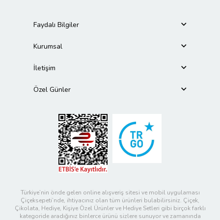
Faydalı Bilgiler
Kurumsal
İletişim
Özel Günler
Türkiye’nin önde gelen online alışveriş sitesi ve mobil uygulaması
Çiçeksepeti’nde, ihtiyacınız olan tüm ürünleri bulabilirsiniz. Çiçek,
Çikolata, Hediye, Kişiye Özel Ürünler ve Hediye Setleri gibi birçok farklı
kategoride aradığınız binlerce ürünü sizlere sunuyor ve zamanında