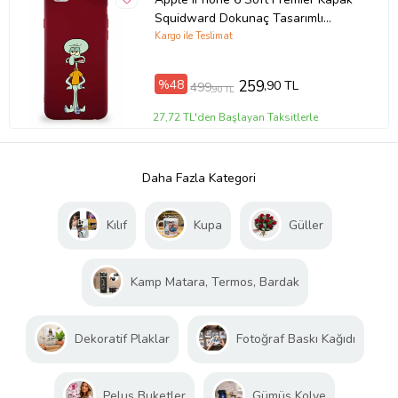
Squidward Dokunaç Tasarımlı
Silikon Kılıf - Mürdüm (Şeffaf)
Kargo ile Teslimat
%48
259
,90 TL
499
,90 TL
27,72 TL'den Başlayan Taksitlerle
Daha Fazla Kategori
Kılıf
Kupa
Güller
Kamp Matara, Termos, Bardak
Dekoratif Plaklar
Fotoğraf Baskı Kağıdı
Peluş Buketler
Gümüş Kolye