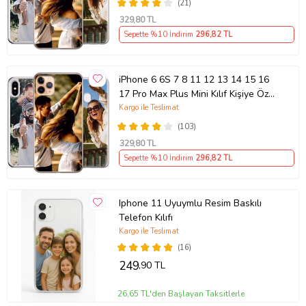
(21)
329
,80 TL
Sepette %10 İndirim
296
,82 TL
iPhone 6 6S 7 8 11 12 13 14 15 16
17 Pro Max Plus Mini Kılıf Kişiye Özel
Resimli Fotoğraflı Silikon
Kargo ile Teslimat
(103)
329
,80 TL
Sepette %10 İndirim
296
,82 TL
Iphone 11 Uyuymlu Resim Baskılı
Telefon Kılıfı
Kargo ile Teslimat
(16)
249
,90 TL
26,65 TL'den Başlayan Taksitlerle