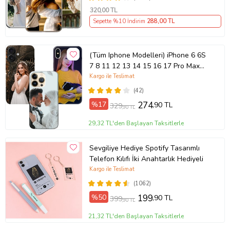
320
,00 TL
Sepette %10 İndirim
288
,00 TL
(Tüm Iphone Modelleri) iPhone 6 6S
7 8 11 12 13 14 15 16 17 Pro Max
Plus Mini Kişiye Özel Resimli
Kargo ile Teslimat
Fotoğraflı Kılıf
(42)
%17
274
,90 TL
329
,90 TL
29,32 TL'den Başlayan Taksitlerle
Sevgiliye Hediye Spotify Tasarımlı
Telefon Kılıfı İki Anahtarlık Hediyeli
Kargo ile Teslimat
(1062)
%50
199
,90 TL
399
,90 TL
21,32 TL'den Başlayan Taksitlerle