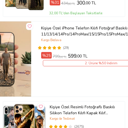
%31
300
,00 TL
434
,80 TL
Ürün Kodu:
kcm33289648
32,00 TL'den Başlayan Taksitlerle
Kişiye Özel iPhone Telefon Kılıfı Fotoğraf Baskılı
11/13/14/14Pro/14ProMax/15/15Pro/15ProMax/1
Kargo Bedava
(29)
%25
599
,00 TL
799
,00 TL
2. Ürüne %50 İndirim
Kişiye Özel Resimli Fotoğraflı Baskılı
Silikon Telefon Kılıfı Kapak Kılıf
(Telefon Modelleri Açıklamada)
Kargo ile Teslimat
(2675)