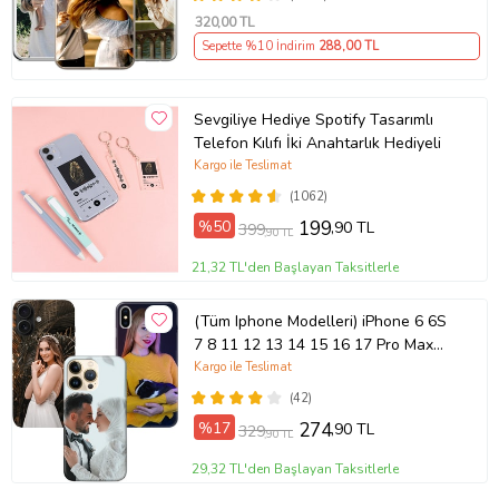
320
,00 TL
Sepette %10 İndirim
288
,00 TL
Sevgiliye Hediye Spotify Tasarımlı
Telefon Kılıfı İki Anahtarlık Hediyeli
Kargo ile Teslimat
(1062)
%50
199
,90 TL
399
,90 TL
21,32 TL'den Başlayan Taksitlerle
(Tüm Iphone Modelleri) iPhone 6 6S
7 8 11 12 13 14 15 16 17 Pro Max
Plus Mini Kişiye Özel Resimli
Kargo ile Teslimat
Fotoğraflı Kılıf
(42)
%17
274
,90 TL
329
,90 TL
29,32 TL'den Başlayan Taksitlerle