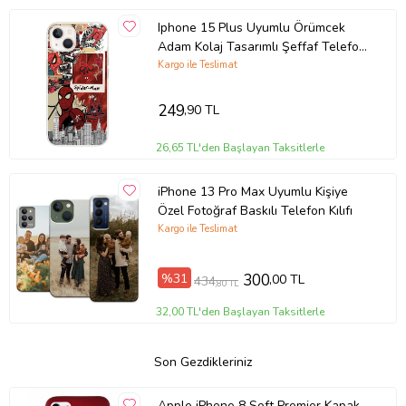
Iphone 15 Plus Uyumlu Örümcek
Adam Kolaj Tasarımlı Şeffaf Telefon
Kılıfı
Kargo ile Teslimat
249
,90 TL
26,65 TL'den Başlayan Taksitlerle
iPhone 13 Pro Max Uyumlu Kişiye
Özel Fotoğraf Baskılı Telefon Kılıfı
Kargo ile Teslimat
%31
300
,00 TL
434
,80 TL
32,00 TL'den Başlayan Taksitlerle
Son Gezdikleriniz
Apple iPhone 8 Soft Premier Kapak