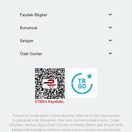
Faydalı Bilgiler
Kurumsal
İletişim
Özel Günler
Türkiye’nin önde gelen online alışveriş sitesi ve mobil uygulaması
Çiçeksepeti’nde, ihtiyacınız olan tüm ürünleri bulabilirsiniz. Çiçek,
Çikolata, Hediye, Kişiye Özel Ürünler ve Hediye Setleri gibi birçok farklı
kategoride aradığınız binlerce ürünü sizlere sunuyor ve zamanında