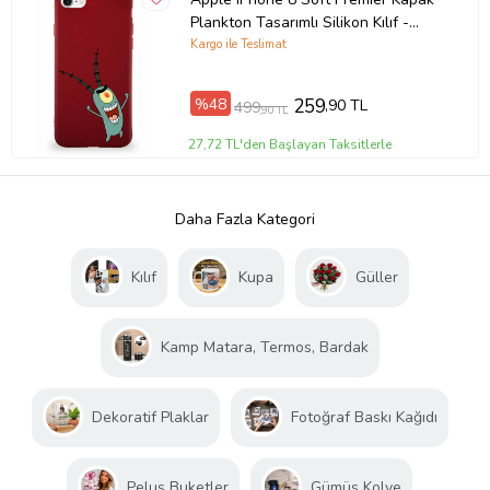
Plankton Tasarımlı Silikon Kılıf -
Mürdüm (Şeffaf)
Kargo ile Teslimat
%48
259
,90 TL
499
,90 TL
27,72 TL'den Başlayan Taksitlerle
Daha Fazla Kategori
Kılıf
Kupa
Güller
Kamp Matara, Termos, Bardak
Dekoratif Plaklar
Fotoğraf Baskı Kağıdı
Peluş Buketler
Gümüş Kolye