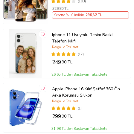
(103)
329
,80 TL
Sepette %10 İndirim
296
,82 TL
Iphone 11 Uyuymlu Resim Baskılı
Telefon Kılıfı
Kargo ile Teslimat
(17)
249
,90 TL
26,65 TL'den Başlayan Taksitlerle
Apple iPhone 16 Kılıf Şeffaf 360 Ön
Arka Korumalı Silikon
Kargo ile Teslimat
(1)
299
,90 TL
31,98 TL'den Başlayan Taksitlerle