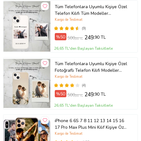
Tüm Telefonlara Uyumlu Kişiye Özel
Telefon Kılıfı Tüm Modeller
Açıklamada
Kargo ile Teslimat
(9)
%50
249
,90 TL
500
,00 TL
26,65 TL'den Başlayan Taksitlerle
Tüm Telefonlara Uyumlu Kişiye Özel
Fotoğraflı Telefon Kılıfı Modeller
Açıklamada
Kargo ile Teslimat
(4)
%50
249
,90 TL
500
,00 TL
26,65 TL'den Başlayan Taksitlerle
iPhone 6 6S 7 8 11 12 13 14 15 16
17 Pro Max Plus Mini Kılıf Kişiye Özel
Resimli Fotoğraflı Silikon
Kargo ile Teslimat