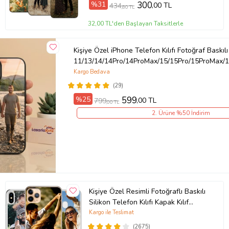
%31
300
,00 TL
434
,80 TL
Ürün Kodu:
kcm79938964
32,00 TL'den Başlayan Taksitlerle
Kişiye Özel iPhone Telefon Kılıfı Fotoğraf Baskılı
11/13/14/14Pro/14ProMax/15/15Pro/15ProMax/1
Kargo Bedava
(29)
%25
599
,00 TL
799
,00 TL
2. Ürüne %50 İndirim
Kişiye Özel Resimli Fotoğraflı Baskılı
Silikon Telefon Kılıfı Kapak Kılıf
(Telefon Modelleri Açıklamada)
Kargo ile Teslimat
(2675)