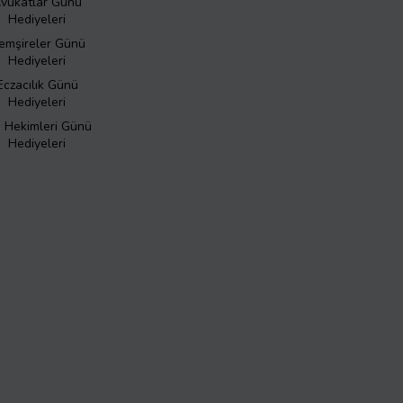
vukatlar Günü
Hediyeleri
emşireler Günü
Hediyeleri
Eczacılık Günü
Hediyeleri
ş Hekimleri Günü
Hediyeleri