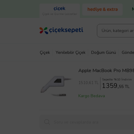
Çiçek ve Gurme Lezzetler
Çiçek
Yenilebilir Çiçek
Doğum Günü
Gönde
Apple MacBook Pro MB985
Sepette %10 İndirim
1510
,61 TL
1359,
55 TL
Kargo Bedava