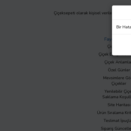
Çiçeksepeti olarak kişisel verilerinizin giz
Bir Hat
Faydalı Bilgil
Çiçek Bakımı
Çiçek Eşliğinde N
Çiçek Anlamla
Özel Günler
Mevsimlere Gö
Çiçekler
Yenilebilir Çiç
Saklama Koşull
Site Haritası
Ürün Sıralama Krit
Teslimat İpuçla
Sipariş Güncell