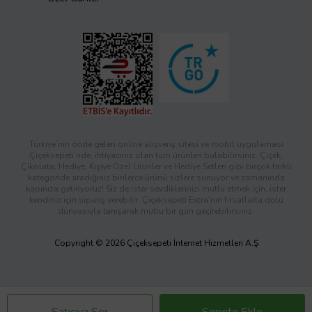
Türkiye’nin önde gelen online alışveriş sitesi ve mobil uygulaması
Çiçeksepeti’nde, ihtiyacınız olan tüm ürünleri bulabilirsiniz. Çiçek,
Çikolata, Hediye, Kişiye Özel Ürünler ve Hediye Setleri gibi birçok farklı
kategoride aradığınız binlerce ürünü sizlere sunuyor ve zamanında
kapınıza getiriyoruz! Siz de ister sevdiklerinizi mutlu etmek için, ister
kendiniz için sipariş verebilir; Çiçeksepeti Extra’nın fırsatlarla dolu
dünyasıyla tanışarak mutlu bir gün geçirebilirsiniz.
Copyright © 2026 Çiçeksepeti İnternet Hizmetleri A.Ş