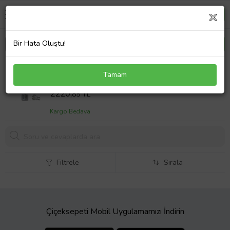
Bir Hata Oluştu!
Apple MC556LL/A Notebook Adaptör Laptop Şarj
Tamam
Sepet Fiyatı
2220,
85 TL
Kargo Bedava
Filtrele
Sırala
Çiçeksepeti Mobil Uygulamamızı İndirin