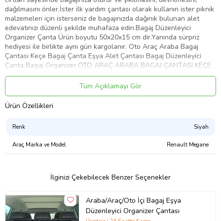
dağılmasını önler.İster ilk yardım çantası olarak kullanın ister piknik
malzemeleri için isterseniz de bagajınızda dağınık bulunan alet
edevatınızı düzenli şekilde muhafaza edin.Bagaj Düzenleyici
Organizer Çanta Ürün boyutu 50x20x15 cm dir.Yanında sürpriz
hediyesi ile birlikte aynı gün kargolanır. Oto Araç Araba Bagaj
Çantası Keçe Bagaj Çanta Eşya Alet Çantası Bagaj Düzenleyici
Çanta Bagaj Organizer OTO ARAÇ ARABA BAGAJ ÇANTASI KEÇE
BAGAJ ÇANTA EŞYA ALET ÇANTASI BAGAJ DÜZENLEYİCİ ÇANTA
BAGAJ ORGANİZER
Tüm Açıklamayı Gör
Ürün Özellikleri
Ürün Kodu:
kcm95778004
Renk
Siyah
Araç Marka ve Model
Renault Megane
İlginizi Çekebilecek Benzer Seçenekler
Araba/Araç/Oto İçi Bagaj Eşya
Düzenleyici Organizer Çantası