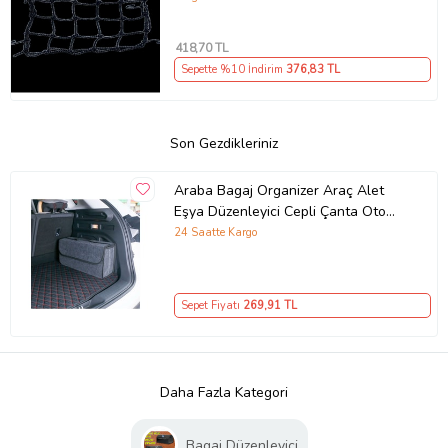
418
,70 TL
Sepette %10 İndirim
376
,83 TL
Son Gezdikleriniz
Araba Bagaj Organizer Araç Alet
Eşya Düzenleyici Cepli Çanta Oto
Bagaj Çantası (Siyah)
24 Saatte Kargo
Sepet Fiyatı
269
,91 TL
Daha Fazla Kategori
Bagaj Düzenleyici