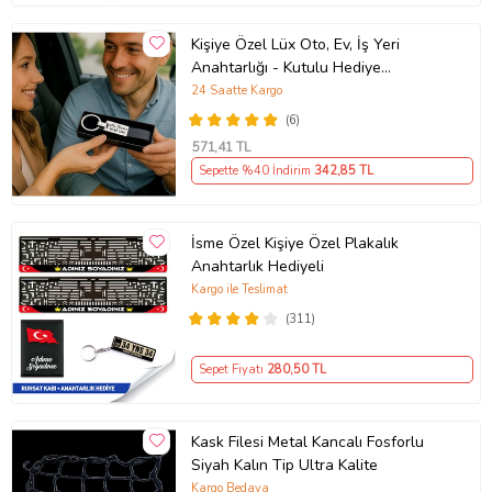
Kişiye Özel Lüx Oto, Ev, İş Yeri
Anahtarlığı - Kutulu Hediye
Paketinde
24 Saatte Kargo
(6)
571
,41 TL
Sepette %40 İndirim
342
,85 TL
İsme Özel Kişiye Özel Plakalık
Anahtarlık Hediyeli
Kargo ile Teslimat
(311)
Sepet Fiyatı
280
,50 TL
Kask Filesi Metal Kancalı Fosforlu
Siyah Kalın Tip Ultra Kalite
Kargo Bedava