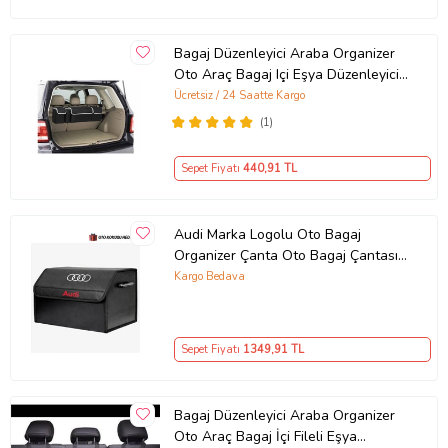
Bagaj Düzenleyici Araba Organizer
Oto Araç Bagaj Içi Eşya Düzenleyici
Organizeri Çantası 4 Cepli (Siyah)
Ücretsiz / 24 Saatte Kargo
(1)
Sepet Fiyatı
440
,91 TL
Audi Marka Logolu Oto Bagaj
Organizer Çanta Oto Bagaj Çantası
2 Bölmeli Suni Deri
Kargo Bedava
Sepet Fiyatı
1349
,91 TL
Bagaj Düzenleyici Araba Organizer
Oto Araç Bagaj İçi Fileli Eşya