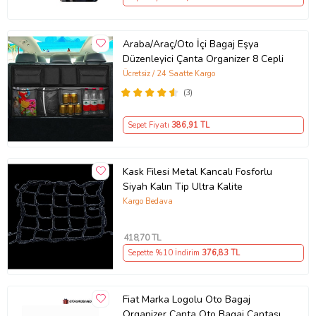
Araba/Araç/Oto İçi Bagaj Eşya
Düzenleyici Çanta Organizer 8 Cepli
Ücretsiz / 24 Saatte Kargo
(3)
Sepet Fiyatı
386
,91 TL
Kask Filesi Metal Kancalı Fosforlu
Siyah Kalın Tip Ultra Kalite
Kargo Bedava
418
,70 TL
Sepette %10 İndirim
376
,83 TL
Fiat Marka Logolu Oto Bagaj
Organizer Çanta Oto Bagaj Çantası