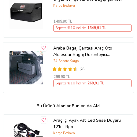
2 Bölmeli Suni Deri
Kargo Bedava
1499
,90 TL
Sepette %10 İndirim
1349
,91 TL
Araba Bagaj Çantası Araç Oto
Aksesuar Bagaj Düzenleyici
Organizer (Siyah)
24 Saatte Kargo
(28)
299
,90 TL
Sepette %10 İndirim
269
,91 TL
Bu Ürünü Alanlar Bunları da Aldı
Araç Içi Ayak Altı Led Sese Duyarlı
12'li - Rgb
Kargo Bedava