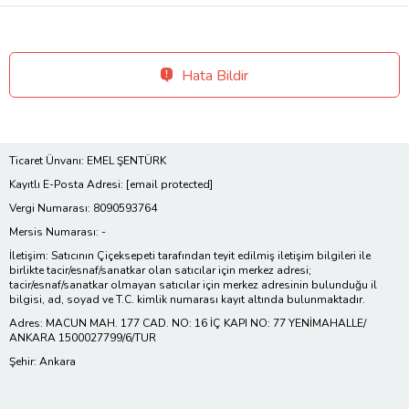
Hata Bildir
Ticaret Ünvanı: EMEL ŞENTÜRK
Kayıtlı E-Posta Adresi:
[email protected]
Vergi Numarası: 8090593764
Mersis Numarası: -
İletişim: Satıcının Çiçeksepeti tarafından teyit edilmiş iletişim bilgileri ile
birlikte tacir/esnaf/sanatkar olan satıcılar için merkez adresi;
tacir/esnaf/sanatkar olmayan satıcılar için merkez adresinin bulunduğu il
bilgisi, ad, soyad ve T.C. kimlik numarası kayıt altında bulunmaktadır.
Adres: MACUN MAH. 177 CAD. NO: 16 İÇ KAPI NO: 77 YENİMAHALLE/
ANKARA 1500027799/6/TUR
Şehir: Ankara