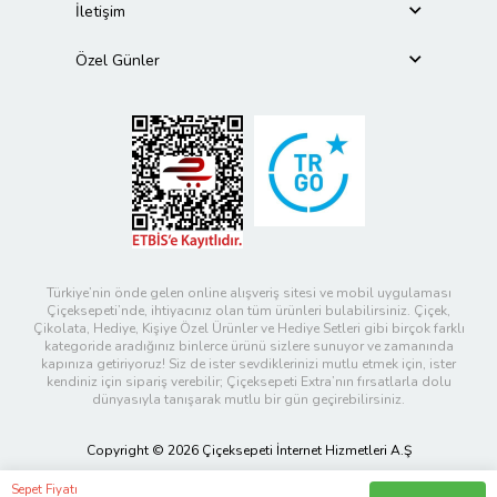
İletişim
Özel Günler
Türkiye’nin önde gelen online alışveriş sitesi ve mobil uygulaması
Çiçeksepeti’nde, ihtiyacınız olan tüm ürünleri bulabilirsiniz. Çiçek,
Çikolata, Hediye, Kişiye Özel Ürünler ve Hediye Setleri gibi birçok farklı
kategoride aradığınız binlerce ürünü sizlere sunuyor ve zamanında
kapınıza getiriyoruz! Siz de ister sevdiklerinizi mutlu etmek için, ister
kendiniz için sipariş verebilir; Çiçeksepeti Extra’nın fırsatlarla dolu
dünyasıyla tanışarak mutlu bir gün geçirebilirsiniz.
Copyright © 2026 Çiçeksepeti İnternet Hizmetleri A.Ş
Sepet Fiyatı