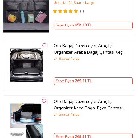
Düzenleyici Organizeri Çantası
Ücretsiz / 24 Saatte Kargo
(Siyah)
(1)
Sepet Fiyatı
458
,10 TL
Oto Bagaj Düzenleyici Araç Içi
Organizer Araba Bagaj Çantası Keçe
Aksesuar Aparat Çanta
24 Saatte Kargo
Sepet Fiyatı
269
,91 TL
Oto Bagaj Düzenleyici Araç Içi
Organizer Keçe Bagaj Eşya Çantası
Organizer
24 Saatte Kargo
Sepet Fiyatı
269
,91 TL