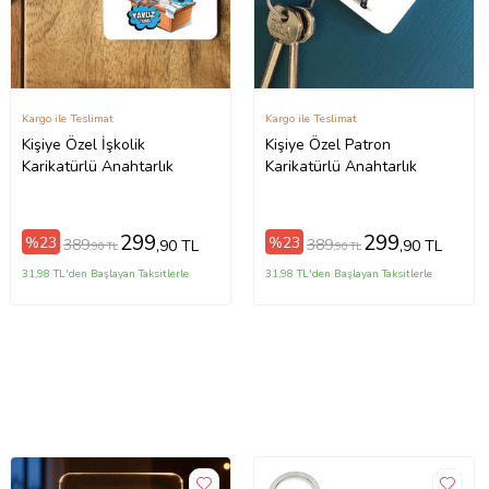
Kargo ile Teslimat
Kargo ile Teslimat
Kişiye Özel İşkolik
Kişiye Özel Patron
Karikatürlü Anahtarlık
Karikatürlü Anahtarlık
299
299
%23
%23
389
389
,90 TL
,90 TL
,90 TL
,90 TL
31,98 TL'den Başlayan Taksitlerle
31,98 TL'den Başlayan Taksitlerle