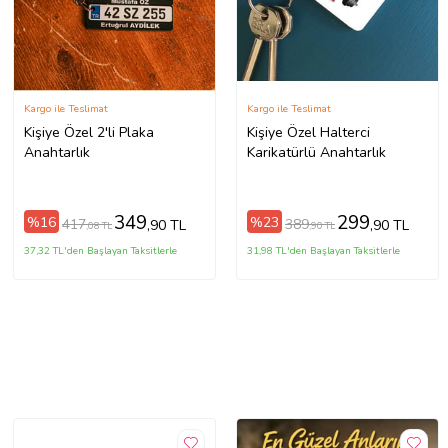
Kargo ile Teslimat
Kargo ile Teslimat
Kişiye Özel 2'li Plaka
Kişiye Özel Halterci
Anahtarlık
Karikatürlü Anahtarlık
349
299
%16
%23
417
389
,90 TL
,90 TL
,08 TL
,90 TL
37,32 TL'den Başlayan Taksitlerle
31,98 TL'den Başlayan Taksitlerle