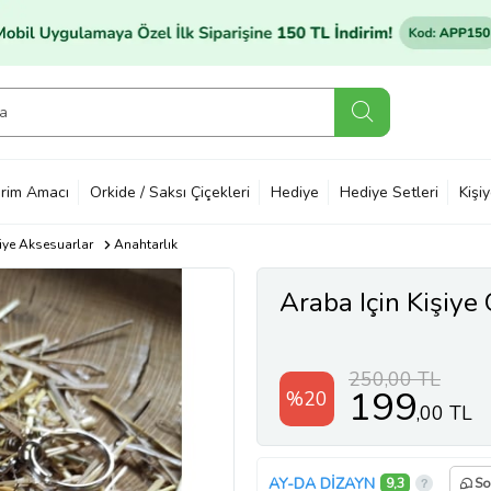
rim Amacı
Orkide / Saksı Çiçekleri
Hediye
Hediye Setleri
Kişi
ye Aksesuarlar
Anahtarlık
Araba Için Kişiye
250,00 TL
199
%20
,00 TL
AY-DA DİZAYN
9,3
So