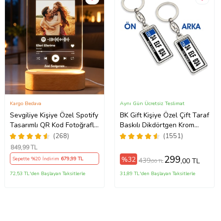
Kargo Bedava
Aynı Gün Ücretsiz Teslimat
Sevgiliye Kişiye Özel Spotify
BK Gift Kişiye Özel Çift Taraf
Tasarımlı QR Kod Fotoğraflı
Baskılı Dikdörtgen Krom
LED Gece Lambası Ahşap
Plaka Anahtarlık, Babaya
(268)
(1551)
Kaideli Hediye
Hediye, Sevgiliye, Arkadaşa
849
,99 TL
Hediye, Doğum Günü
299
%32
Sepette %20 İndirim
679
,99 TL
439
,00 TL
,00 TL
Hediyesi
72,53 TL'den Başlayan Taksitlerle
31,89 TL'den Başlayan Taksitlerle