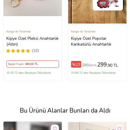
Kargo ile Teslimat
Kargo ile Teslimat
Kişiye Özel Pleksi Anahtarlık
Kişiye Özel Popstar
(Altın)
Karikatürlü Anahtarlık
(10)
299
%23
Sepet Fiyatı
180
,00 TL
389
,90 TL
,90 TL
19,20 TL'den Başlayan Taksitlerle
31,98 TL'den Başlayan Taksitlerle
Bu Ürünü Alanlar Bunları da Aldı