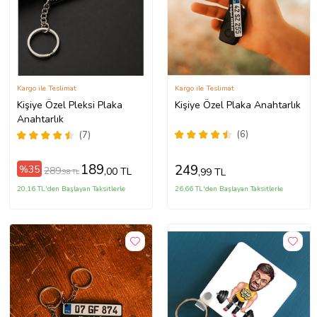
Kargo ile Teslimat
Kargo ile Teslimat
Kişiye Özel Pleksi Plaka
Kişiye Özel Plaka Anahtarlık
Anahtarlık
(6)
(7)
189
249
%35
289
,00 TL
,99 TL
,98 TL
20,16 TL'den Başlayan Taksitlerle
26,66 TL'den Başlayan Taksitlerle