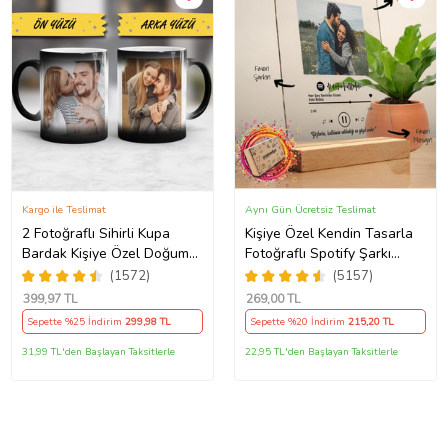
Kargo ile Teslimat
Aynı Gün Ücretsiz Teslimat
2 Fotoğraflı Sihirli Kupa
Kişiye Özel Kendin Tasarla
Bardak Kişiye Özel Doğum
Fotoğraflı Spotify Şarkı
Günü Hediyesi Sevgiliye
Barkodlu Masaüstü Plak
(1572)
(5157)
Hediye Anneye Babaya
Fotoğraf Çerçevesi
399
,97 TL
269
,00 TL
Ablaya Abiye Kız Erkek
Sepette %25 İndirim
299
,98 TL
Sepette %20 İndirim
215
,20 TL
Kardeşe Arkadaşa Resimli
Günü Yıl Dönümü Hediyesi
31,99 TL'den Başlayan Taksitlerle
22,95 TL'den Başlayan Taksitlerle