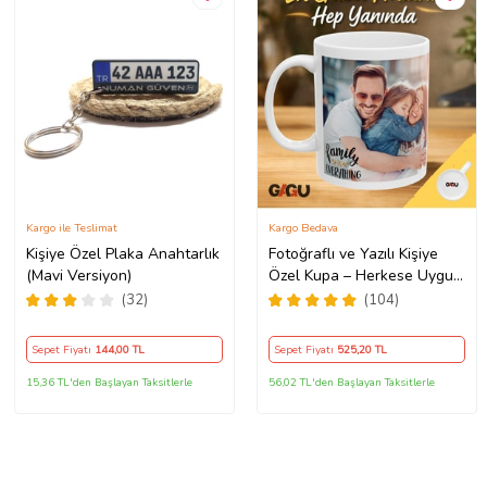
Kargo ile Teslimat
Kargo Bedava
Kişiye Özel Plaka Anahtarlık
Fotoğraflı ve Yazılı Kişiye
(Mavi Versiyon)
Özel Kupa – Herkese Uygun
Anlamlı Hediye Porselen
(32)
(104)
Baskılı Kupa (Beyaz)
Sepet Fiyatı
144
,00 TL
Sepet Fiyatı
525
,20 TL
15,36 TL'den Başlayan Taksitlerle
56,02 TL'den Başlayan Taksitlerle