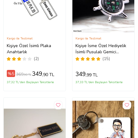
Kargo ile Teslimat
Kargo ile Teslimat
Kişiye Özel İsimli Plaka
Kişiye İsme Özel Hediyelik
Anahtarlık
İsimli Pusulalı Gemici
Dümenli Metal Anahtarlık
(2)
(15)
349
349
%5
369
,90 TL
,99 TL
,90 TL
37,32 TL'den Başlayan Taksitlerle
37,33 TL'den Başlayan Taksitlerle