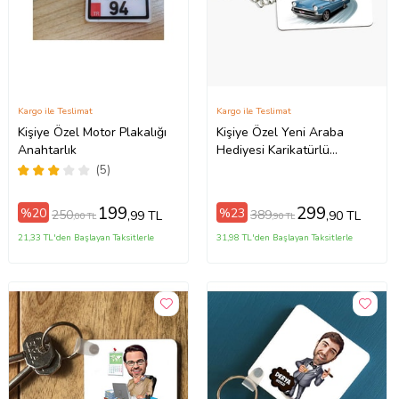
Kargo ile Teslimat
Kargo ile Teslimat
Kişiye Özel Motor Plakalığı
Kişiye Özel Yeni Araba
Anahtarlık
Hediyesi Karikatürlü
Anahtarlık
(5)
199
299
%20
%23
250
389
,99 TL
,90 TL
,00 TL
,90 TL
21,33 TL'den Başlayan Taksitlerle
31,98 TL'den Başlayan Taksitlerle