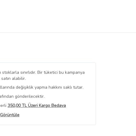
stoklarla sınırlıdır. Bir tüketici bu kampanya
tın alabilir.
arında değişiklik yapma hakkını saklı tutar.
afından gönderilecektir.
erli
350,00 TL Üzeri Kargo Bedava
 Görüntüle
iyat bilgileri, satıcı tarafından