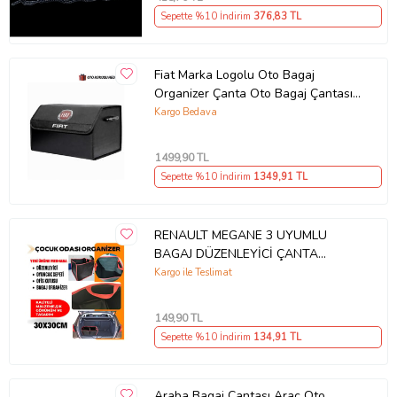
Sepette %10 İndirim
376
,83 TL
Fiat Marka Logolu Oto Bagaj
Organizer Çanta Oto Bagaj Çantası
2 Bölmeli Suni Deri
Kargo Bedava
1499
,90 TL
Sepette %10 İndirim
1349
,91 TL
RENAULT MEGANE 3 UYUMLU
BAGAJ DÜZENLEYİCİ ÇANTA
ORGANİZEROTO BAGAJ AKSESUAR
Kargo ile Teslimat
149
,90 TL
Sepette %10 İndirim
134
,91 TL
Araba Bagaj Çantası Araç Oto