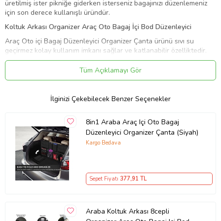
üretilmiş ister pikniğe giderken isterseniz bagajınızı düzenlemeniz
için son derece kullanışlı üründür.
Koltuk Arkası Organizer Araç Oto Bagaj İçi Bod Düzenleyici
Araç Oto içi Bagaj Düzenleyici Organizer Çanta ürünü sıvı su
geçirmez kolay kullanım imkanı sağlar ve katlanabilir özelliktedir.
Oto Araba içi Bod Düzenleyici ürününün kumaşı kir tutmaz ıslak
mendiliniz ile temizleyebilir istediğiniz yere götürebilirsiniz.
Tüm Açıklamayı Gör
Koltuk Arkası Organizer
Ürün Özellikleri
İlginizi Çekebilecek Benzer Seçenekler
Renk SİYAH
Yıkanabilir Kumaş
8in1 Araba Araç Içi Oto Bagaj
Sıvı Su Geçirmez Malzeme
Düzenleyici Organizer Çanta (Siyah)
8 Cepli
Kargo Bedava
Ölçüler 46* 87 cm
Katlanabilir Özellik
Alet, Takım çantası olarak kullanılabilir.
Gündelik hayatınızda da keçe düzenleyici çantayı kolayca taşıyıp
Sepet Fiyatı
377
,91 TL
kullanabilirsiniz.
Ürün Kodu:
kcm11104304
Araba Koltuk Arkası 8cepli