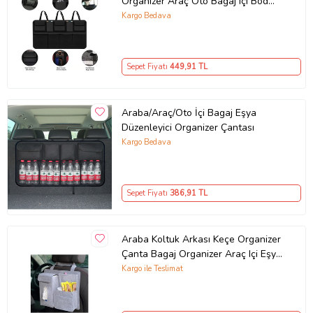
Organizer Araç Oto Bagaj Içi Bod
Düzenleyici (Siyah)
Kargo Bedava
Sepet Fiyatı
449
,91 TL
Araba/Araç/Oto İçi Bagaj Eşya
Düzenleyici Organizer Çantası
Kargo Bedava
Sepet Fiyatı
386
,91 TL
Araba Koltuk Arkası Keçe Organizer
Çanta Bagaj Organizer Araç Içi Eşya
Düzenleyici Gri
Kargo ile Teslimat