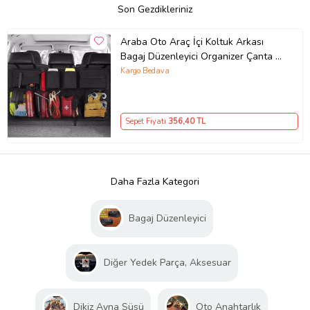
Son Gezdikleriniz
Araba Oto Araç İçi Koltuk Arkası
Bagaj Düzenleyici Organizer Çanta 8
Cepli Eşya Düzenleyici Bod
Kargo Bedava
Sepet Fiyatı
356
,40 TL
Daha Fazla Kategori
Bagaj Düzenleyici
Diğer Yedek Parça, Aksesuar
Dikiz Ayna Süsü
Oto Anahtarlık