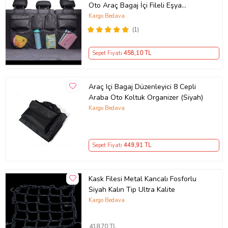
Oto Araç Bagaj İçi Fileli Eşya
Düzenleyici Organizeri Çantası
Kargo Bedava
(Siyah)
(1)
Sepet Fiyatı
458
,10 TL
Araç Içi Bagaj Düzenleyici 8 Cepli
Araba Oto Koltuk Organizer (Siyah)
Kargo Bedava
Sepet Fiyatı
449
,91 TL
Kask Filesi Metal Kancalı Fosforlu
Siyah Kalın Tip Ultra Kalite
Kargo Bedava
418
,70 TL