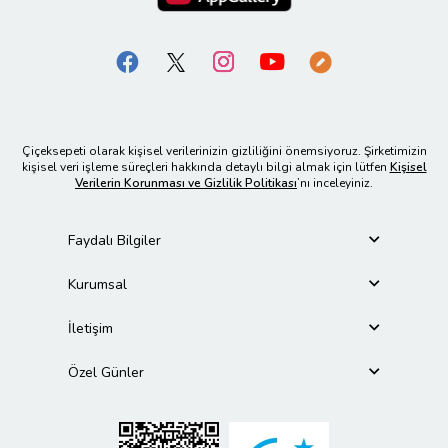
Çiçeksepeti olarak kişisel verilerinizin gizliliğini önemsiyoruz. Şirketimizin
kişisel veri işleme süreçleri hakkında detaylı bilgi almak için lütfen
Kişisel
Verilerin Korunması ve Gizlilik Politikası
’nı inceleyiniz.
Faydalı Bilgiler
Kurumsal
İletişim
Özel Günler