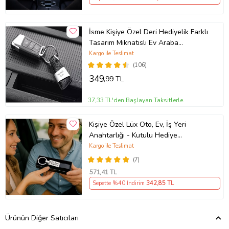
İsme Kişiye Özel Deri Hediyelik Farklı
Tasarım Mıknatıslı Ev Araba
Anahtarlık (Siyah)
Kargo ile Teslimat
(106)
349
,99 TL
37,33 TL'den Başlayan Taksitlerle
Kişiye Özel Lüx Oto, Ev, İş Yeri
Anahtarlığı - Kutulu Hediye
Paketinde
Kargo ile Teslimat
(7)
571
,41 TL
Sepette %40 İndirim
342
,85 TL
Ürünün Diğer Satıcıları