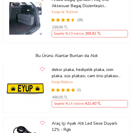
Aksesuar Bagaj Düzenleyici
Organizer (Siyah)
Kargo ile Teslimat
(28)
299
,90 TL
Sepette %10 İndirim
269
,91 TL
Bu Ürünü Alanlar Bunları da Aldı
dekor plaka, hediyelik plaka, isim
plaka, süs plakası, cam önü plakası,
tırcı plakası (Sarı-Siyah)
Kargo Bedava
(1)
490
,00 TL
Sepette %14 İndirim
421
,40 TL
Araç Içi Ayak Altı Led Sese Duyarlı
12'li - Rgb