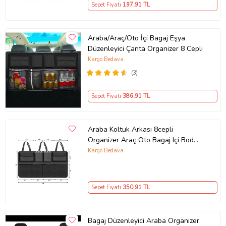
Sepet Fiyatı
197
,91 TL
Araba/Araç/Oto İçi Bagaj Eşya
Düzenleyici Çanta Organizer 8 Cepli
Kargo Bedava
(3)
Sepet Fiyatı
386
,91 TL
Araba Koltuk Arkası 8cepli
Organizer Araç Oto Bagaj Içi Bod
Düzenleyici (Siyah)
Kargo Bedava
Sepet Fiyatı
350
,91 TL
Bagaj Düzenleyici Araba Organizer