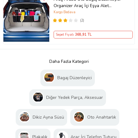
Organizer Araç İçi Eşya Alet
Düzenleyici Çanta 4 Cepli Organizer
Kargo Bedava
(2)
Sepet Fiyatı
368
,91 TL
Daha Fazla Kategori
Bagaj Düzenleyici
Diğer Yedek Parça, Aksesuar
Dikiz Ayna Süsü
Oto Anahtarlık
Plakalık
Araç İçi Telefon Tutucu