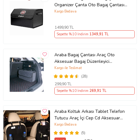
Organizer Çanta Oto Bagaj Çantası
2 Bölmeli Suni Deri
Kargo Bedava
1499
,90 TL
Sepette %10 İndirim
1349
,91 TL
Araba Bagaj Çantası Araç Oto
Aksesuar Bagaj Düzenleyici
Organizer (Siyah)
Kargo ile Teslimat
(28)
299
,90 TL
Sepette %10 İndirim
269
,91 TL
Araba Koltuk Arkası Tablet Telefon
Tutucu Araç İçi Cep Cd Aksesuar
Çantası Eşya Düzenleyici
Kargo Bedava
(5)