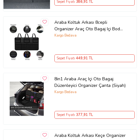
Sepet Fiyatı
386
,91 TL
Araba Koltuk Arkası 8cepli
Organizer Araç Oto Bagaj Içi Bod
Düzenleyici (Siyah)
Kargo Bedava
Sepet Fiyatı
449
,91 TL
8in1 Araba Araç Içi Oto Bagaj
Düzenleyici Organizer Çanta (Siyah)
Kargo Bedava
Sepet Fiyatı
377
,91 TL
Araba Koltuk Arkası Keçe Organizer