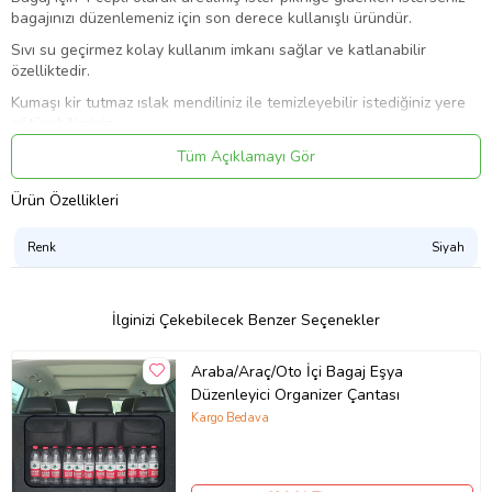
bagajınızı düzenlemeniz için son derece kullanışlı üründür.
Sıvı su geçirmez kolay kullanım imkanı sağlar ve katlanabilir
özelliktedir.
Kumaşı kir tutmaz ıslak mendiliniz ile temizleyebilir istediğiniz yere
götürebilirsiniz.
Ürünün kapaklı cepleri cırtlı olup arka kısmında bagaja sabitlemek
Tüm Açıklamayı Gör
için de cırt bulunmaktadır.
Ürün Özellikleri
Araba Oto Araç içi Bagaj Düzenleyici Organizer
Yıkanabilir Kumaş
Renk
Siyah
Sıvı Su Geçirmez Malzeme
4 Cepli
İlginizi Çekebilecek Benzer Seçenekler
Katlanabilir Özellik
Arka Taraf Sabitlenmesi için Cırt bulunmaktadır
Araba/Araç/Oto İçi Bagaj Eşya
Düzenleyici Organizer Çantası
Ürün Kodu:
kcm51805797
Kargo Bedava