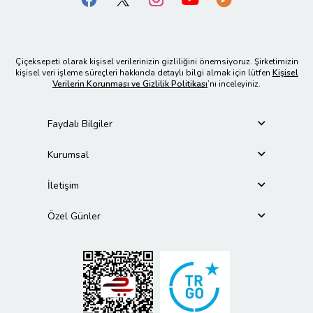
Çiçeksepeti olarak kişisel verilerinizin gizliliğini önemsiyoruz. Şirketimizin
kişisel veri işleme süreçleri hakkında detaylı bilgi almak için lütfen
Kişisel
Verilerin Korunması ve Gizlilik Politikası
’nı inceleyiniz.
Faydalı Bilgiler
Kurumsal
İletişim
Özel Günler