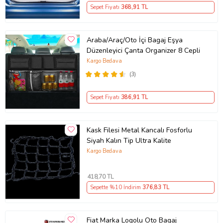
Sepet Fiyatı
368
,91 TL
Araba/Araç/Oto İçi Bagaj Eşya
Düzenleyici Çanta Organizer 8 Cepli
Kargo Bedava
(3)
Sepet Fiyatı
386
,91 TL
Kask Filesi Metal Kancalı Fosforlu
Siyah Kalın Tip Ultra Kalite
Kargo Bedava
418
,70 TL
Sepette %10 İndirim
376
,83 TL
Fiat Marka Logolu Oto Bagaj