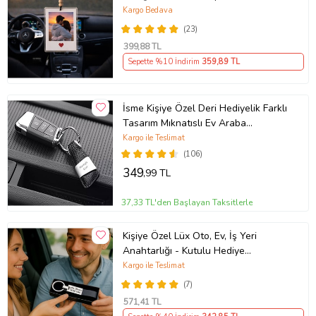
Süsü
Kargo Bedava
(23)
399
,88 TL
Sepette %10 İndirim
359
,89 TL
İsme Kişiye Özel Deri Hediyelik Farklı
Tasarım Mıknatıslı Ev Araba
Anahtarlık (Siyah)
Kargo ile Teslimat
(106)
349
,99 TL
37,33 TL'den Başlayan Taksitlerle
Kişiye Özel Lüx Oto, Ev, İş Yeri
Anahtarlığı - Kutulu Hediye
Paketinde
Kargo ile Teslimat
(7)
571
,41 TL