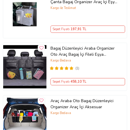
Çanta Bagaj Organizer Araç Içi Eşya
Düzenleyici Gri
Kargo ile Teslimat
Sepet Fiyatı
197
,91 TL
Bagaj Düzenleyici Araba Organizer
Oto Araç Bagaj İçi Fileli Eşya
Düzenleyici Organizeri Çantası
Kargo Bedava
(Siyah)
(1)
Sepet Fiyatı
458
,10 TL
Araç Araba Oto Bagaj Düzenleyici
Organizer Araç İçi Aksesuar
Kargo Bedava