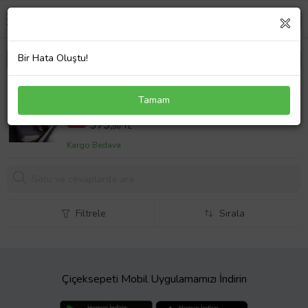
Bir Hata Oluştu!
Araç İçi Oto Koltuk Kılıfı Kedi Köpek Örtüsü
Tamam
Koruyucu (Siyah)
575,90 TL
%34
379,
90 TL
Kargo Bedava
Filtrele
Sırala
Çiçeksepeti Mobil Uygulamamızı İndirin