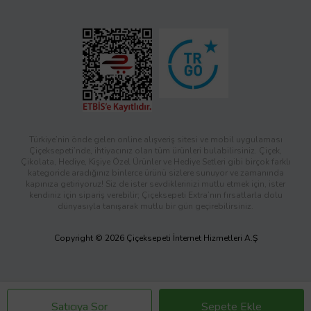
Türkiye’nin önde gelen online alışveriş sitesi ve mobil uygulaması
Çiçeksepeti’nde, ihtiyacınız olan tüm ürünleri bulabilirsiniz. Çiçek,
Çikolata, Hediye, Kişiye Özel Ürünler ve Hediye Setleri gibi birçok farklı
kategoride aradığınız binlerce ürünü sizlere sunuyor ve zamanında
kapınıza getiriyoruz! Siz de ister sevdiklerinizi mutlu etmek için, ister
kendiniz için sipariş verebilir; Çiçeksepeti Extra’nın fırsatlarla dolu
dünyasıyla tanışarak mutlu bir gün geçirebilirsiniz.
Copyright © 2026 Çiçeksepeti İnternet Hizmetleri A.Ş
Satıcıya Sor
Sepete Ekle