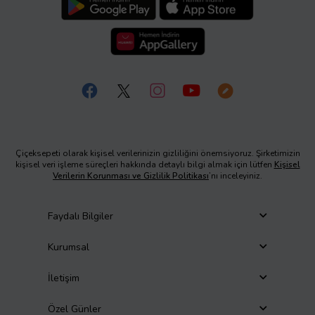
Çiçeksepeti olarak kişisel verilerinizin gizliliğini önemsiyoruz. Şirketimizin
kişisel veri işleme süreçleri hakkında detaylı bilgi almak için lütfen
Kişisel
Verilerin Korunması ve Gizlilik Politikası
’nı inceleyiniz.
Faydalı Bilgiler
Kurumsal
İletişim
Özel Günler