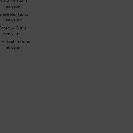
vukatlar Günü
Hediyeleri
emşireler Günü
Hediyeleri
Eczacılık Günü
Hediyeleri
ş Hekimleri Günü
Hediyeleri