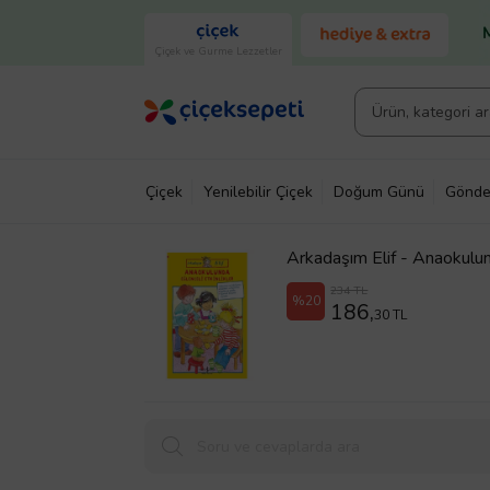
Çiçek ve Gurme Lezzetler
Çiçek
Yenilebilir Çiçek
Doğum Günü
Gönde
Arkadaşım Elif - Anaokulun
234 TL
%20
186,
30 TL