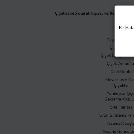
Çiçeksepeti olarak kişisel verilerinizin giz
Bir Hat
Faydalı Bilgil
Çiçek Bakımı
Çiçek Eşliğinde N
Çiçek Anlamla
Özel Günler
Mevsimlere Gö
Çiçekler
Yenilebilir Çiç
Saklama Koşull
Site Haritası
Ürün Sıralama Krit
Teslimat İpuçla
Sipariş Güncell