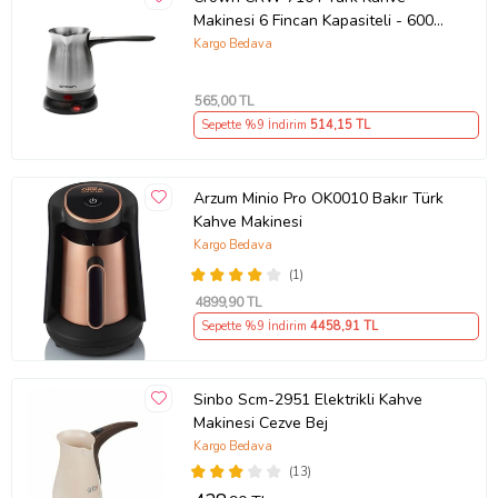
Makinesi 6 Fincan Kapasiteli - 600
W (Gri)
Kargo Bedava
565
,00 TL
Sepette %9 İndirim
514
,15 TL
Arzum Minio Pro OK0010 Bakır Türk
Kahve Makinesi
Kargo Bedava
(1)
4899
,90 TL
Sepette %9 İndirim
4458
,91 TL
Sinbo Scm-2951 Elektrikli Kahve
Makinesi Cezve Bej
Kargo Bedava
(13)