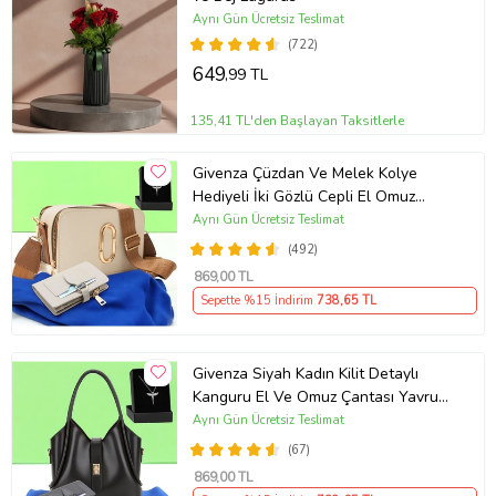
Aynı Gün Ücretsiz Teslimat
(722)
649
,99 TL
135,41 TL'den Başlayan Taksitlerle
Givenza Çüzdan Ve Melek Kolye
Hediyeli İki Gözlü Cepli El Omuz
Çanta (Krem)
Aynı Gün Ücretsiz Teslimat
(492)
869
,00 TL
Sepette %15 İndirim
738
,65 TL
Givenza Siyah Kadın Kilit Detaylı
Kanguru El Ve Omuz Çantası Yavru
Çantalı Cüzdan Ve Kolye Hediyeli
Aynı Gün Ücretsiz Teslimat
(67)
869
,00 TL