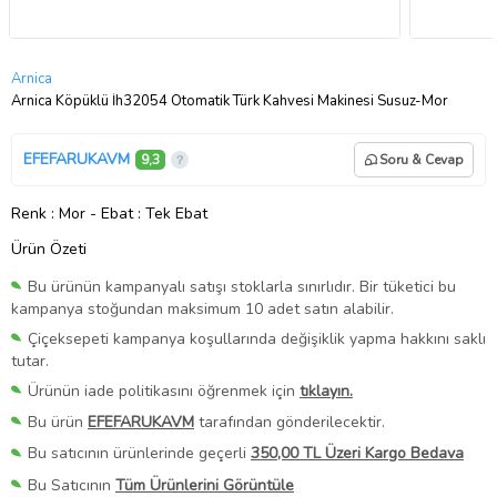
Arnica
Arnica Köpüklü İh32054 Otomatik Türk Kahvesi Makinesi Susuz-Mor
EFEFARUKAVM
9,3
Soru & Cevap
Renk
: Mor
-
Ebat
: Tek Ebat
Ürün Özeti
Bu ürünün kampanyalı satışı stoklarla sınırlıdır. Bir tüketici bu
kampanya stoğundan maksimum 10 adet satın alabilir.
Çiçeksepeti kampanya koşullarında değişiklik yapma hakkını saklı
tutar.
Ürünün iade politikasını öğrenmek için
tıklayın.
Bu ürün
EFEFARUKAVM
tarafından gönderilecektir.
Bu satıcının ürünlerinde geçerli
350,00 TL Üzeri Kargo Bedava
Bu Satıcının
Tüm Ürünlerini Görüntüle