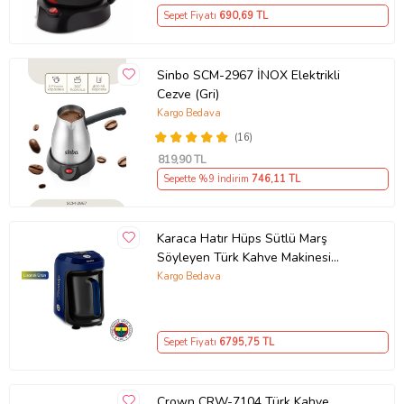
Sepet Fiyatı
690
,69 TL
Sinbo SCM-2967 İNOX Elektrikli
Cezve (Gri)
Kargo Bedava
(16)
819
,90 TL
Sepette %9 İndirim
746
,11 TL
Karaca Hatır Hüps Sütlü Marş
Söyleyen Türk Kahve Makinesi
Fenerbahçe Lisanslı
Kargo Bedava
Sepet Fiyatı
6795
,75 TL
Crown CRW-7104 Türk Kahve