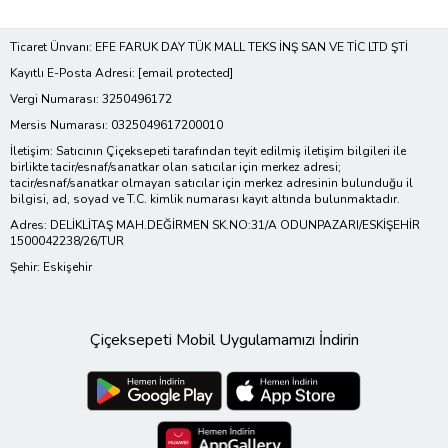
Ticaret Ünvanı: EFE FARUK DAY TÜK MALL TEKS İNŞ SAN VE TİC LTD ŞTİ
Kayıtlı E-Posta Adresi:
[email protected]
Vergi Numarası: 3250496172
Mersis Numarası: 0325049617200010
İletişim: Satıcının Çiçeksepeti tarafından teyit edilmiş iletişim bilgileri ile
birlikte tacir/esnaf/sanatkar olan satıcılar için merkez adresi;
tacir/esnaf/sanatkar olmayan satıcılar için merkez adresinin bulunduğu il
bilgisi, ad, soyad ve T.C. kimlik numarası kayıt altında bulunmaktadır.
Adres: DELİKLİTAŞ MAH.DEĞİRMEN SK.NO:31/A ODUNPAZARI/ESKİŞEHİR
1500042238/26/TUR
Şehir: Eskişehir
Çiçeksepeti Mobil Uygulamamızı İndirin