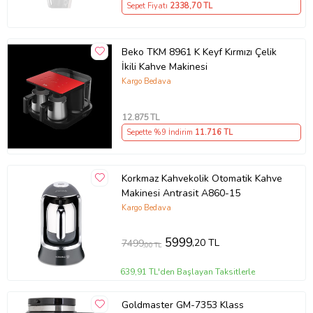
Sepet Fiyatı
2338
,70 TL
Beko TKM 8961 K Keyf Kırmızı Çelik
İkili Kahve Makinesi
Kargo Bedava
12.875
TL
Sepette %9 İndirim
11.716
TL
Korkmaz Kahvekolik Otomatik Kahve
Makinesi Antrasit A860-15
Kargo Bedava
5999
,20 TL
7499
,00 TL
639,91 TL'den Başlayan Taksitlerle
Goldmaster GM-7353 Klass