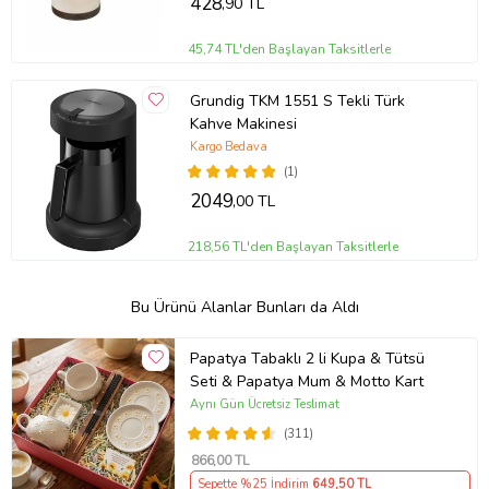
428
,90 TL
45,74 TL'den Başlayan Taksitlerle
Grundig TKM 1551 S Tekli Türk
Kahve Makinesi
Kargo Bedava
(1)
2049
,00 TL
218,56 TL'den Başlayan Taksitlerle
Bu Ürünü Alanlar Bunları da Aldı
Papatya Tabaklı 2 li Kupa & Tütsü
Seti & Papatya Mum & Motto Kart
Aynı Gün Ücretsiz Teslimat
(311)
866
,00 TL
Sepette %25 İndirim
649
,50 TL