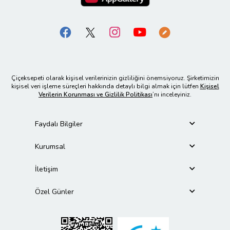
Çiçeksepeti olarak kişisel verilerinizin gizliliğini önemsiyoruz. Şirketimizin
kişisel veri işleme süreçleri hakkında detaylı bilgi almak için lütfen
Kişisel
Verilerin Korunması ve Gizlilik Politikası
’nı inceleyiniz.
Faydalı Bilgiler
Kurumsal
İletişim
Özel Günler