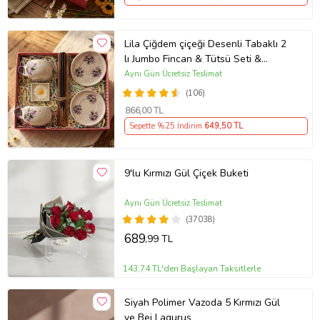
Lila Çiğdem çiçeği Desenli Tabaklı 2
lı Jumbo Fincan & Tütsü Seti &
Papatya Mum &
Aynı Gün Ücretsiz Teslimat
(106)
866
,00 TL
Sepette %25 İndirim
649
,50 TL
9'lu Kırmızı Gül Çiçek Buketi
Aynı Gün Ücretsiz Teslimat
(37038)
689
,99 TL
143,74 TL'den Başlayan Taksitlerle
Siyah Polimer Vazoda 5 Kırmızı Gül
ve Bej Lagurus