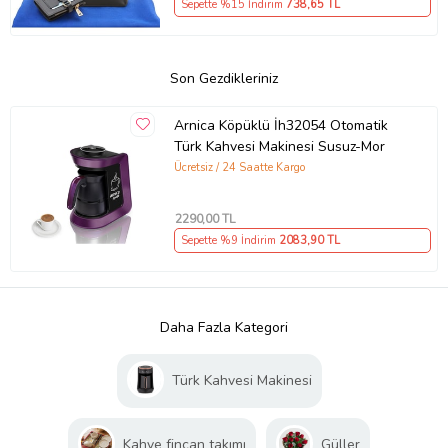
Sepette %15 İndirim
738
,65 TL
Son Gezdikleriniz
Arnica Köpüklü İh32054 Otomatik
Türk Kahvesi Makinesi Susuz-Mor
Ücretsiz / 24 Saatte Kargo
2290
,00 TL
Sepette %9 İndirim
2083
,90 TL
Daha Fazla Kategori
Türk Kahvesi Makinesi
Kahve fincan takımı
Güller