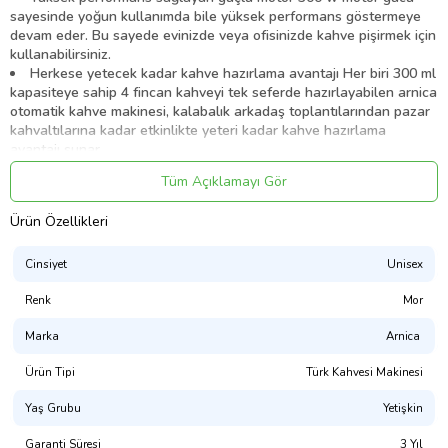
sayesinde yoğun kullanımda bile yüksek performans göstermeye
devam eder. Bu sayede evinizde veya ofisinizde kahve pişirmek için
kullanabilirsiniz.
Herkese yetecek kadar kahve hazırlama avantajı Her biri 300 ml
kapasiteye sahip 4 fincan kahveyi tek seferde hazırlayabilen arnica
otomatik kahve makinesi, kalabalık arkadaş toplantılarından pazar
kahvaltılarına kadar etkinlikte yeteri kadar kahve hazırlama
avantajı sunar.
Tek tuş ile kolay kontrol Sadece bir adet kontrol tuşu bulunan
Tüm Açıklamayı Gör
ve tüm ayarları sizin için otomatik olarak yapan arnica otomatik
kahve makinesi, herkesin kullanabileceği kadar pratiktir.
Ürün Özellikleri
Güvenli kullanım sağlayan çift emniyet sistemi Aşırı ısınma
emniyeti ve susuz çalışmama emniyeti sayesinde her zaman
güvenli bir kullanım sunar. Bu çift emniyet sistemi sayesinde hem
Cinsiyet
Unisex
cihazın kullanım ömrü korunur hem de olası kazaların önüne geçilir.
Renk
Damlama önleyici özel dökme ağzı tasarımı Damlama yapmayan
Mor
3 taraflı dökme ağzı tasarımı sayesinde kahvenizi direkt olarak
Marka
Arnica
fincana boşaltabilir, kahve haznesini sağ veya sol eliniz ile konforlu
bir şekilde kullanabilirsiniz.
Ürün Tipi
Türk Kahvesi Makinesi
Yıkanabilir kahve haznesi ile hijyenik kullanım Tamamen
çıkarılabilir olarak tasarlanan kahve pişirme haznesi elde veya
Yaş Grubu
Yetişkin
bulaşık makinesinde yıkanabilir özelliktedir. Bu tasarım sayesinde
her zaman hijyenik bir kullanım avantajı sunulur.
Garanti Süresi
3 Yıl