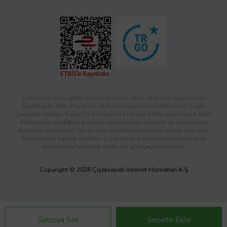
Türkiye’nin önde gelen online alışveriş sitesi ve mobil uygulaması
Çiçeksepeti’nde, ihtiyacınız olan tüm ürünleri bulabilirsiniz. Çiçek,
Çikolata, Hediye, Kişiye Özel Ürünler ve Hediye Setleri gibi birçok farklı
kategoride aradığınız binlerce ürünü sizlere sunuyor ve zamanında
kapınıza getiriyoruz! Siz de ister sevdiklerinizi mutlu etmek için, ister
kendiniz için sipariş verebilir; Çiçeksepeti Extra’nın fırsatlarla dolu
dünyasıyla tanışarak mutlu bir gün geçirebilirsiniz.
Copyright © 2026 Çiçeksepeti İnternet Hizmetleri A.Ş
Satıcıya Sor
Sepete Ekle