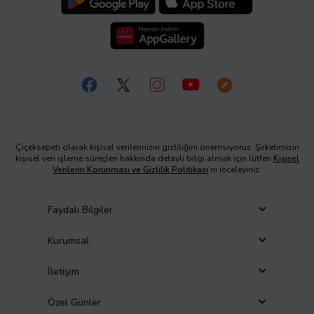
Çiçeksepeti olarak kişisel verilerinizin gizliliğini önemsiyoruz. Şirketimizin
kişisel veri işleme süreçleri hakkında detaylı bilgi almak için lütfen
Kişisel
Verilerin Korunması ve Gizlilik Politikası
’nı inceleyiniz.
Faydalı Bilgiler
Kurumsal
İletişim
Özel Günler