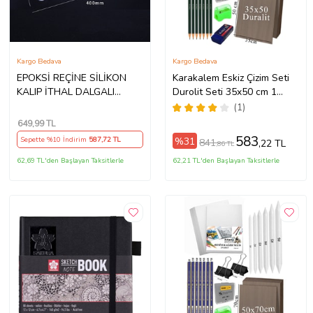
Kargo Bedava
Kargo Bedava
EPOKSİ REÇİNE SİLİKON
Karakalem Eskiz Çizim Seti
KALIP İTHAL DALGALI
Durolit Seti 35x50 cm 1
BÜYÜK BOY DİKDÖRTGEN
Paket Pastel Dağıtıcı Kalem
(1)
TEPSİ SİLİKON KALIP
Resim Kağıdı Dereceli Kalem
649
,99 TL
HB170215-0016 (Beyaz)
Seti Hamur Silgi Sınav
583
%31
Sepette %10 İndirim
587
,72 TL
841
,22 TL
,86 TL
Silgisi (Naturel)
62,69 TL'den Başlayan Taksitlerle
62,21 TL'den Başlayan Taksitlerle