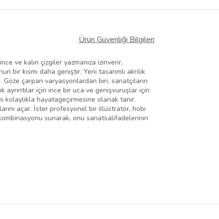
Ürün Güvenliği Bilgileri
e ve kalın çizgiler yazmanıza izinverir,
n bir kısmı daha geniştir. Yeni tasarımlı akrilik
r. Göze çarpan varyasyonlardan biri, sanatçıların
k ayrıntılar için ince bir uca ve genişvuruşlar için
nı kolaylıkla hayatageçirmesine olanak tanır.
rını açar. İster profesyonel bir illüstratör, hobi
ülük kombinasyonu sunarak, onu sanatsalifadelerinin