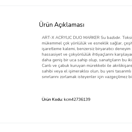
Ürün Açıklaması
ART-X ACRYLIC DUO MARKER Su bazlıdır. Toksik değ
mükemmel çok yönlülük ve esneklik sağlar, çeşitli 
işaretleme kalemi, benzersiz biryaratıcı deneyim
hassasiyet ve çokyönlülük ihtiyaçlarını karşılayan,
daha geniş bir uca sahip olup, sanatçıların bu ik
Canlı ve çabuk kuruyan mürekkebi ile akrilikişaretl
sahibi veya el işimeraklısı olun, bu yeni tasarıml
sınırlarını zorlamak isteyenler için vazgeçilmez bi
Ürün Kodu:
kcm42736139