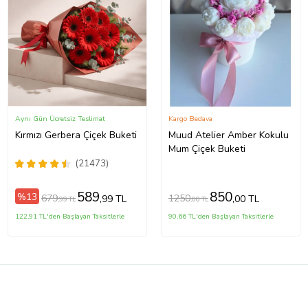
Aynı Gün Ücretsiz Teslimat
Kargo Bedava
Kırmızı Gerbera Çiçek Buketi
Muud Atelier Amber Kokulu
Mum Çiçek Buketi
(21473)
589
850
%13
679
1250
,99 TL
,00 TL
,99 TL
,00 TL
122,91 TL'den Başlayan Taksitlerle
90,66 TL'den Başlayan Taksitlerle