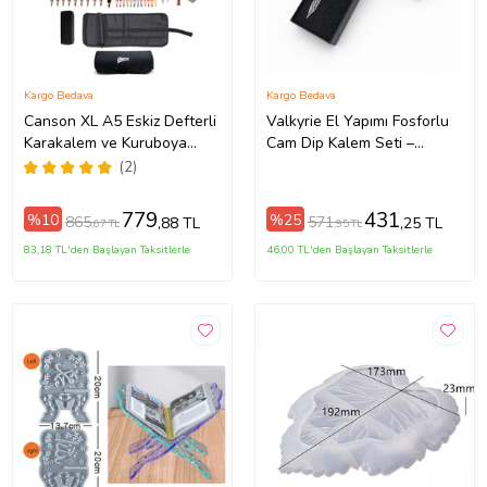
Kargo Bedava
Kargo Bedava
Canson XL A5 Eskiz Defterli
Valkyrie El Yapımı Fosforlu
Karakalem ve Kuruboya
Cam Dip Kalem Seti –
Kalemi Rulo Kalemlik Çizim
Karanlıkta Parlayan Özel
(2)
Eskiz Seti
Tasarım, Hediye Kutulu
779
431
%10
%25
865
571
,88 TL
,25 TL
,67 TL
,95 TL
83,18 TL'den Başlayan Taksitlerle
46,00 TL'den Başlayan Taksitlerle