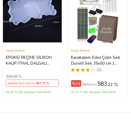
Kargo Bedava
Kargo Bedava
EPOKSİ REÇİNE SİLİKON
Karakalem Eskiz Çizim Seti
KALIP İTHAL DALGALI
Durolit Seti 35x50 cm 1
BÜYÜK BOY DİKDÖRTGEN
Paket Pastel Dağıtıcı Kalem
(1)
TEPSİ SİLİKON KALIP
Resim Kağıdı Dereceli Kalem
649
,99 TL
HB170215-0016 (Beyaz)
Seti Hamur Silgi Sınav
583
%31
Sepette %10 İndirim
587
,72 TL
841
,22 TL
,86 TL
Silgisi (Naturel)
62,69 TL'den Başlayan Taksitlerle
62,21 TL'den Başlayan Taksitlerle