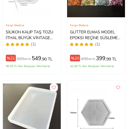
Kargo Bedava
Kargo Bedava
SİLİKON KALIP TAŞ TOZU
GLİTTER ELMAS MODEL
İTHAL BÜYÜK VİNTAGE
EPOKSİ REÇİNE SÜSLEME
DANTELLİ MODEL TABAK
PULU NAİL ART MAKYAJ
(1)
(1)
KALIBI EPOKSİ REÇİNE
SİM SET 15 GRAM x 8 RENK
HB180-0151 (Beyaz)
120 GRAM (Çok Renkli)
549
399
%21
%20
699
499
,90 TL
,99 TL
,90 TL
,90 TL
58,65 TL'den Başlayan Taksitlerle
42,66 TL'den Başlayan Taksitlerle