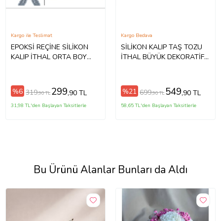
Kargo ile Teslimat
Kargo Bedava
EPOKSİ REÇİNE SİLİKON
SİLİKON KALIP TAŞ TOZU
KALIP İTHAL ORTA BOY
İTHAL BÜYÜK DEKORATİF
MOTİFLİ RAHLE SİLİKON
YAPRAK FİGÜR TABAK
KALIP HB60215-0023
KALIBI EPOKSİ REÇİNE
HB220-0150 (Beyaz)
299
549
%6
%21
319
699
,90 TL
,90 TL
,90 TL
,90 TL
31,98 TL'den Başlayan Taksitlerle
58,65 TL'den Başlayan Taksitlerle
Bu Ürünü Alanlar Bunları da Aldı