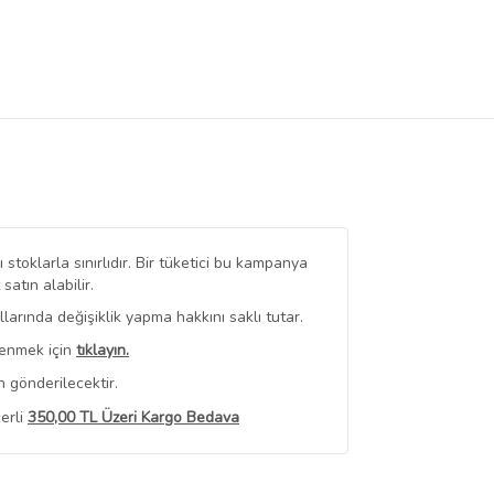
stoklarla sınırlıdır. Bir tüketici bu kampanya
tın alabilir.
arında değişiklik yapma hakkını saklı tutar.
renmek için
tıklayın.
 gönderilecektir.
erli
350,00 TL Üzeri Kargo Bedava
 Görüntüle
iyat bilgileri, satıcı tarafından