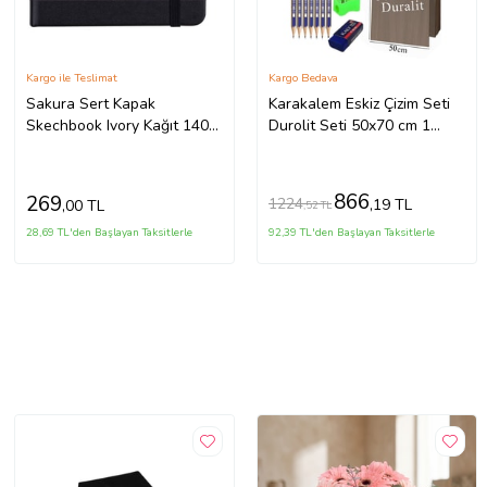
Kargo ile Teslimat
Kargo Bedava
Sakura Sert Kapak
Karakalem Eskiz Çizim Seti
Skechbook Ivory Kağıt 140
Durolit Seti 50x70 cm 1
gr 12x12 cm 80 yp
Paket Pastel Dağıtıcı Kalem
Resim Kağıdı Faber Dereceli
Kalem Seti Hamur Silgi
866
269
1224
,19 TL
,00 TL
,52 TL
Sınav Silgisi (Naturel)
28,69 TL'den Başlayan Taksitlerle
92,39 TL'den Başlayan Taksitlerle