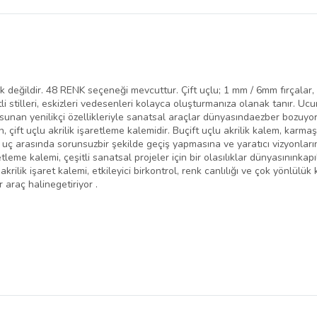
belirlenmektedir.
ildir. 48 RENK seçeneği mevcuttur. Çift uçlu; 1 mm / 6mm fırçalar, inc
stilleri, eskizleri vedesenleri kolayca oluşturmanıza olanak tanır. Ucunu
 sunan yenilikçi özellikleriyle sanatsal araçlar dünyasındaezber bozuyo
 çift uçlu akrilik işaretleme kalemidir. Buçift uçlu akrilik kalem, karmaşı
i uç arasında sorunsuzbir şekilde geçiş yapmasına ve yaratıcı vizyonları
eme kalemi, çeşitli sanatsal projeler için bir olasılıklar dünyasınınkapıla
ı akrilik işaret kalemi, etkileyici birkontrol, renk canlılığı ve çok yönl
r araç halinegetiriyor .