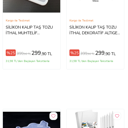
Kargo ile Teslimat
Kargo ile Teslimat
SİLİKON KALIP TAŞ TOZU
SİLİKON KALIP TAŞ TOZU
İTHAL MUHTELİF
İTHAL DEKORATİF ALTIGEN
DİKDÖRTGEN BARDAK
TABAK BARDAK ALTLIĞI
ALTLIĞI KALIBI MUM EPOKSİ
KALIBI MUM EPOKSİ HB80-
HB60-0188 (Beyaz)
0186 (Beyaz)
299
299
%25
%25
399
399
,90 TL
,90 TL
,90 TL
,90 TL
31,98 TL'den Başlayan Taksitlerle
31,98 TL'den Başlayan Taksitlerle