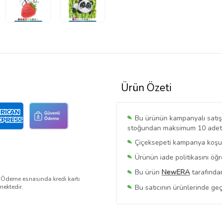
Ürün Özeti
Bu ürünün kampanyalı satışı 
stoğundan maksimum 10 adet sa
Çiçeksepeti kampanya koşull
Ürünün iade politikasını öğ
Bu ürün
NewERA
tarafından
. Ödeme esnasında kredi kartı
Bu satıcının ürünlerinde geç
mektedir.
Bu Satıcının
Tüm Ürünlerini
Ürün sayfasında gördüğünüz f