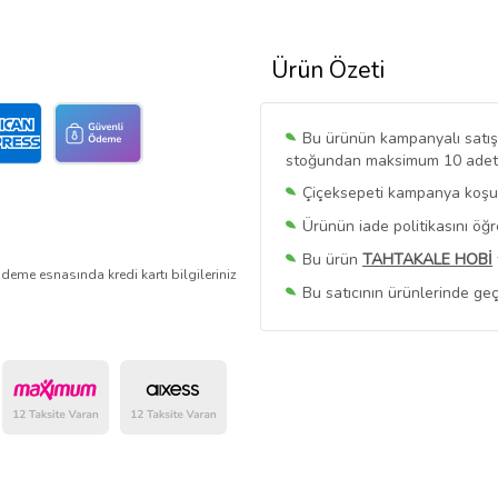
Ürün Özeti
Bu ürünün kampanyalı satışı 
stoğundan maksimum 10 adet sa
Çiçeksepeti kampanya koşull
Ürünün iade politikasını öğ
Bu ürün
TAHTAKALE HOBİ
deme esnasında kredi kartı bilgileriniz
Bu satıcının ürünlerinde geç
Bu Satıcının
Tüm Ürünlerini
Ürün sayfasında gördüğünüz f
belirlenmektedir.