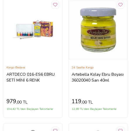
Kargo Bedava
24 Saatte Kargo
ARTDECO 016-ES6 EBRU
Artebella Kolay Ebru Boyası
SETİ MİNİ 6 RENK
36020040 Sarı 40ml
979
119
,00 TL
,00 TL
104,42 TL'den Başlayan Taksitlerle
12,69 TL'den Başlayan Taksitlerle