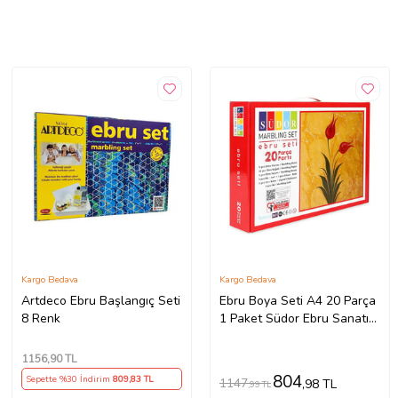
Kargo Bedava
Kargo Bedava
Artdeco Ebru Başlangıç Seti
Ebru Boya Seti A4 20 Parça
8 Renk
1 Paket Südor Ebru Sanatı
Seti 1 Paket (Çok Renkli)
1156
,90 TL
804
Sepette %30 İndirim
809
,83 TL
1147
,98 TL
,99 TL