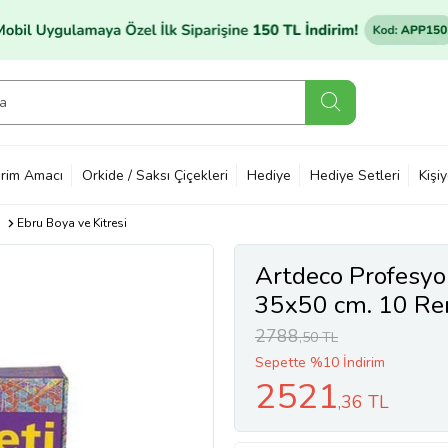
rim Amacı
Orkide / Saksı Çiçekleri
Hediye
Hediye Setleri
Kişi
Ebru Boya ve Kitresi
Artdeco Profesyo
35x50 cm. 10 Re
2788
,50 TL
Sepette %10 İndirim
2521
,36 TL