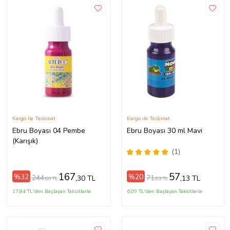
Kargo ile Teslimat
Kargo ile Teslimat
Ebru Boyası 04 Pembe
Ebru Boyası 30 ml Mavi
(Karışık)
(1)
167
57
%32
%20
244
71
,30 TL
,13 TL
,60 TL
,02 TL
17,84 TL'den Başlayan Taksitlerle
6,09 TL'den Başlayan Taksitlerle