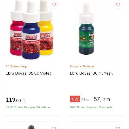
24 Saatte Kargo
Kargo ile Teslimat
Ebru Boyası 35 Cc Violet
Ebru Boyası 30 ml Yeşil
57
119
%20
71
,13 TL
,00 TL
,02 TL
12,69 TL'den Başlayan Taksitlerle
6,09 TL'den Başlayan Taksitlerle