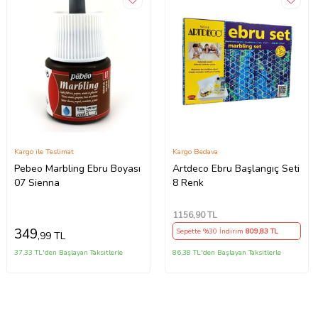
Kargo ile Teslimat
Kargo Bedava
Pebeo Marbling Ebru Boyası
Artdeco Ebru Başlangıç Seti
07 Sienna
8 Renk
1156
,90 TL
349
Sepette %30 İndirim
809
,83 TL
,99 TL
37,33 TL'den Başlayan Taksitlerle
86,38 TL'den Başlayan Taksitlerle