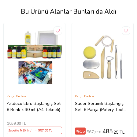
Bu Ürünü Alanlar Bunları da Aldı
Kargo Bedava
Kargo Bedava
Artdeco Ebru Başlangıç Seti
Südor Seramik Başlangıç
8 Renk x 30 ml (A4 Tekneli)
Seti 8 Parça (Potery Tool
Kıds)
1059
,00 TL
485
%15
Sepette %10 İndirim
957
,55 TL
567
,25 TL
,75 TL