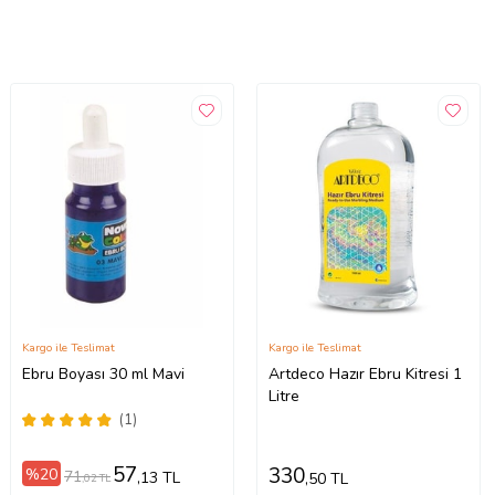
Kargo ile Teslimat
Kargo ile Teslimat
Ebru Boyası 30 ml Mavi
Artdeco Hazır Ebru Kitresi 1
Litre
(1)
57
330
%20
71
,13 TL
,50 TL
,02 TL