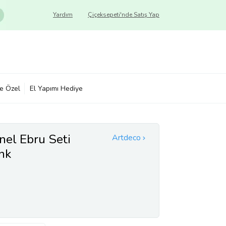
Yardım
Çiçeksepeti'nde Satış Yap
ye Özel
El Yapımı Hediye
nel Ebru Seti
Artdeco
nk