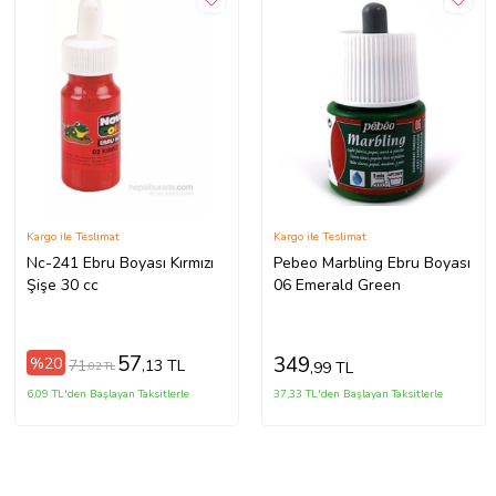
Kargo ile Teslimat
Kargo ile Teslimat
Nc-241 Ebru Boyası Kırmızı
Pebeo Marbling Ebru Boyası
Şişe 30 cc
06 Emerald Green
57
349
%20
71
,13 TL
,99 TL
,02 TL
6,09 TL'den Başlayan Taksitlerle
37,33 TL'den Başlayan Taksitlerle