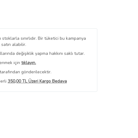
stoklarla sınırlıdır. Bir tüketici bu kampanya
tın alabilir.
arında değişiklik yapma hakkını saklı tutar.
renmek için
tıklayın.
tarafından gönderilecektir.
erli
350,00 TL Üzeri Kargo Bedava
 Görüntüle
iyat bilgileri, satıcı tarafından