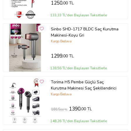
1250
,00 TL
133,33 TL'den Başlayan Taksitlerle
Sinbo SHD-1717 BLDC Saç Kurutma
Makinesi-Koyu Gri
Kargo Bedava
1299
,00 TL
138,56 TL'den Başlayan Taksitlerle
Torima H5 Pembe Güçlü Saç
Kurutma Makinesi Saç Şekillendirici
Kargo Bedava
1390
,00 TL
1815
,00 TL
148,26 TL'den Başlayan Taksitlerle