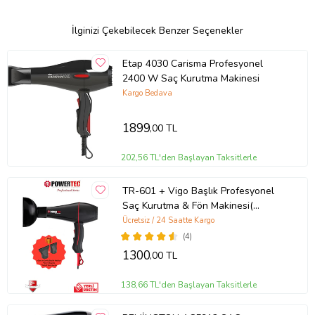
İlginizi Çekebilecek Benzer Seçenekler
Etap 4030 Carisma Profesyonel
2400 W Saç Kurutma Makinesi
Kargo Bedava
1899
,00 TL
202,56 TL'den Başlayan Taksitlerle
TR-601 + Vigo Başlık Profesyonel
Saç Kurutma & Fön Makinesi(
Kuaförlerin Tercihi)
Ücretsiz / 24 Saatte Kargo
(4)
1300
,00 TL
138,66 TL'den Başlayan Taksitlerle