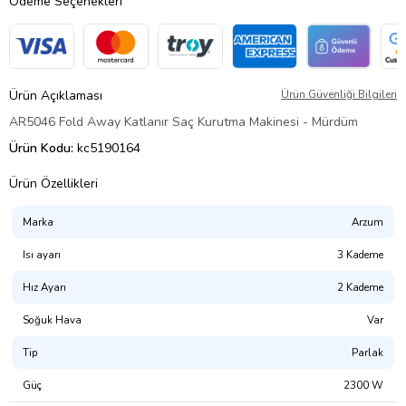
Ödeme Seçenekleri
Ürün Açıklaması
Ürün Güvenliği Bilgileri
AR5046 Fold Away Katlanır Saç Kurutma Makinesi - Mürdüm
Ürün Kodu:
kc5190164
Ürün Özellikleri
Marka
Arzum
Isı ayarı
3 Kademe
Hız Ayarı
2 Kademe
Soğuk Hava
Var
Tip
Parlak
Güç
2300 W