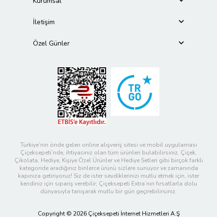
Kurumsal
İletişim
Özel Günler
Türkiye’nin önde gelen online alışveriş sitesi ve mobil uygulaması
Çiçeksepeti’nde, ihtiyacınız olan tüm ürünleri bulabilirsiniz. Çiçek,
Çikolata, Hediye, Kişiye Özel Ürünler ve Hediye Setleri gibi birçok farklı
kategoride aradığınız binlerce ürünü sizlere sunuyor ve zamanında
kapınıza getiriyoruz! Siz de ister sevdiklerinizi mutlu etmek için, ister
kendiniz için sipariş verebilir; Çiçeksepeti Extra’nın fırsatlarla dolu
dünyasıyla tanışarak mutlu bir gün geçirebilirsiniz.
Copyright © 2026 Çiçeksepeti İnternet Hizmetleri A.Ş