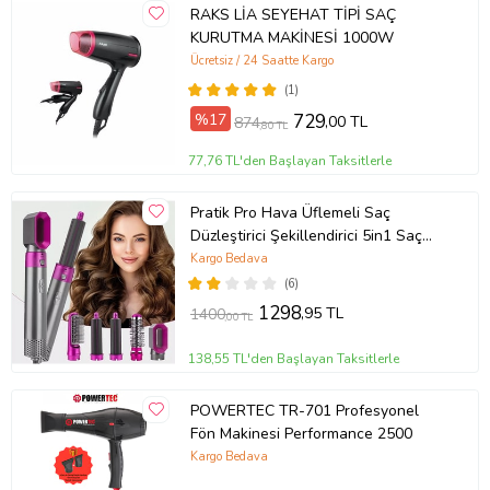
RAKS LİA SEYEHAT TİPİ SAÇ
KURUTMA MAKİNESİ 1000W
Ücretsiz / 24 Saatte Kargo
(1)
%17
729
,00 TL
874
,80 TL
77,76 TL'den Başlayan Taksitlerle
Pratik Pro Hava Üflemeli Saç
Düzleştirici Şekillendirici 5in1 Saç
Bakım Seti Hot Air Styler 5 in 1
Kargo Bedava
(6)
1298
,95 TL
1400
,00 TL
138,55 TL'den Başlayan Taksitlerle
POWERTEC TR-701 Profesyonel
Fön Makinesi Performance 2500
Kargo Bedava