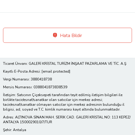
Hata Bildir
Ticaret Ünvanı: GALERİ KRİSTAL TURİZM İNŞAAT PAZARLAMA VE TİC. A.Ş
Kayıtlı E-Posta Adresi:
[email protected]
Vergi Numarası: 3880418738
Mersis Numarası: 0388041873838539
İletişim: Satıcının Çiçeksepeti tarafından teyit edilmiş iletişim bilgileri ile
birlikte tacir/esnaf/sanatkar olan satıcılar için merkez adresi;
tacir/esnaf/sanatkar olmayan satıcılar için merkez adresinin bulunduğu il
bilgisi, ad, soyad ve T.C. kimlik numarası kayıt altında bulunmaktadır.
Adres: ALTINOVA SİNAN MAH. SERİK CAD. GALERİ KRİSTAL NO: 113 KEPEZ/
ANTALYA 1500029010/7/TUR
Şehir: Antalya