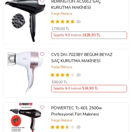
REMİNGTON AC5912 SAÇ
KURUTMA MAKİNESİ
Kargo Bedava
(1)
1790
,00 TL
Sepette %9 İndirim
1628
,90 TL
CVS DN-7023BY BEGÜM BEYAZ
SAÇ KURUTMA MAKİNESİ
Kargo Bedava
(1)
590
,00 TL
Sepette %9 İndirim
536
,90 TL
POWERTEC Tr-601 2500w
Profesyonel Fön Makinesi
Kargo Bedava
(2)