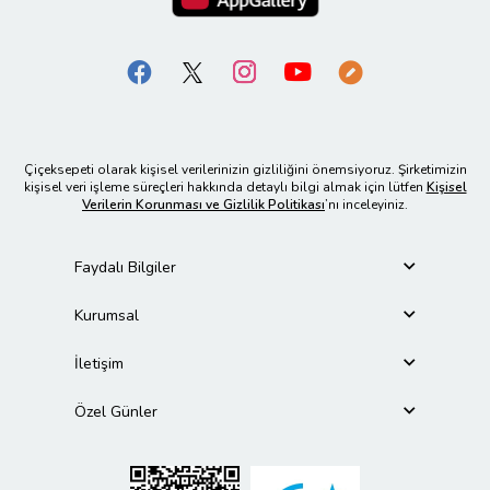
Çiçeksepeti olarak kişisel verilerinizin gizliliğini önemsiyoruz. Şirketimizin
kişisel veri işleme süreçleri hakkında detaylı bilgi almak için lütfen
Kişisel
Verilerin Korunması ve Gizlilik Politikası
’nı inceleyiniz.
Faydalı Bilgiler
Kurumsal
İletişim
Özel Günler