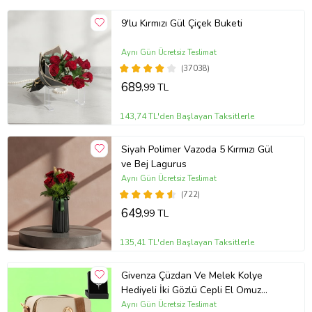
9'lu Kırmızı Gül Çiçek Buketi
Aynı Gün Ücretsiz Teslimat
(37038)
689
,99 TL
143,74 TL'den Başlayan Taksitlerle
Siyah Polimer Vazoda 5 Kırmızı Gül
ve Bej Lagurus
Aynı Gün Ücretsiz Teslimat
(722)
649
,99 TL
135,41 TL'den Başlayan Taksitlerle
Givenza Çüzdan Ve Melek Kolye
Hediyeli İki Gözlü Cepli El Omuz
Çanta (Krem)
Aynı Gün Ücretsiz Teslimat