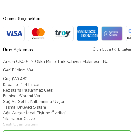
Ödeme Seçenekleri
Ürün Açıklaması
Ürün Güvenliği Bilgileri
Arzum OK004-N Okka Minio Türk Kahvesi Makinesi - Nar
Geri Bildirim Ver
Güç (W) 480
Kapasite 1-4 Fincan
Rezistans Paslanmaz Çelik
Emniyet Sistemi Var
Sağ Ve Sol El Kullanımına Uygun
Taşma Önleyici Sistem
Ağır Ateşte İdeal Pişirme Özelliği
Yıkanabilir Cezve
Sesli Uyarı Sistemi
Ürün Kodu:
kcm93561238