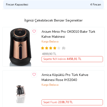
Fincan Kapasitesi
4 Fincan
İlginizi Çekebilecek Benzer Seçenekler
Arzum Minio Pro OK0010 Bakır Türk
Kahve Makinesi
Kargo Bedava
(1)
4899
,90 TL
Sepette %9 İndirim
4458
,91 TL
Arnica Köpüklü Pro Türk Kahve
Makinesi Rose IH32040
Kargo Bedava
Sepet Fiyatı
2338
,70 TL