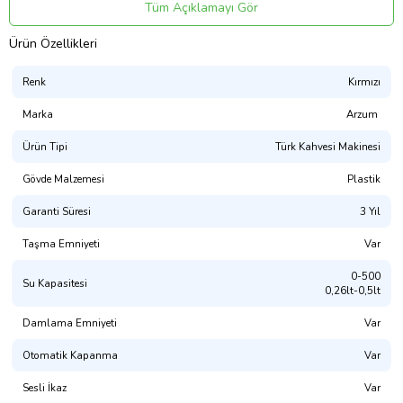
Tüm Açıklamayı Gör
Ürün Özellikleri
Renk
Kırmızı
Marka
Arzum
Ürün Tipi
Türk Kahvesi Makinesi
Gövde Malzemesi
Plastik
Garanti Süresi
3 Yıl
Taşma Emniyeti
Var
0-500
Su Kapasitesi
0,26lt-0,5lt
Damlama Emniyeti
Var
Otomatik Kapanma
Var
Sesli İkaz
Var