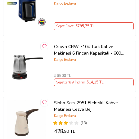
Fenerbahçe Lisanslı
Kargo Bedava
Sepet Fiyatı
6795
,75 TL
Crown CRW-7104 Türk Kahve
Makinesi 6 Fincan Kapasiteli - 600
W (Gri)
Kargo Bedava
565
,00 TL
Sepette %9 İndirim
514
,15 TL
Sinbo Scm-2951 Elektrikli Kahve
Makinesi Cezve Bej
Kargo Bedava
(13)
428
,90 TL