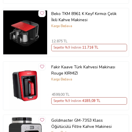
Beko TKM 8961 K Keyf Kırmızı Çelik
İkili Kahve Makinesi
Kargo Bedava
12.875
TL
Sepette %9 İndirim
11.716
TL
Fakir Kaave Türk Kahvesi Makinası
Rouge KIRMIZI
Kargo Bedava
4599
,00 TL
Sepette %9 İndirim
4185
,09 TL
Goldmaster GM-7353 Klass
Öğütücülü Filtre Kahve Makinesi