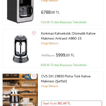
Kargo Bedava
6788
,00 TL
724,05 TL'den Başlayan Taksitlerle
Korkmaz Kahvekolik Otomatik Kahve
Makinesi Antrasit A860-15
Kargo Bedava
5999
,20 TL
7499
,00 TL
639,91 TL'den Başlayan Taksitlerle
CVS DN 19830 Pisha Türk Kahve
Makinesi (Şeffaf)
Kargo Bedava
Sepet Fiyatı
581
,49 TL