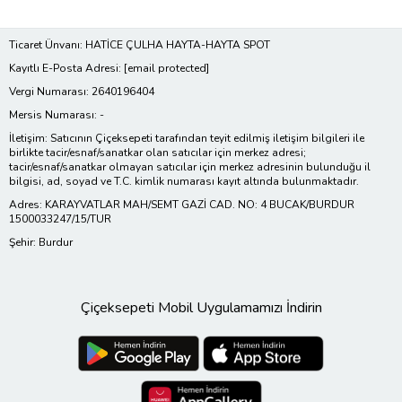
Ticaret Ünvanı: HATİCE ÇULHA HAYTA-HAYTA SPOT
Kayıtlı E-Posta Adresi:
[email protected]
Vergi Numarası: 2640196404
Mersis Numarası: -
İletişim: Satıcının Çiçeksepeti tarafından teyit edilmiş iletişim bilgileri ile
birlikte tacir/esnaf/sanatkar olan satıcılar için merkez adresi;
tacir/esnaf/sanatkar olmayan satıcılar için merkez adresinin bulunduğu il
bilgisi, ad, soyad ve T.C. kimlik numarası kayıt altında bulunmaktadır.
Adres: KARAYVATLAR MAH/SEMT GAZİ CAD. NO: 4 BUCAK/BURDUR
1500033247/15/TUR
Şehir: Burdur
Çiçeksepeti Mobil Uygulamamızı İndirin