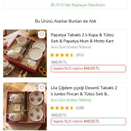
45,74 TL'den Başlayan Taksitlerle
Bu Ürünü Alanlar Bunları da Aldı
Papatya Tabaklı 2 li Kupa & Tütsü
Seti & Papatya Mum & Motto Kart
Aynı Gün Ücretsiz Teslimat
(311)
866
,00 TL
Sepette %25 İndirim
649
,50 TL
Lila Çiğdem çiçeği Desenli Tabaklı 2
lı Jumbo Fincan & Tütsü Seti &
Papatya Mum &
Aynı Gün Ücretsiz Teslimat
(106)
866
,00 TL
Sepette %25 İndirim
649
,50 TL