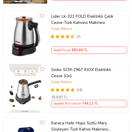
Lider Lk-321 FOLD Elektrikli Çelik
Cezve-Türk Kahvesi Makinesi
Kargo Bedava
(7)
Sepet Fiyatı
690
,69 TL
Sinbo SCM-2967 İNOX Elektrikli
Cezve (Gri)
Kargo Bedava
(16)
819
,90 TL
Sepette %9 İndirim
746
,11 TL
Karaca Hatır Hüps Sütlü Marş
Söyleyen Türk Kahve Makinesi