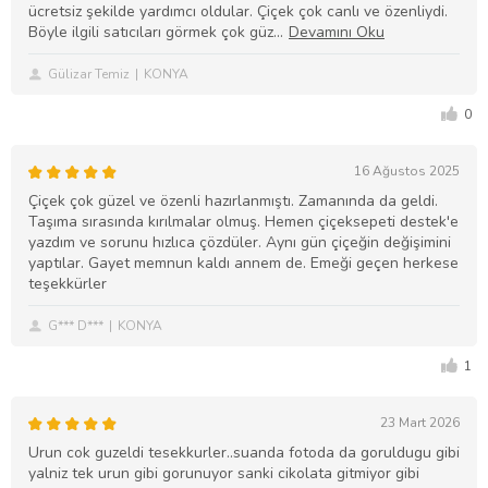
ücretsiz şekilde yardımcı oldular. Çiçek çok canlı ve özenliydi.
Böyle ilgili satıcıları görmek çok güz
Gülizar Temiz
KONYA
0
16 Ağustos 2025
Çiçek çok güzel ve özenli hazırlanmıştı. Zamanında da geldi.
Taşıma sırasında kırılmalar olmuş. Hemen çiçeksepeti destek'e
yazdım ve sorunu hızlıca çözdüler. Aynı gün çiçeğin değişimini
yaptılar. Gayet memnun kaldı annem de. Emeği geçen herkese
teşekkürler
G*** D***
KONYA
1
23 Mart 2026
Urun cok guzeldi tesekkurler..suanda fotoda da goruldugu gibi
yalniz tek urun gibi gorunuyor sanki cikolata gitmiyor gibi