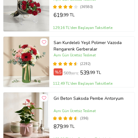
(36580)
619
,99 TL
129,16 TL'den Başlayan Taksitlerle
Sarı Kurdeleli Yeşil Polimer Vazoda
Rengarenk Gerberalar
Aynı Gün Ücretsiz Teslimat
(2292)
%5
539
,99 TL
569
,99 TL
112,49 TL'den Başlayan Taksitlerle
Gri Beton Saksıda Pembe Antoryum
Aynı Gün Ücretsiz Teslimat
(396)
879
,99 TL