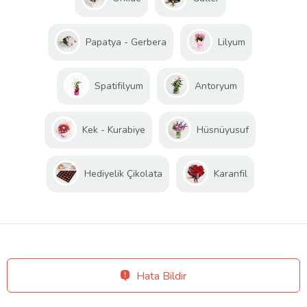
Papatya - Gerbera
Lilyum
Spatifilyum
Antoryum
Kek - Kurabiye
Hüsnüyusuf
Hediyelik Çikolata
Karanfil
Hata Bildir