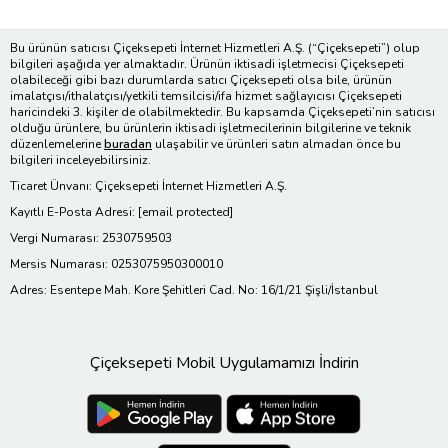
Bu ürünün satıcısı Çiçeksepeti İnternet Hizmetleri A.Ş. (“Çiçeksepeti”) olup
bilgileri aşağıda yer almaktadır. Ürünün iktisadi işletmecisi Çiçeksepeti
olabileceği gibi bazı durumlarda satıcı Çiçeksepeti olsa bile, ürünün
imalatçısı/ithalatçısı/yetkili temsilcisi/ifa hizmet sağlayıcısı Çiçeksepeti
haricindeki 3. kişiler de olabilmektedir. Bu kapsamda Çiçeksepeti’nin satıcısı
olduğu ürünlere, bu ürünlerin iktisadi işletmecilerinin bilgilerine ve teknik
düzenlemelerine
buradan
ulaşabilir ve ürünleri satın almadan önce bu
bilgileri inceleyebilirsiniz.
Ticaret Ünvanı: Çiçeksepeti İnternet Hizmetleri A.Ş.
Kayıtlı E-Posta Adresi:
[email protected]
Vergi Numarası: 2530759503
Mersis Numarası: 0253075950300010
Adres: Esentepe Mah. Kore Şehitleri Cad. No: 16/1/21 Şişli/İstanbul
Çiçeksepeti Mobil Uygulamamızı İndirin