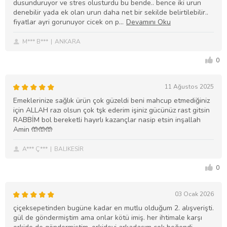
dusunduruyor ve stres olusturdu bu bende.. bence iki urun
denebilir yada ek olan urun daha net bir sekilde belirtilebilir..
fiyatlar ayri gorunuyor cicek on p
M*** B***
ANKARA
0
11 Ağustos 2025
Emeklerinize sağlık ürün çok güzeldi beni mahcup etmediğiniz
için ALLAH razı olsun çok tşk ederim işiniz gücünüz rast gitsin
RABBİM bol bereketli hayırlı kazançlar nasip etsin inşallah
Amin 🤲🤲🤲
A*** Ç***
BALIKESİR
0
03 Ocak 2026
çiçeksepetinden bugüne kadar en mutlu olduğum 2. alışverişti.
gül de göndermiştim ama onlar kötü imiş. her ihtimale karşı