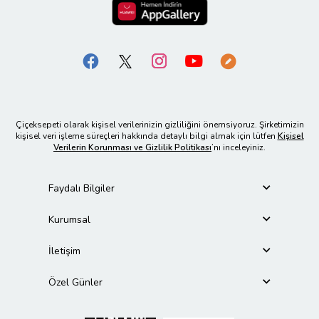
Çiçeksepeti olarak kişisel verilerinizin gizliliğini önemsiyoruz. Şirketimizin
kişisel veri işleme süreçleri hakkında detaylı bilgi almak için lütfen
Kişisel
Verilerin Korunması ve Gizlilik Politikası
’nı inceleyiniz.
Faydalı Bilgiler
Kurumsal
İletişim
Özel Günler