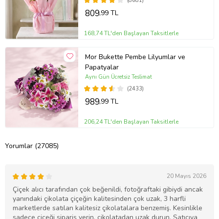
(8681)
809
,99 TL
168,74 TL'den Başlayan Taksitlerle
Mor Bukette Pembe Lilyumlar ve
Papatyalar
Aynı Gün Ücretsiz Teslimat
(2433)
989
,99 TL
206,24 TL'den Başlayan Taksitlerle
Yorumlar (27085)
20 Mayıs 2026
Çiçek alıcı tarafından çok beğenildi, fotoğraftaki gibiydi ancak
yanındaki çikolata çiçeğin kalitesinden çok uzak, 3 harfli
marketlerde satılan kalitesiz çikolatalara benzemiş. Kesinlikle
sadece çiçeği sipariş verin, çikolatadan uzak durun. Satıcıya