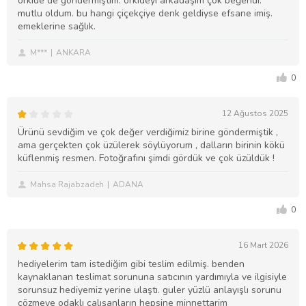
orkide de göndermiştim. orkideyi arkadaşım çok beğendi.
mutlu oldum. bu hangi çiçekçiye denk geldiyse efsane imiş.
emeklerine sağlık.
M***
ANKARA
0
12 Ağustos 2025
Ürünü sevdiğim ve çok değer verdiğimiz birine göndermiştik ,
ama gerçekten çok üzülerek söylüyorum , dalların birinin kökü
küflenmiş resmen. Fotoğrafını şimdi gördük ve çok üzüldük !
Mahsa Rajabzadeh
ADANA
0
16 Mart 2026
hediyelerim tam istediğim gibi teslim edilmiş. benden
kaynaklanan teslimat sorununa satıcının yardımıyla ve ilgisiyle
sorunsuz hediyemiz yerine ulaştı. guler yüzlü anlayışlı sorunu
çözmeye odaklı çalışanların hepsine minnettarim