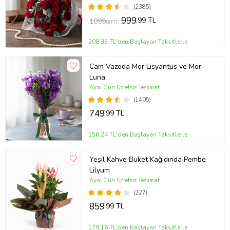
(2385)
Ürün Kodu:
at2360
999
,99 TL
1099
,00 TL
208,33 TL'den Başlayan Taksitlerle
Cam Vazoda Mor Lisyantus ve Mor
Luna
Aynı Gün Ücretsiz Teslimat
(1405)
749
,99 TL
156,24 TL'den Başlayan Taksitlerle
Yeşil Kahve Buket Kağıdında Pembe
Lilyum
Aynı Gün Ücretsiz Teslimat
(227)
859
,99 TL
179,16 TL'den Başlayan Taksitlerle