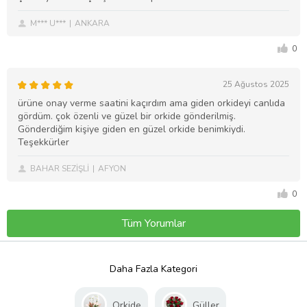
M*** U***
ANKARA
0
25 Ağustos 2025
ürüne onay verme saatini kaçırdım ama giden orkideyi canlıda
gördüm. çok özenli ve güzel bir orkide gönderilmiş.
Gönderdiğim kişiye giden en güzel orkide benimkiydi.
Teşekkürler
BAHAR SEZİŞLİ
AFYON
0
Tüm Yorumlar
Daha Fazla Kategori
Orkide
Güller