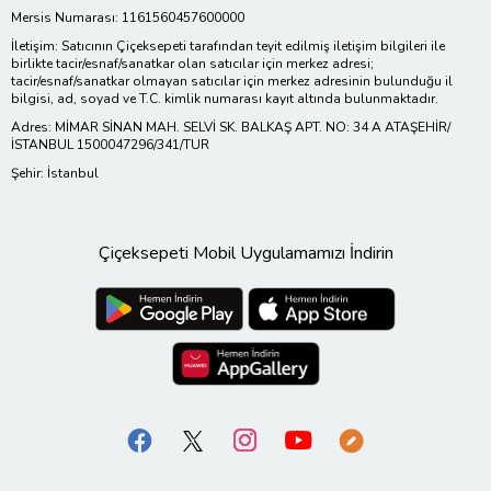
Mersis Numarası: 1161560457600000
İletişim: Satıcının Çiçeksepeti tarafından teyit edilmiş iletişim bilgileri ile
birlikte tacir/esnaf/sanatkar olan satıcılar için merkez adresi;
tacir/esnaf/sanatkar olmayan satıcılar için merkez adresinin bulunduğu il
bilgisi, ad, soyad ve T.C. kimlik numarası kayıt altında bulunmaktadır.
Adres: MİMAR SİNAN MAH. SELVİ SK. BALKAŞ APT. NO: 34 A ATAŞEHİR/
İSTANBUL 1500047296/341/TUR
Şehir: İstanbul
Çiçeksepeti Mobil Uygulamamızı İndirin