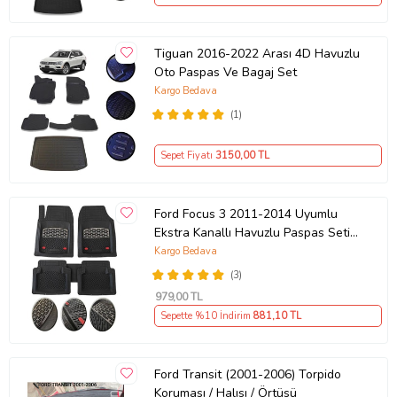
Tiguan 2016-2022 Arası 4D Havuzlu
Oto Paspas Ve Bagaj Set
Kargo Bedava
(1)
Sepet Fiyatı
3150
,00 TL
Ford Focus 3 2011-2014 Uyumlu
Ekstra Kanallı Havuzlu Paspas Seti
Krom Gümüş 4D
Kargo Bedava
(3)
979
,00 TL
Sepette %10 İndirim
881
,10 TL
Ford Transit (2001-2006) Torpido
Koruması / Halısı / Örtüsü