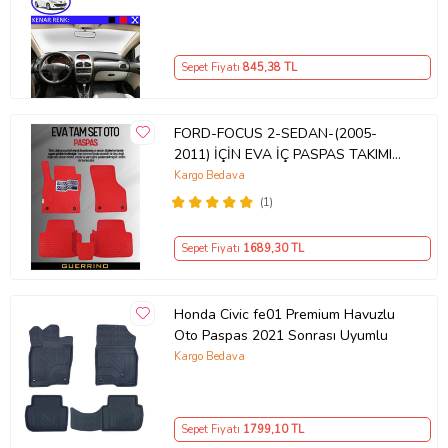
Sepet Fiyatı
845
,38 TL
FORD-FOCUS 2-SEDAN-(2005-
2011) İÇİN EVA İÇ PASPAS TAKIMI
(METAL TOPUKLUK DAHİL)
Kargo Bedava
(1)
Sepet Fiyatı
1689
,30 TL
Honda Civic fe01 Premium Havuzlu
Oto Paspas 2021 Sonrası Uyumlu
Kargo Bedava
Sepet Fiyatı
1799
,10 TL