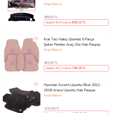
Kargo Bedava
999
,00 TL
Sepette %10 İndirim
899
,10 TL
Kral Tacı Nakış İşlemeli 5 Parça
Şeker Pembe Araç Oto Halı Paspas
Kargo Bedava
850
,00 TL
Sepette %12 İndirim
748
,00 TL
Hyundai Accent Uyumlu Blue 2011-
2018 Araca Uyumlu Halı Paspas
Kargo Bedava
1510
,44 TL