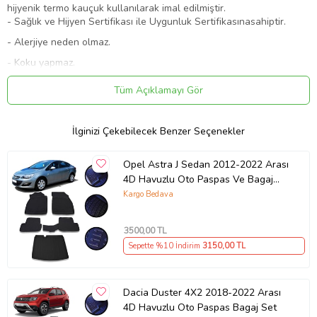
hijyenik termo kauçuk kullanılarak imal edilmiştir.
- Sağlık ve Hijyen Sertifikası ile Uygunluk Sertifikasınasahiptir.
- Alerjiye neden olmaz.
- Koku yapmaz.
- Deforme olmaz
Tüm Açıklamayı Gör
- Ekolojik, doğayla dost, geri dönüştürülebilen malzemedenimal
edilmiştir.
İlginizi Çekebilecek Benzer Seçenekler
- 50°C den +80°C ye kadar yüksek dayanıklılığa sahip,kendini
salmayan li malzemeden imal edilmiştir.
Opel Astra J Sedan 2012-2022 Arası
- Şeklini kaybetmez.
4D Havuzlu Oto Paspas Ve Bagaj
- Kaymaz yüzeye sahiptir.
Set
Kargo Bedava
- Sabitleme yuvalarına sahiptir.
3500
,00 TL
- Aracınıza birebir özel olarak imal edilmiştir.
Sepette %10 İndirim
3150
,00 TL
- 2~4 cm yüksekliğinde havuzlu yüzeylere sahiptir.
- Şaftı örten parçası vardır
Dacia Duster 4X2 2018-2022 Arası
- Aracınızın döşemesine su, toz, çamur gibi kirlerden korur
4D Havuzlu Oto Paspas Bagaj Set
- Su ile kolayca temizlenir.