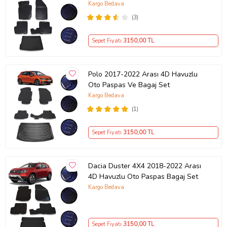
Kargo Bedava
- Araca göre Özel sol ayak dayama dili ve pedal altına
(3)
girenşekliyle; sürüş güvenliğini temin eder.
- Ön / arka / Bagaj Set fiyatıdır
Sepet Fiyatı
3150
,00 TL
Araç modeliyle tamamen uyumlu orijinal üründür.
Koku yapmaz.
Polo 2017-2022 Arası 4D Havuzlu
Kolay temizlenir.
Oto Paspas Ve Bagaj Set
Kargo Bedava
(1)
Ürün Kodu:
kc9812068
Sepet Fiyatı
3150
,00 TL
Dacia Duster 4X4 2018-2022 Arası
4D Havuzlu Oto Paspas Bagaj Set
Kargo Bedava
Sepet Fiyatı
3150
,00 TL