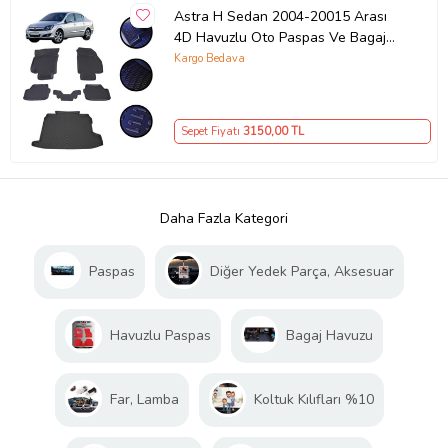
Astra H Sedan 2004-20015 Arası
4D Havuzlu Oto Paspas Ve Bagaj
Set
Kargo Bedava
Sepet Fiyatı
3150
,00 TL
Daha Fazla Kategori
Paspas
Diğer Yedek Parça, Aksesuar
Havuzlu Paspas
Bagaj Havuzu
Far, Lamba
Koltuk Kılıfları %10