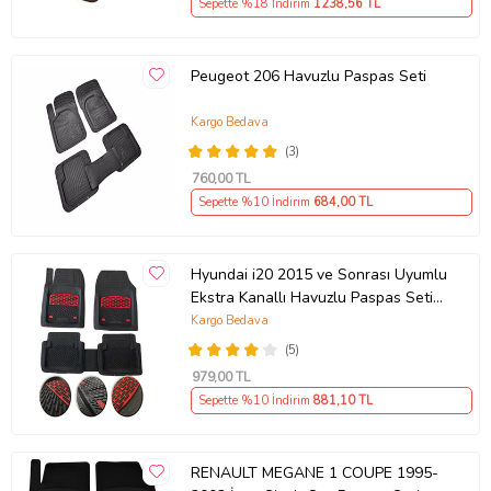
Sepette %18 İndirim
1238
,56 TL
Peugeot 206 Havuzlu Paspas Seti
Kargo Bedava
(3)
760
,00 TL
Sepette %10 İndirim
684
,00 TL
Hyundai i20 2015 ve Sonrası Uyumlu
Ekstra Kanallı Havuzlu Paspas Seti
Krom Kırmızı 4D
Kargo Bedava
(5)
979
,00 TL
Sepette %10 İndirim
881
,10 TL
RENAULT MEGANE 1 COUPE 1995-