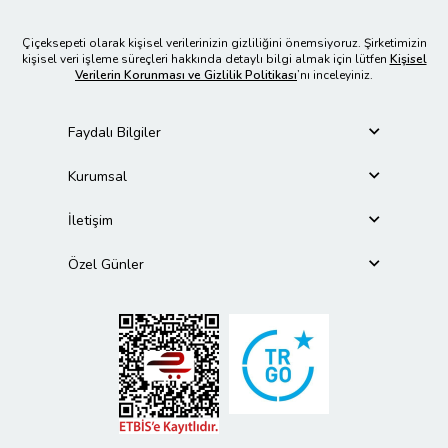
Çiçeksepeti olarak kişisel verilerinizin gizliliğini önemsiyoruz. Şirketimizin
kişisel veri işleme süreçleri hakkında detaylı bilgi almak için lütfen
Kişisel
Verilerin Korunması ve Gizlilik Politikası
’nı inceleyiniz.
Faydalı Bilgiler
Kurumsal
İletişim
Özel Günler