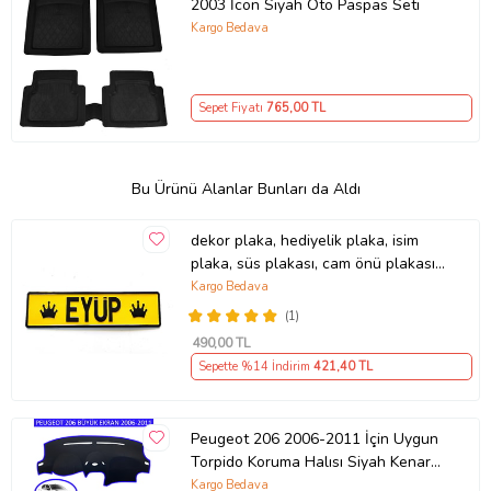
2003 İcon Siyah Oto Paspas Seti
Kargo Bedava
Sepet Fiyatı
765
,00 TL
Bu Ürünü Alanlar Bunları da Aldı
dekor plaka, hediyelik plaka, isim
plaka, süs plakası, cam önü plakası,
tırcı plakası (Sarı-Siyah)
Kargo Bedava
(1)
490
,00 TL
Sepette %14 İndirim
421
,40 TL
Peugeot 206 2006-2011 İçin Uygun
Torpido Koruma Halısı Siyah Kenar
Renk Mavi
Kargo Bedava