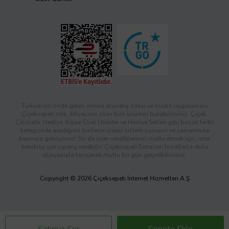
Türkiye’nin önde gelen online alışveriş sitesi ve mobil uygulaması
Çiçeksepeti’nde, ihtiyacınız olan tüm ürünleri bulabilirsiniz. Çiçek,
Çikolata, Hediye, Kişiye Özel Ürünler ve Hediye Setleri gibi birçok farklı
kategoride aradığınız binlerce ürünü sizlere sunuyor ve zamanında
kapınıza getiriyoruz! Siz de ister sevdiklerinizi mutlu etmek için, ister
kendiniz için sipariş verebilir; Çiçeksepeti Extra’nın fırsatlarla dolu
dünyasıyla tanışarak mutlu bir gün geçirebilirsiniz.
Copyright © 2026 Çiçeksepeti İnternet Hizmetleri A.Ş