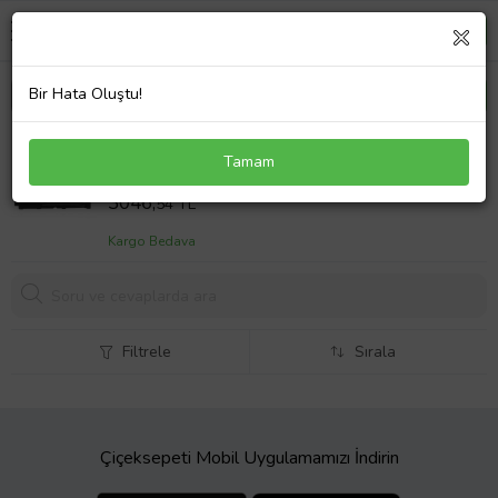
Bir Hata Oluştu!
Asus A551L Laptop Batarya ile Uyumlu Pil (Çok
Tamam
Renkli)
Sepet Fiyatı
3046,
54 TL
Kargo Bedava
Filtrele
Sırala
Çiçeksepeti Mobil Uygulamamızı İndirin