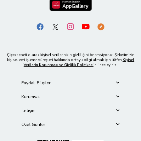
Çiçeksepeti olarak kişisel verilerinizin gizliliğini önemsiyoruz. Şirketimizin
kişisel veri işleme süreçleri hakkında detaylı bilgi almak için lütfen
Kişisel
Verilerin Korunması ve Gizlilik Politikası
’nı inceleyiniz.
Faydalı Bilgiler
Kurumsal
İletişim
Özel Günler