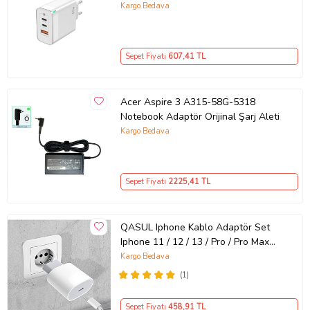
GaN Teknolojili 65W Hızlı Şarj Cihazı
Kargo Bedava
– iPhone, Samsung, Laptop Uyumlu,
3 Portlu 65W PD + QC Hızlı Şarj
Adaptörü – Type-C ve USB Çıkışlı,
Sepet Fiyatı
607
,41 TL
Evrensel 65W Duvar Tipi Şarj
Adaptörü – Type-C PD
Acer Aspire 3 A315-58G-5318
Notebook Adaptör Orijinal Şarj Aleti
Kargo Bedava
Sepet Fiyatı
2225
,41 TL
QASUL Iphone Kablo Adaptör Set
Iphone 11 / 12 / 13 / Pro / Pro Max
Uyumlu Şarj Aleti Seti
Kargo Bedava
(1)
Sepet Fiyatı
458
,91 TL