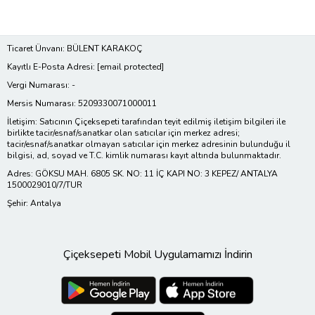
Ticaret Ünvanı: BÜLENT KARAKOÇ
Kayıtlı E-Posta Adresi:
[email protected]
Vergi Numarası: -
Mersis Numarası: 5209330071000011
İletişim: Satıcının Çiçeksepeti tarafından teyit edilmiş iletişim bilgileri ile
birlikte tacir/esnaf/sanatkar olan satıcılar için merkez adresi;
tacir/esnaf/sanatkar olmayan satıcılar için merkez adresinin bulunduğu il
bilgisi, ad, soyad ve T.C. kimlik numarası kayıt altında bulunmaktadır.
Adres: GÖKSU MAH. 6805 SK. NO: 11 İÇ KAPI NO: 3 KEPEZ/ ANTALYA
1500029010/7/TUR
Şehir: Antalya
Çiçeksepeti Mobil Uygulamamızı İndirin