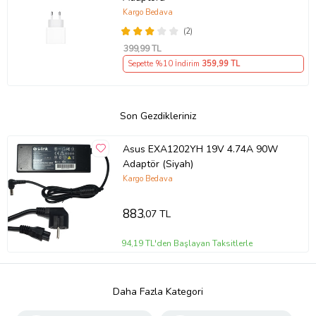
Kargo Bedava
(2)
399
,99 TL
Sepette %10 İndirim
359
,99 TL
Son Gezdikleriniz
Asus EXA1202YH 19V 4.74A 90W
Adaptör (Siyah)
Kargo Bedava
883
,07 TL
94,19 TL'den Başlayan Taksitlerle
Daha Fazla Kategori