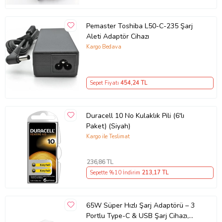
Pemaster Toshiba L50-C-235 Şarj
Aleti Adaptör Cihazı
Kargo Bedava
Sepet Fiyatı
454
,24 TL
Duracell 10 No Kulaklık Pili (6'lı
Paket) (Siyah)
Kargo ile Teslimat
236
,86 TL
Sepette %10 İndirim
213
,17 TL
65W Süper Hızlı Şarj Adaptörü – 3
Portlu Type-C & USB Şarj Cihazı,