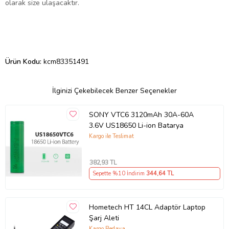
olarak size ulaşacaktır.
Ürün Kodu:
kcm83351491
İlginizi Çekebilecek Benzer Seçenekler
SONY VTC6 3120mAh 30A-60A
3.6V US18650 Li-ion Batarya
Kargo ile Teslimat
382
,93 TL
Sepette %10 İndirim
344
,64 TL
Hometech HT 14CL Adaptör Laptop
Şarj Aleti
Kargo Bedava