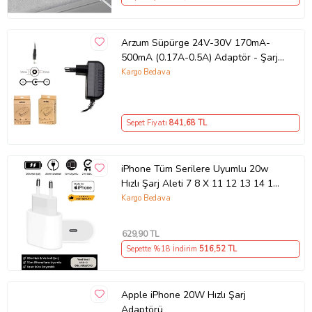
Arzum Süpürge 24V-30V 170mA-
500mA (0.17A-0.5A) Adaptör - Şarj
Aleti RETRO
Kargo Bedava
Sepet Fiyatı
841
,68 TL
iPhone Tüm Serilere Uyumlu 20w
Hızlı Şarj Aleti 7 8 X 11 12 13 14 15
16 İçin Type-C Girişli Adaptör
Kargo Bedava
629
,90 TL
Sepette %18 İndirim
516
,52 TL
Apple iPhone 20W Hızlı Şarj
Adaptörü