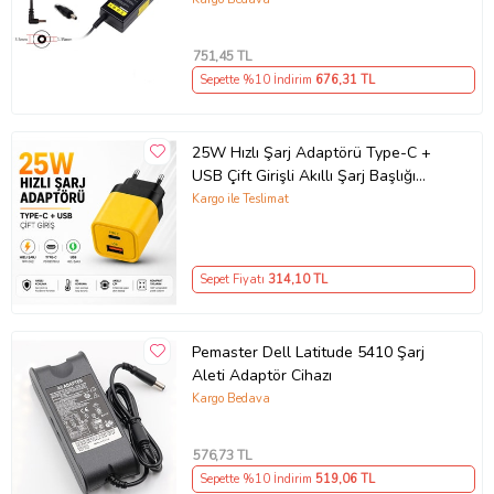
751
,45 TL
Sepette %10 İndirim
676
,31 TL
25W Hızlı Şarj Adaptörü Type-C +
USB Çift Girişli Akıllı Şarj Başlığı
Kompakt Tasarım
Kargo ile Teslimat
Sepet Fiyatı
314
,10 TL
Pemaster Dell Latitude 5410 Şarj
Aleti Adaptör Cihazı
Kargo Bedava
576
,73 TL
Sepette %10 İndirim
519
,06 TL