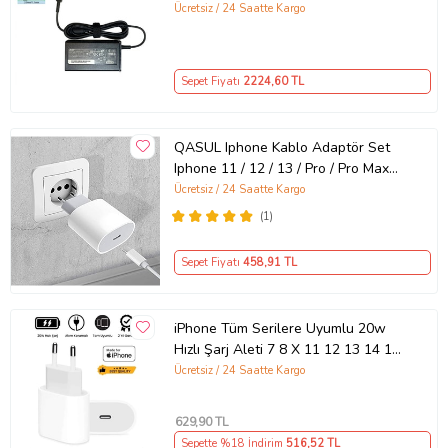
Ücretsiz / 24 Saatte Kargo
Sepet Fiyatı
2224
,60 TL
QASUL Iphone Kablo Adaptör Set
Iphone 11 / 12 / 13 / Pro / Pro Max
Uyumlu Şarj Aleti Seti
Ücretsiz / 24 Saatte Kargo
(1)
Sepet Fiyatı
458
,91 TL
iPhone Tüm Serilere Uyumlu 20w
Hızlı Şarj Aleti 7 8 X 11 12 13 14 15
16 İçin Type-C Girişli Adaptör
Ücretsiz / 24 Saatte Kargo
629
,90 TL
Sepette %18 İndirim
516
,52 TL