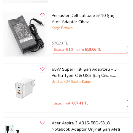
Pemaster Dell Latitude 5410 Şarj
Aleti Adaptör Cihazı
Kargo Bedava
576
,73 TL
Sepette %10 İndirim
519
,06 TL
65W Süper Hızlı Şarj Adaptörü – 3
Portlu Type-C & USB Şarj Cihazı,
GaN Teknolojili 65W Hızlı Şarj Cihazı
Ücretsiz / 24 Saatte Kargo
– iPhone, Samsung, Laptop Uyumlu,
3 Portlu 65W PD + QC Hızlı Şarj
Adaptörü – Type-C ve USB Çıkışlı,
Sepet Fiyatı
607
,41 TL
Evrensel 65W Duvar Tipi Şarj
Adaptörü – Type-C PD
Acer Aspire 3 A315-58G-5318
Notebook Adaptör Orijinal Şarj Aleti