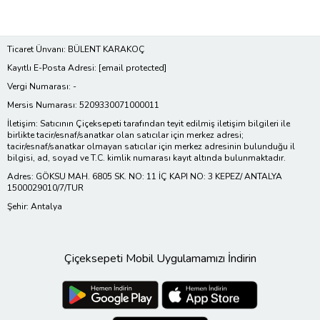
Ticaret Ünvanı: BÜLENT KARAKOÇ
Kayıtlı E-Posta Adresi:
[email protected]
Vergi Numarası: -
Mersis Numarası: 5209330071000011
İletişim: Satıcının Çiçeksepeti tarafından teyit edilmiş iletişim bilgileri ile
birlikte tacir/esnaf/sanatkar olan satıcılar için merkez adresi;
tacir/esnaf/sanatkar olmayan satıcılar için merkez adresinin bulunduğu il
bilgisi, ad, soyad ve T.C. kimlik numarası kayıt altında bulunmaktadır.
Adres: GÖKSU MAH. 6805 SK. NO: 11 İÇ KAPI NO: 3 KEPEZ/ ANTALYA
1500029010/7/TUR
Şehir: Antalya
Çiçeksepeti Mobil Uygulamamızı İndirin