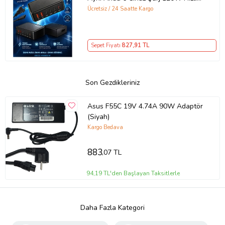
Şarj İstasyonu Çoklu USB & Type-C
Ücretsiz / 24 Saatte Kargo
Girişli Akıllı Şarj Cihazı
Sepet Fiyatı
827
,91 TL
Son Gezdikleriniz
Asus F55C 19V 4.74A 90W Adaptör
(Siyah)
Kargo Bedava
883
,07 TL
94,19 TL'den Başlayan Taksitlerle
Daha Fazla Kategori