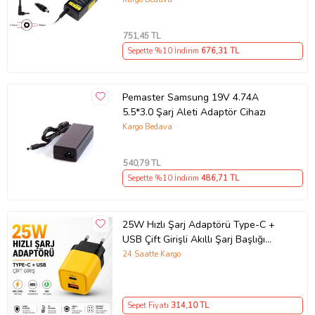
751
,45 TL
Sepette %10 İndirim
676
,31 TL
Pemaster Samsung 19V 4.74A
5.5*3.0 Şarj Aleti Adaptör Cihazı
Kargo Bedava
540
,79 TL
Sepette %10 İndirim
486
,71 TL
25W Hızlı Şarj Adaptörü Type-C +
USB Çift Girişli Akıllı Şarj Başlığı
Kompakt Tasarım
24 Saatte Kargo
Sepet Fiyatı
314
,10 TL