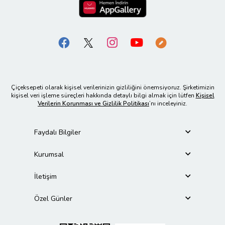
Çiçeksepeti olarak kişisel verilerinizin gizliliğini önemsiyoruz. Şirketimizin
kişisel veri işleme süreçleri hakkında detaylı bilgi almak için lütfen
Kişisel
Verilerin Korunması ve Gizlilik Politikası
’nı inceleyiniz.
Faydalı Bilgiler
Kurumsal
İletişim
Özel Günler