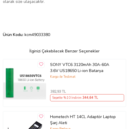
olarak size ulaşacaktır.
Ürün Kodu:
kcm49033380
İlginizi Çekebilecek Benzer Seçenekler
SONY VTC6 3120mAh 30A-60A
3.6V US18650 Li-ion Batarya
Kargo ile Teslimat
382
,93 TL
Sepette %10 İndirim
344
,64 TL
Hometech HT 14CL Adaptör Laptop
Şarj Aleti
Kargo Bedava