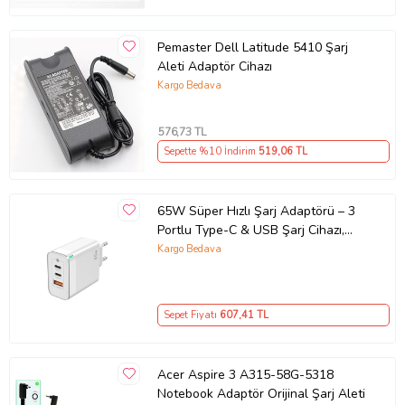
Pemaster Dell Latitude 5410 Şarj
Aleti Adaptör Cihazı
Kargo Bedava
576
,73 TL
Sepette %10 İndirim
519
,06 TL
65W Süper Hızlı Şarj Adaptörü – 3
Portlu Type-C & USB Şarj Cihazı,
GaN Teknolojili 65W Hızlı Şarj Cihazı
Kargo Bedava
– iPhone, Samsung, Laptop Uyumlu,
3 Portlu 65W PD + QC Hızlı Şarj
Adaptörü – Type-C ve USB Çıkışlı,
Sepet Fiyatı
607
,41 TL
Evrensel 65W Duvar Tipi Şarj
Adaptörü – Type-C PD
Acer Aspire 3 A315-58G-5318
Notebook Adaptör Orijinal Şarj Aleti