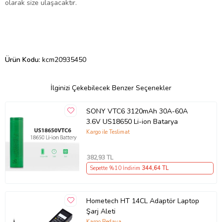
olarak size ulaşacaktır.
Ürün Kodu:
kcm20935450
İlginizi Çekebilecek Benzer Seçenekler
SONY VTC6 3120mAh 30A-60A
3.6V US18650 Li-ion Batarya
Kargo ile Teslimat
382
,93 TL
Sepette %10 İndirim
344
,64 TL
Hometech HT 14CL Adaptör Laptop
Şarj Aleti
Kargo Bedava