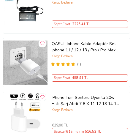
Kargo Bedava
Sepet Fiyatı
2225
,41 TL
QASUL Iphone Kablo Adaptör Set
Iphone 11 / 12 / 13 / Pro / Pro Max
Uyumlu Şarj Aleti Seti
Kargo Bedava
(1)
Sepet Fiyatı
458
,91 TL
iPhone Tüm Serilere Uyumlu 20w
Hızlı Şarj Aleti 7 8 X 11 12 13 14 15
16 İçin Type-C Girişli Adaptör
Kargo Bedava
629
,90 TL
Sepette %18 İndirim
516
,52 TL