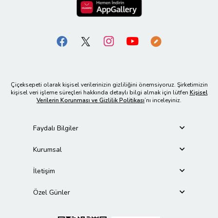
Çiçeksepeti olarak kişisel verilerinizin gizliliğini önemsiyoruz. Şirketimizin
kişisel veri işleme süreçleri hakkında detaylı bilgi almak için lütfen
Kişisel
Verilerin Korunması ve Gizlilik Politikası
’nı inceleyiniz.
Faydalı Bilgiler
Kurumsal
İletişim
Özel Günler