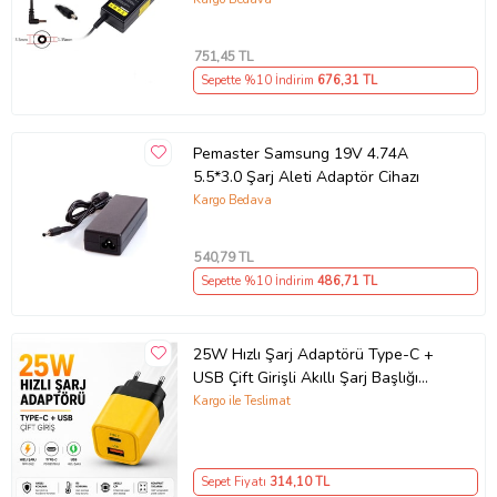
751
,45 TL
Sepette %10 İndirim
676
,31 TL
Pemaster Samsung 19V 4.74A
5.5*3.0 Şarj Aleti Adaptör Cihazı
Kargo Bedava
540
,79 TL
Sepette %10 İndirim
486
,71 TL
25W Hızlı Şarj Adaptörü Type-C +
USB Çift Girişli Akıllı Şarj Başlığı
Kompakt Tasarım
Kargo ile Teslimat
Sepet Fiyatı
314
,10 TL