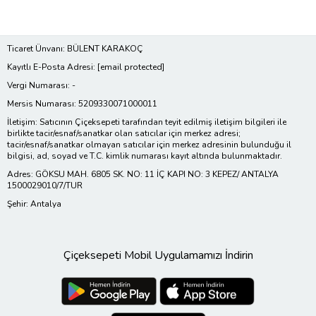
Ticaret Ünvanı: BÜLENT KARAKOÇ
Kayıtlı E-Posta Adresi:
[email protected]
Vergi Numarası: -
Mersis Numarası: 5209330071000011
İletişim: Satıcının Çiçeksepeti tarafından teyit edilmiş iletişim bilgileri ile
birlikte tacir/esnaf/sanatkar olan satıcılar için merkez adresi;
tacir/esnaf/sanatkar olmayan satıcılar için merkez adresinin bulunduğu il
bilgisi, ad, soyad ve T.C. kimlik numarası kayıt altında bulunmaktadır.
Adres: GÖKSU MAH. 6805 SK. NO: 11 İÇ KAPI NO: 3 KEPEZ/ ANTALYA
1500029010/7/TUR
Şehir: Antalya
Çiçeksepeti Mobil Uygulamamızı İndirin