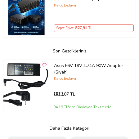
Şarj İstasyonu Çoklu USB & Type-C
Kargo Bedava
Girişli Akıllı Şarj Cihazı
Sepet Fiyatı
827
,91 TL
Son Gezdikleriniz
Asus F6V 19V 4.74A 90W Adaptör
(Siyah)
Kargo Bedava
883
,07 TL
94,19 TL'den Başlayan Taksitlerle
Daha Fazla Kategori