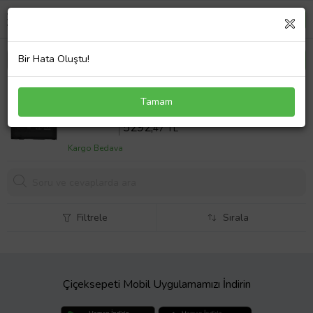
Bir Hata Oluştu!
Asus G55VW-S1196H Notebook Bataryası Laptop
Tamam
Pil
Sepette %10 İndirim
5880
,52 TL
5292,
47 TL
Kargo Bedava
Filtrele
Sırala
Çiçeksepeti Mobil Uygulamamızı İndirin