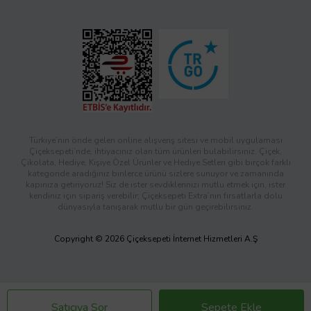
Türkiye’nin önde gelen online alışveriş sitesi ve mobil uygulaması
Çiçeksepeti’nde, ihtiyacınız olan tüm ürünleri bulabilirsiniz. Çiçek,
Çikolata, Hediye, Kişiye Özel Ürünler ve Hediye Setleri gibi birçok farklı
kategoride aradığınız binlerce ürünü sizlere sunuyor ve zamanında
kapınıza getiriyoruz! Siz de ister sevdiklerinizi mutlu etmek için, ister
kendiniz için sipariş verebilir; Çiçeksepeti Extra’nın fırsatlarla dolu
dünyasıyla tanışarak mutlu bir gün geçirebilirsiniz.
Copyright © 2026 Çiçeksepeti İnternet Hizmetleri A.Ş
Satıcıya Sor
Sepete Ekle