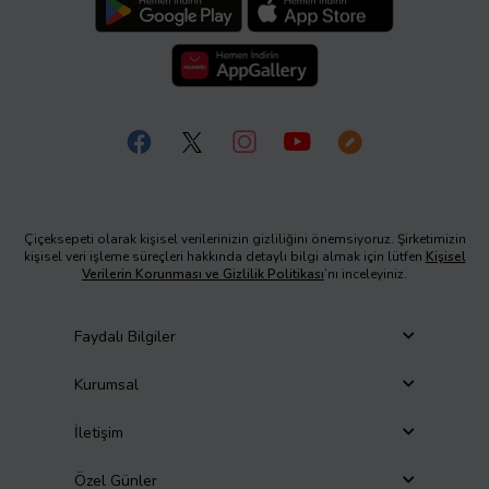
Çiçeksepeti olarak kişisel verilerinizin gizliliğini önemsiyoruz. Şirketimizin
kişisel veri işleme süreçleri hakkında detaylı bilgi almak için lütfen
Kişisel
Verilerin Korunması ve Gizlilik Politikası
’nı inceleyiniz.
Faydalı Bilgiler
Kurumsal
İletişim
Özel Günler